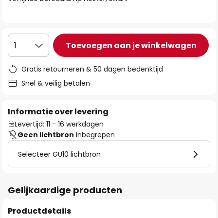
de
afbeeldingen-
gallerij
Toevoegen aan je winkelwagen
1
Gratis retourneren & 50 dagen bedenktijd
Snel & veilig betalen
Informatie over levering
Levertijd: 11 - 16 werkdagen
Geen lichtbron
inbegrepen
Selecteer GU10 lichtbron
Gelijkaardige producten
Productdetails