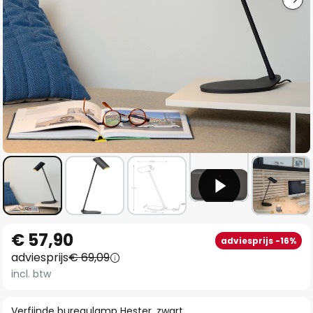
Ga
€ 57,90
adviesprijs -16%
naar
adviesprijs
€ 69,09
het
incl. btw
begin
van
Verfijnde bureaulamp Hester, zwart