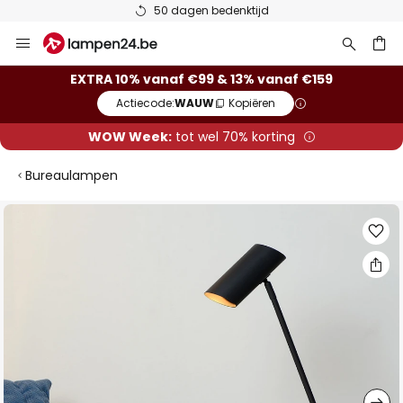
50 dagen bedenktijd
Ga
naar
de
ken
EXTRA 10% vanaf €99 & 13% vanaf €159
inhoud
Actiecode:
WAUW
Kopiëren
WOW Week:
tot wel 70% korting
Bureaulampen
Ga
naar
het
einde
van
de
afbeeldingen-
gallerij