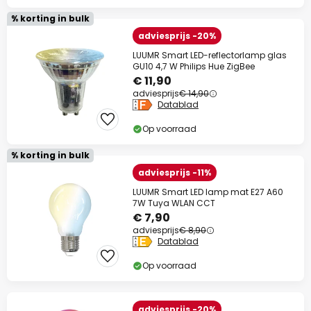
% korting in bulk
adviesprijs -20%
LUUMR Smart LED-reflectorlamp glas
GU10 4,7 W Philips Hue ZigBee
€ 11,90
adviesprijs
€ 14,90
Datablad
Op voorraad
% korting in bulk
adviesprijs -11%
LUUMR Smart LED lamp mat E27 A60
7W Tuya WLAN CCT
€ 7,90
adviesprijs
€ 8,90
Datablad
Op voorraad
adviesprijs -20%