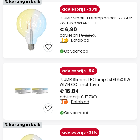
% korting in bulk
adviesprijs -30%
LUUMR Smart LED lamp helder E27 G125
7W Tuya WLAN CCT
€ 6,90
adviesprijs
€ 9,90
Datablad
Op voorraad
adviesprijs -5%
LUUMR Slimme LED lamp 2st GX53 9W
WLAN CCT mat Tuya
€ 16,84
adviesprijs
€ 17,73
Datablad
Op voorraad
% korting in bulk
adviesprijs -33%