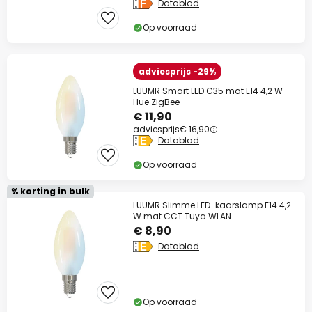
Datablad
Op voorraad
adviesprijs -29%
LUUMR Smart LED C35 mat E14 4,2 W
Hue ZigBee
€ 11,90
adviesprijs
€ 16,90
Datablad
Op voorraad
% korting in bulk
LUUMR Slimme LED-kaarslamp E14 4,2
W mat CCT Tuya WLAN
€ 8,90
Datablad
Op voorraad