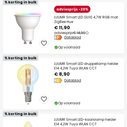
% korting in bulk
adviesprijs -20%
LUUMR Smart LED GU10 4,7W RGB mat
ZigBee Hue
€ 11,90
adviesprijs
€ 14,90
Datablad
Op voorraad
% korting in bulk
LUUMR Smart LED druppellamp helder
E14 4,2W Tuya WLAN CCT
€ 8,90
Datablad
Op voorraad
% korting in bulk
LUUMR Smart LED-kaarslamp helder
E14 4,2W Tuya WLAN CCT