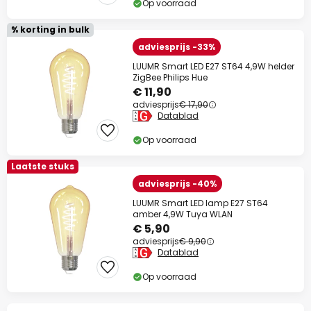
Op voorraad
% korting in bulk
adviesprijs -33%
LUUMR Smart LED E27 ST64 4,9W helder
ZigBee Philips Hue
€ 11,90
adviesprijs
€ 17,90
Datablad
Op voorraad
Laatste stuks
adviesprijs -40%
LUUMR Smart LED lamp E27 ST64
amber 4,9W Tuya WLAN
€ 5,90
adviesprijs
€ 9,90
Datablad
Op voorraad