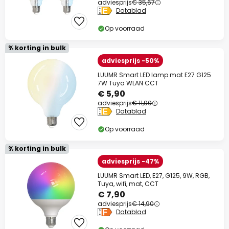
adviesprijs
€ 35,67
Datablad
Op voorraad
% korting in bulk
adviesprijs -50%
LUUMR Smart LED lamp mat E27 G125
7W Tuya WLAN CCT
€ 5,90
adviesprijs
€ 11,90
Datablad
Op voorraad
% korting in bulk
adviesprijs -47%
LUUMR Smart LED, E27, G125, 9W, RGB,
Tuya, wifi, mat, CCT
€ 7,90
adviesprijs
€ 14,90
Datablad