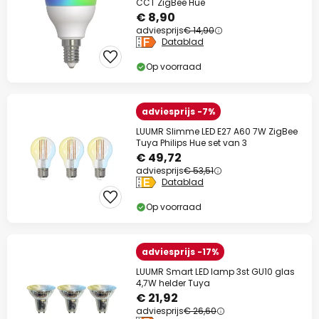
CCT ZigBee Hue
€ 8,90
adviesprijs
€ 14,90
Datablad
Op voorraad
adviesprijs -7%
LUUMR Slimme LED E27 A60 7W ZigBee
Tuya Philips Hue set van 3
€ 49,72
adviesprijs
€ 53,51
Datablad
Op voorraad
adviesprijs -17%
LUUMR Smart LED lamp 3st GU10 glas
4,7W helder Tuya
€ 21,92
adviesprijs
€ 26,60