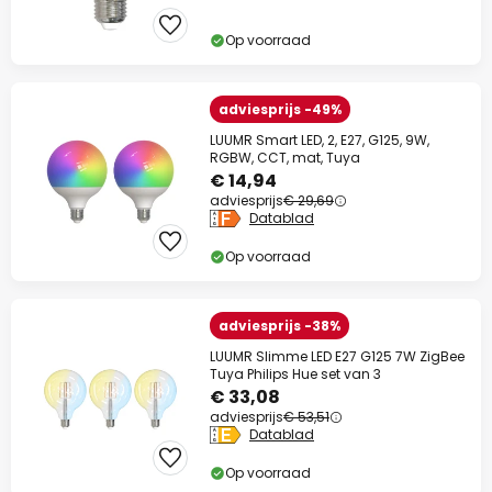
Op voorraad
adviesprijs -49%
LUUMR Smart LED, 2, E27, G125, 9W,
RGBW, CCT, mat, Tuya
€ 14,94
adviesprijs
€ 29,69
Datablad
Op voorraad
adviesprijs -38%
LUUMR Slimme LED E27 G125 7W ZigBee
Tuya Philips Hue set van 3
€ 33,08
adviesprijs
€ 53,51
Datablad
Op voorraad