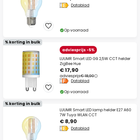
Datablad
op bijna alles*
Actiecode:
WAUW
Kopiëren
Op voorraad
Nu besparen
% korting in bulk
*Uitgesloten merken
adviesprijs -5%
LUUMR Smart LED G9 2,5W CCT helder
ZigBee Hue
€ 17,90
adviesprijs
€ 18,90
Datablad
Op voorraad
% korting in bulk
LUUMR Smart LED lamp helder E27 A60
7W Tuya WLAN CCT
€ 8,90
Datablad