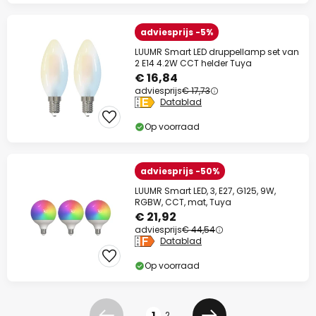
adviesprijs -5%
LUUMR Smart LED druppellamp set van
2 E14 4.2W CCT helder Tuya
€ 16,84
adviesprijs
€ 17,73
Datablad
Op voorraad
adviesprijs -50%
LUUMR Smart LED, 3, E27, G125, 9W,
RGBW, CCT, mat, Tuya
€ 21,92
adviesprijs
€ 44,54
Datablad
Op voorraad
Pagina
1
2