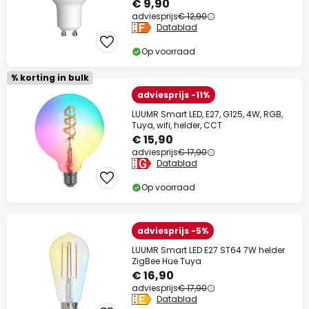
€ 9,90
adviesprijs
€ 12,90
Datablad
Op voorraad
% korting in bulk
adviesprijs -11%
LUUMR Smart LED, E27, G125, 4W, RGB,
Tuya, wifi, helder, CCT
€ 15,90
adviesprijs
€ 17,90
Datablad
Op voorraad
adviesprijs -5%
LUUMR Smart LED E27 ST64 7W helder
ZigBee Hue Tuya
€ 16,90
adviesprijs
€ 17,90
Datablad