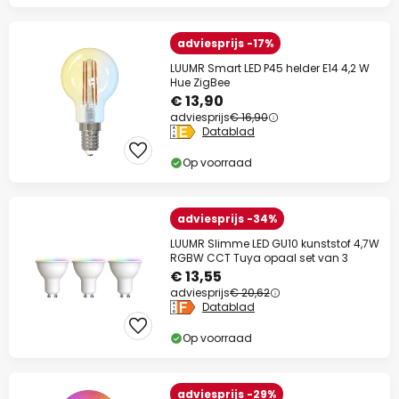
adviesprijs -17%
LUUMR Smart LED P45 helder E14 4,2 W
Hue ZigBee
€ 13,90
adviesprijs
€ 16,90
Datablad
Op voorraad
adviesprijs -34%
LUUMR Slimme LED GU10 kunststof 4,7W
RGBW CCT Tuya opaal set van 3
€ 13,55
adviesprijs
€ 20,62
Datablad
Op voorraad
adviesprijs -29%