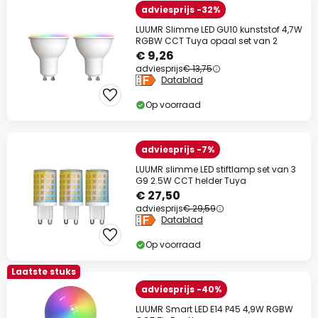
adviesprijs -32%
LUUMR Slimme LED GU10 kunststof 4,7W
RGBW CCT Tuya opaal set van 2
€ 9,26
adviesprijs
€ 13,75
Datablad
Op voorraad
adviesprijs -7%
LUUMR slimme LED stiftlamp set van 3
G9 2.5W CCT helder Tuya
€ 27,50
adviesprijs
€ 29,59
Datablad
Op voorraad
Laatste stuks
adviesprijs -40%
LUUMR Smart LED E14 P45 4,9W RGBW