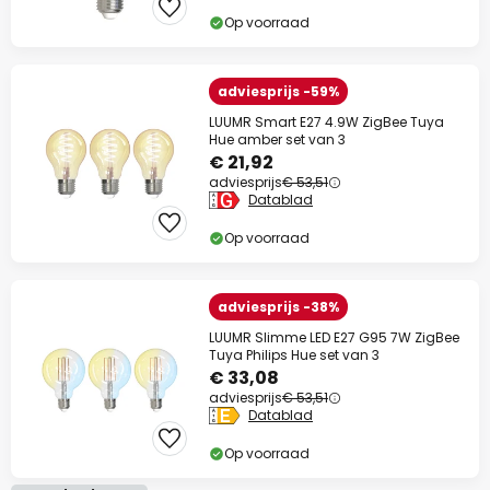
Op voorraad
adviesprijs -59%
LUUMR Smart E27 4.9W ZigBee Tuya
Hue amber set van 3
€ 21,92
adviesprijs
€ 53,51
Datablad
Op voorraad
adviesprijs -38%
LUUMR Slimme LED E27 G95 7W ZigBee
Tuya Philips Hue set van 3
€ 33,08
adviesprijs
€ 53,51
Datablad
Op voorraad