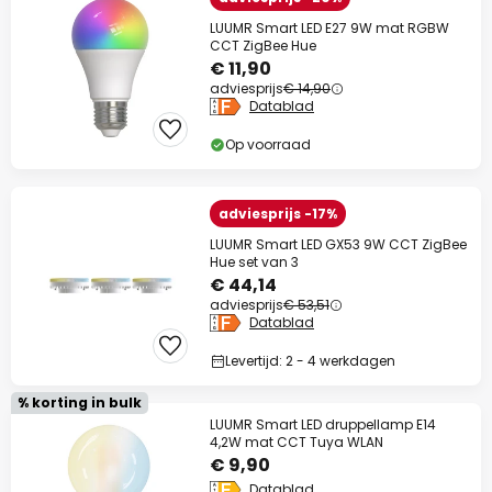
LUUMR Smart LED E27 9W mat RGBW
CCT ZigBee Hue
€ 11,90
adviesprijs
€ 14,90
Datablad
Op voorraad
adviesprijs -17%
LUUMR Smart LED GX53 9W CCT ZigBee
Hue set van 3
€ 44,14
adviesprijs
€ 53,51
Datablad
Levertijd: 2 - 4 werkdagen
% korting in bulk
LUUMR Smart LED druppellamp E14
4,2W mat CCT Tuya WLAN
€ 9,90
Datablad