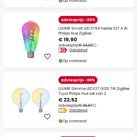
Op voorraad
adviesprijs -20%
LUUMR Smart LED ST64 helder E27 4 W
Philips Hue ZigBee
€ 19,90
adviesprijs
€ 24,90
Datablad
Op voorraad
adviesprijs -36%
LUUMR Slimme LED E27 G125 7W ZigBee
Tuya Philips Hue set van 2
€ 22,52
adviesprijs
€ 35,67
Datablad
Op voorraad