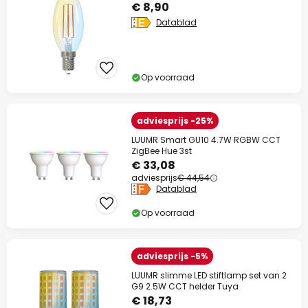
€ 8,90
Datablad
Op voorraad
adviesprijs -25%
LUUMR Smart GU10 4.7W RGBW CCT
ZigBee Hue 3st
€ 33,08
adviesprijs
€ 44,54
Datablad
Op voorraad
adviesprijs -5%
LUUMR slimme LED stiftlamp set van 2
G9 2.5W CCT helder Tuya
€ 18,73