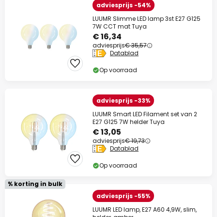
adviesprijs -54%
LUUMR Slimme LED lamp 3st E27 G125
7W CCT mat Tuya
€ 16,34
adviesprijs
€ 35,57
Datablad
Op voorraad
adviesprijs -33%
LUUMR Smart LED Filament set van 2
E27 G125 7W helder Tuya
€ 13,05
adviesprijs
€ 19,73
Datablad
Op voorraad
% korting in bulk
adviesprijs -55%
LUUMR LED lamp, E27 A60 4,9W, slim,