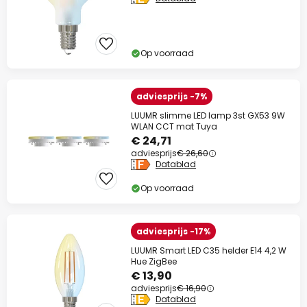
Op voorraad
adviesprijs -7%
LUUMR slimme LED lamp 3st GX53 9W
WLAN CCT mat Tuya
€ 24,71
adviesprijs
€ 26,60
Datablad
Op voorraad
adviesprijs -17%
LUUMR Smart LED C35 helder E14 4,2 W
Hue ZigBee
€ 13,90
adviesprijs
€ 16,90
Datablad