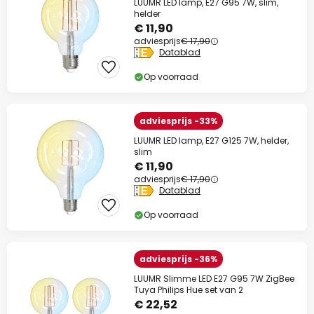
LUUMR LED lamp, E27 G95 7W, slim,
helder
€ 11,90
adviesprijs
€ 17,90
Datablad
Op voorraad
adviesprijs -33%
LUUMR LED lamp, E27 G125 7W, helder,
slim
€ 11,90
adviesprijs
€ 17,90
Datablad
Op voorraad
adviesprijs -36%
LUUMR Slimme LED E27 G95 7W ZigBee
Tuya Philips Hue set van 2
€ 22,52