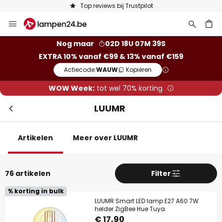
Keuze uit 50.000 lampen
Ga
naar
Slui
de
ken
Nog maar
02D 18U 07M 38S
inhoud
EXTRA 10% vanaf €99 & 13% vanaf €159
Actiecode:
WAUW
Kopiëren
WOW Week:
tot wel 70% korting
LUUMR
Artikelen
Meer over LUUMR
Extra korting
76 artikelen
Filter
% korting in bulk
10% korting
vanaf €99
LUUMR Smart LED lamp E27 A60 7W
helder ZigBee Hue Tuya
13% korting
vanaf €159
€ 17,90