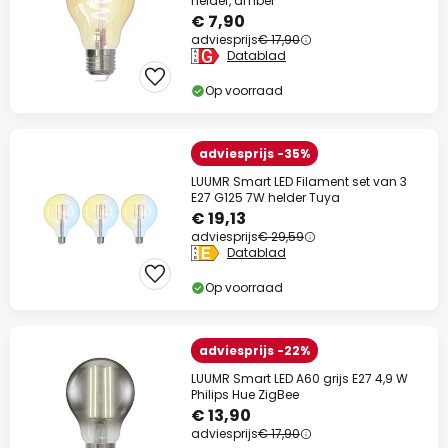
helder, amber
€ 7,90
adviesprijs
€ 17,90
Datablad
Op voorraad
adviesprijs -35%
LUUMR Smart LED Filament set van 3
E27 G125 7W helder Tuya
€ 19,13
adviesprijs
€ 29,59
Datablad
Op voorraad
adviesprijs -22%
LUUMR Smart LED A60 grijs E27 4,9 W
Philips Hue ZigBee
€ 13,90
adviesprijs
€ 17,90