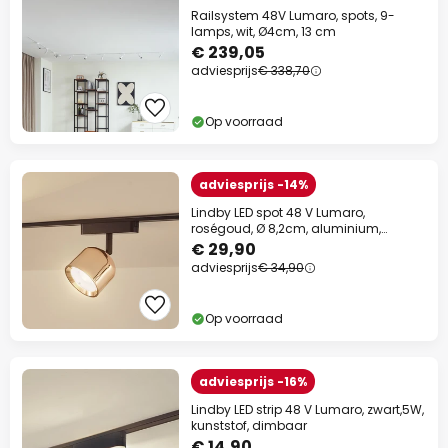
Railsystem 48V Lumaro, spots, 9-
lamps, wit, Ø4cm, 13 cm
€ 239,05
adviesprijs
€ 338,70
Op voorraad
adviesprijs -14%
Lindby LED spot 48 V Lumaro,
roségoud, Ø 8,2cm, aluminium,
dimbaar
€ 29,90
adviesprijs
€ 34,90
Op voorraad
adviesprijs -16%
Lindby LED strip 48 V Lumaro, zwart,5W,
kunststof, dimbaar
€ 14,90