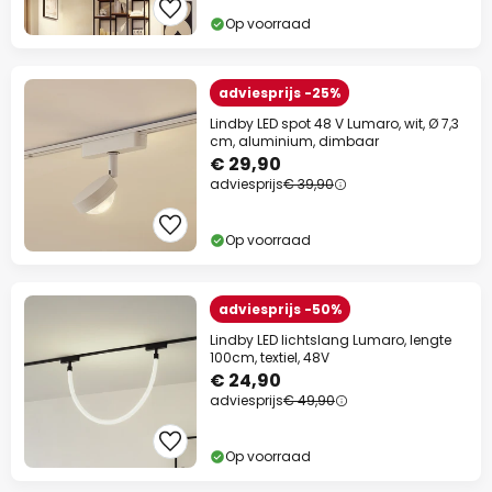
Op voorraad
adviesprijs -25%
Lindby LED spot 48 V Lumaro, wit, Ø 7,3
cm, aluminium, dimbaar
€ 29,90
adviesprijs
€ 39,90
Op voorraad
adviesprijs -50%
Lindby LED lichtslang Lumaro, lengte
100cm, textiel, 48V
€ 24,90
adviesprijs
€ 49,90
Op voorraad