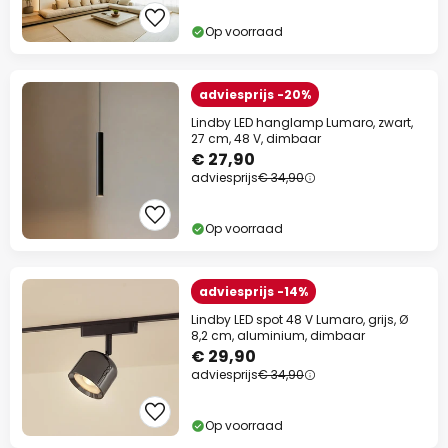
10% korting
vanaf €99
Op voorraad
13% korting
vanaf €159
op bijna alles*
adviesprijs -20%
Lindby LED hanglamp Lumaro, zwart,
Actiecode:
WAUW
Kopiëren
27 cm, 48 V, dimbaar
€ 27,90
Nu besparen
adviesprijs
€ 34,90
*Uitgesloten merken
Op voorraad
adviesprijs -14%
Lindby LED spot 48 V Lumaro, grijs, Ø
8,2 cm, aluminium, dimbaar
€ 29,90
adviesprijs
€ 34,90
Op voorraad