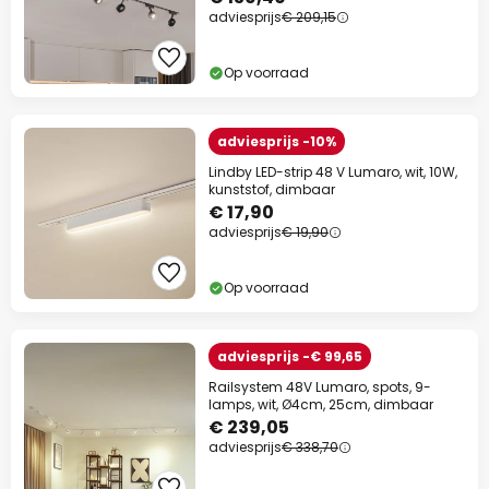
adviesprijs
€ 209,15
Op voorraad
adviesprijs -10%
Lindby LED-strip 48 V Lumaro, wit, 10W,
kunststof, dimbaar
€ 17,90
adviesprijs
€ 19,90
Op voorraad
adviesprijs -€ 99,65
Railsystem 48V Lumaro, spots, 9-
lamps, wit, Ø4cm, 25cm, dimbaar
€ 239,05
adviesprijs
€ 338,70