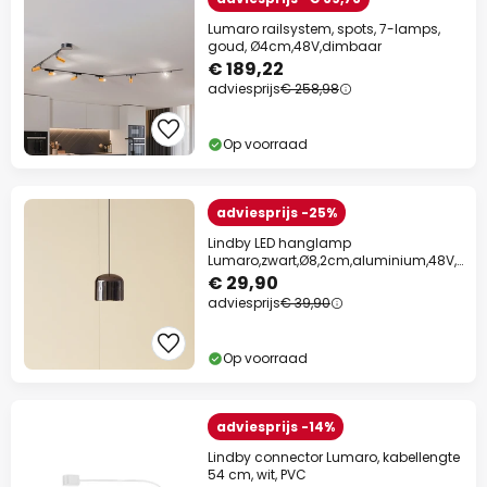
Lumaro railsystem, spots, 7-lamps,
goud, Ø4cm,48V,dimbaar
€ 189,22
adviesprijs
€ 258,98
Op voorraad
adviesprijs -25%
Lindby LED hanglamp
Lumaro,zwart,Ø8,2cm,aluminium,48V,
dimbaar
€ 29,90
adviesprijs
€ 39,90
Op voorraad
adviesprijs -14%
Lindby connector Lumaro, kabellengte
54 cm, wit, PVC