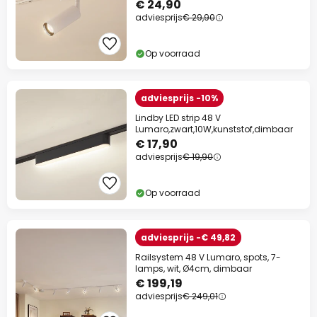
€ 24,90
adviesprijs
€ 29,90
Op voorraad
adviesprijs -10%
Lindby LED strip 48 V
Lumaro,zwart,10W,kunststof,dimbaar
€ 17,90
adviesprijs
€ 19,90
Op voorraad
adviesprijs -€ 49,82
Railsystem 48 V Lumaro, spots, 7-
lamps, wit, Ø4cm, dimbaar
€ 199,19
adviesprijs
€ 249,01