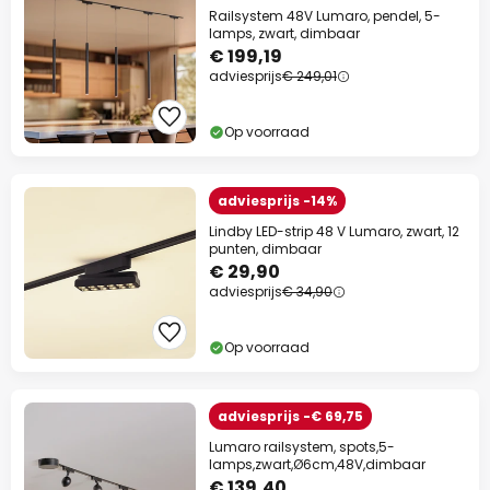
Railsystem 48V Lumaro, pendel, 5-
lamps, zwart, dimbaar
€ 199,19
adviesprijs
€ 249,01
Op voorraad
adviesprijs -14%
Lindby LED-strip 48 V Lumaro, zwart, 12
punten, dimbaar
€ 29,90
adviesprijs
€ 34,90
Op voorraad
adviesprijs -€ 69,75
Lumaro railsystem, spots,5-
lamps,zwart,Ø6cm,48V,dimbaar
€ 139,40