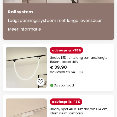
Railsystem
Laagspanningssysteem met lange levensduur
Meer informatie
adviesprijs -38%
Lindby LED lichtslang Lumaro, lengte
150cm, textiel, 48V
€ 39,90
adviesprijs
€ 64,90
Op voorraad
adviesprijs -16%
Lindby spot 48 V Lumaro, wit, Ø 4 cm,
aluminium, dimbaar