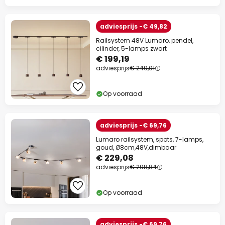
adviesprijs -€ 49,82
Railsystem 48V Lumaro, pendel,
cilinder, 5-lamps zwart
€ 199,19
adviesprijs
€ 249,01
Op voorraad
adviesprijs -€ 69,76
Lumaro railsystem, spots, 7-lamps,
goud, Ø8cm,48V,dimbaar
€ 229,08
adviesprijs
€ 298,84
Op voorraad
adviesprijs -€ 69,76