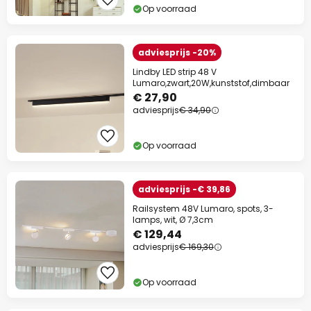
Op voorraad
adviesprijs -20%
Lindby LED strip 48 V
Lumaro,zwart,20W,kunststof,dimbaar
€ 27,90
adviesprijs
€ 34,90
Op voorraad
adviesprijs -€ 39,86
Railsystem 48V Lumaro, spots, 3-
lamps, wit, Ø 7,3cm
€ 129,44
adviesprijs
€ 169,30
Op voorraad