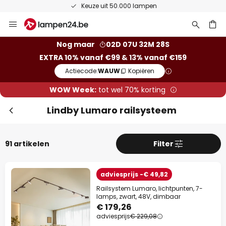
Keuze uit 50.000 lampen
Ga
naar
de
ken
Nog maar
02D 07U 32M 27S
inhoud
EXTRA 10% vanaf €99 & 13% vanaf €159
Slui
Actiecode:
WAUW
Kopiëren
WOW Week:
tot wel 70% korting
Lindby Lumaro railsysteem
91 artikelen
Filter
adviesprijs -€ 49,82
Railsystem Lumaro, lichtpunten, 7-
lamps, zwart, 48V, dimbaar
Extra korting
€ 179,26
adviesprijs
€ 229,08