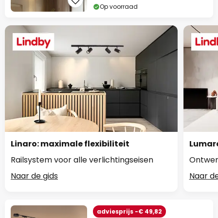
Op voorraad
Linaro: maximale flexibiliteit
Lumaro
Railsystem voor alle verlichtingseisen
Ontwerp
Naar de gids
Naar de
adviesprijs -€ 49,82