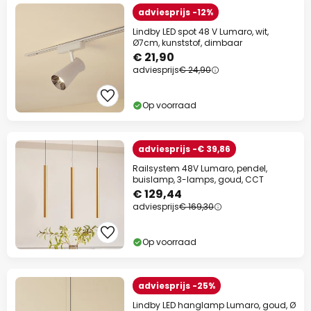
adviesprijs -12%
Lindby LED spot 48 V Lumaro, wit,
Ø7cm, kunststof, dimbaar
€ 21,90
adviesprijs
€ 24,90
Op voorraad
adviesprijs -€ 39,86
Railsystem 48V Lumaro, pendel,
buislamp, 3-lamps, goud, CCT
€ 129,44
adviesprijs
€ 169,30
Op voorraad
adviesprijs -25%
Lindby LED hanglamp Lumaro, goud, Ø