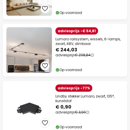
Op voorraad
adviesprijs -€ 54,81
Lumaro railsystem, wissels, 6-lamps,
zwart, 48V, dimbaar
€ 244,03
adviesprijs
€ 298,84
Op voorraad
adviesprijs -77%
Lindby stekker Lumaro, zwart, 135°,
kunststof
€ 0,90
adviesprijs
€ 3,90
Op voorraad