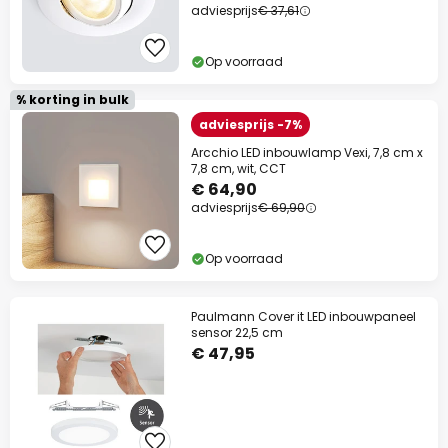
adviesprijs
€ 37,61
Op voorraad
% korting in bulk
adviesprijs -7%
Arcchio LED inbouwlamp Vexi, 7,8 cm x
7,8 cm, wit, CCT
€ 64,90
adviesprijs
€ 69,90
Op voorraad
Paulmann Cover it LED inbouwpaneel
sensor 22,5 cm
€ 47,95