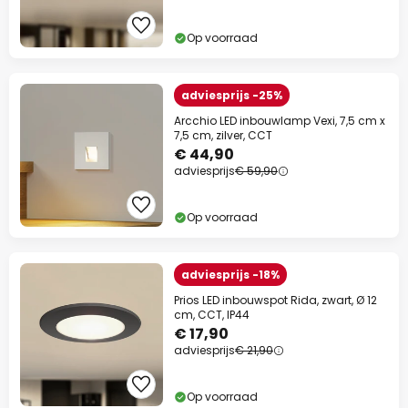
Op voorraad
adviesprijs -25%
Arcchio LED inbouwlamp Vexi, 7,5 cm x
7,5 cm, zilver, CCT
€ 44,90
adviesprijs
€ 59,90
Op voorraad
adviesprijs -18%
Prios LED inbouwspot Rida, zwart, Ø 12
cm, CCT, IP44
€ 17,90
adviesprijs
€ 21,90
Op voorraad