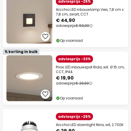
adviesprijs -25%
Arcchio LED inbouwlamp Vexi, 7,8 cm x
7,8 cm, zwart, CCT
€ 44,90
adviesprijs
€ 59,90
Op voorraad
% korting in bulk
adviesprijs -33%
Prios LED inbouwspot Rida, wit. Ø 15 cm,
CCT, IP44
€ 19,90
adviesprijs
€ 29,90
Op voorraad
adviesprijs -25%
Arcchio LED downlight Niria, wit, 2.700K
€ 29,90