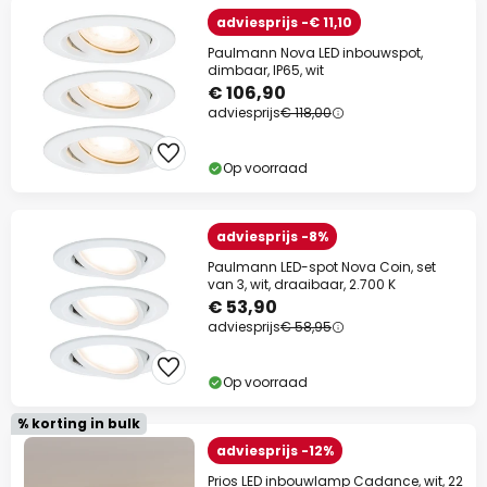
adviesprijs -€ 11,10
Paulmann Nova LED inbouwspot,
dimbaar, IP65, wit
€ 106,90
adviesprijs
€ 118,00
Op voorraad
adviesprijs -8%
Paulmann LED-spot Nova Coin, set
van 3, wit, draaibaar, 2.700 K
€ 53,90
adviesprijs
€ 58,95
Op voorraad
% korting in bulk
adviesprijs -12%
Prios LED inbouwlamp Cadance, wit, 22