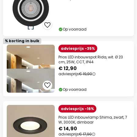
Op voorraad
% korting in bulk
adviesprijs -35%
Prios LED inbouwspot Rida, wit. Ø 23
cm, 25W, CCT, IP44
€ 12,90
adviesprijs
€ 19,90
Op voorraad
adviesprijs -16%
Prios LED inbouwlamp Shima, zwart, 7
W, 3000K, dimbaar
€ 14,90
adviesprijs
€ 17,90