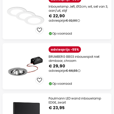
Inbouwlamp Jeft, Ø12cm, wit, set van 3,
aan/uit, stijf
€ 22,90
adviesprijs
€ 32,90
Op voorraad
adviesprijs -55%
BRUMBERG BB03 inbouwspot niet
dimbaar, chroom
€ 29,90
adviesprijs
€ 66,55
Op voorraad
Paulmann LED wand inbouwlamp
EDGE, zwart
€ 23,95