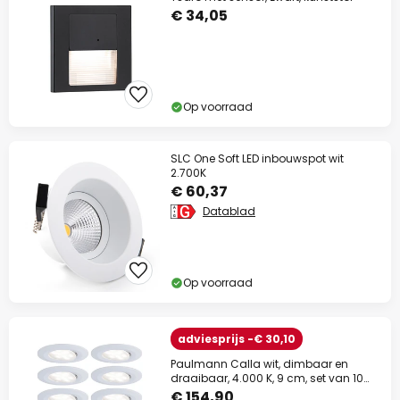
€ 34,05
Op voorraad
SLC One Soft LED inbouwspot wit
2.700K
€ 60,37
Datablad
Op voorraad
adviesprijs -€ 30,10
Paulmann Calla wit, dimbaar en
draaibaar, 4.000 K, 9 cm, set van 10
stuks
€ 154,90