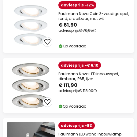
adviesprijs -12%
Paulmann Nova Coin 3-voudige spot,
rond, draaibaar, mat wit
€ 61,90
adviesprijs
€ 70,95
Op voorraad
adviesprijs -€ 6,10
Paulmann Nova LED inbouwspot,
dimbaar, IP65, ijzer
€ 111,90
adviesprijs
€ 118,00
Op voorraad
adviesprijs -8%
Paulmann LED wand inbouwlamp