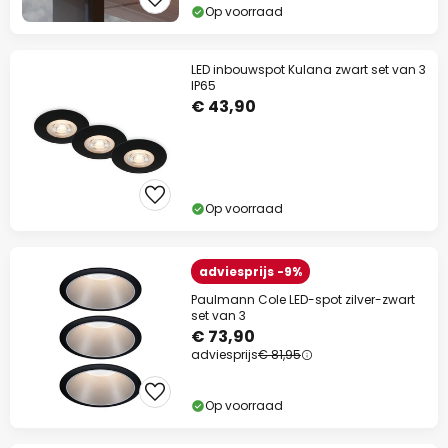
Op voorraad
LED inbouwspot Kulana zwart set van 3
IP65
€ 43,90
Op voorraad
adviesprijs -9%
Paulmann Cole LED-spot zilver-zwart
set van 3
€ 73,90
adviesprijs
€ 81,95
Op voorraad