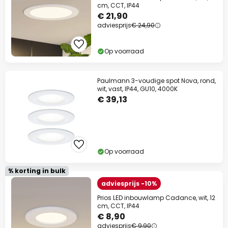
cm, CCT, IP44
€ 21,90
adviesprijs
€ 24,90
Op voorraad
Paulmann 3-voudige spot Nova, rond,
wit, vast, IP44, GU10, 4000K
€ 39,13
Op voorraad
% korting in bulk
adviesprijs -10%
Prios LED inbouwlamp Cadance, wit, 12
cm, CCT, IP44
€ 8,90
adviesprijs
€ 9,90