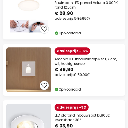
Paulmann LED paneel Veluna 3.000K
rond 12,5cm
€ 28,90
adviesprijs
€ 32,95
Op voorraad
adviesprijs -16%
Arcchio LED inbouwlamp Neru, 7 cm,
wit, hoekig, sensor
€ 49,90
adviesprijs
€ 59,90
Op voorraad
adviesprijs -9%
LED plafond inbouwspot DL8002,
zwenkbaar, 38°
€ 33,90