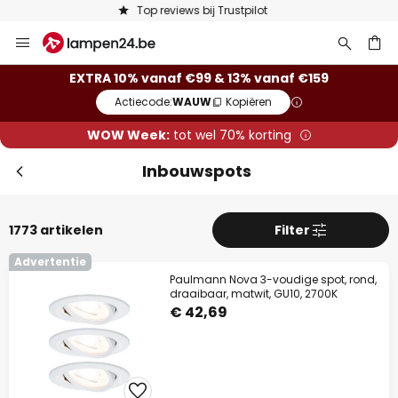
Keuze uit 50.000 lampen
Ga
Slui
naar
de
ken
EXTRA 10% vanaf €99 & 13% vanaf €159
inhoud
Actiecode:
WAUW
Kopiëren
WOW Week:
tot wel 70% korting
Inbouwspots
1773 artikelen
Filter
Advertentie
Extra korting
Paulmann Nova 3-voudige spot, rond,
draaibaar, matwit, GU10, 2700K
€ 42,69
10% korting
vanaf €99
13% korting
vanaf €159
op bijna alles*