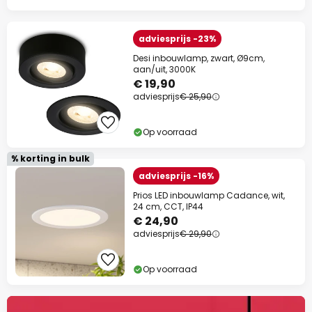
adviesprijs -23%
Desi inbouwlamp, zwart, Ø9cm,
aan/uit, 3000K
€ 19,90
adviesprijs
€ 25,90
Op voorraad
% korting in bulk
adviesprijs -16%
Prios LED inbouwlamp Cadance, wit,
24 cm, CCT, IP44
€ 24,90
adviesprijs
€ 29,90
Op voorraad