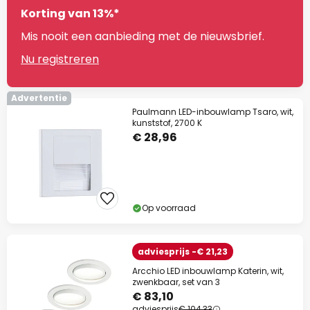
Korting van 13%*
Mis nooit een aanbieding met de nieuwsbrief.
Nu registreren
Advertentie
Paulmann LED-inbouwlamp Tsaro, wit,
kunststof, 2700 K
€ 28,96
Op voorraad
adviesprijs -€ 21,23
Arcchio LED inbouwlamp Katerin, wit,
zwenkbaar, set van 3
€ 83,10
adviesprijs
€ 104,33