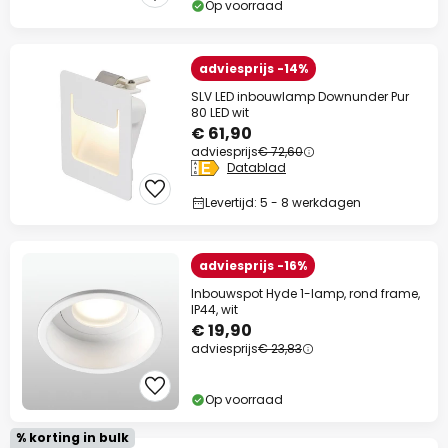
Op voorraad
Actiecode:
WAUW
Kopiëren
adviesprijs -14%
Nu besparen
SLV LED inbouwlamp Downunder Pur
80 LED wit
*Uitgesloten merken
€ 61,90
adviesprijs
€ 72,60
Datablad
Levertijd: 5 - 8 werkdagen
adviesprijs -16%
Inbouwspot Hyde 1-lamp, rond frame,
IP44, wit
€ 19,90
adviesprijs
€ 23,83
Op voorraad
% korting in bulk