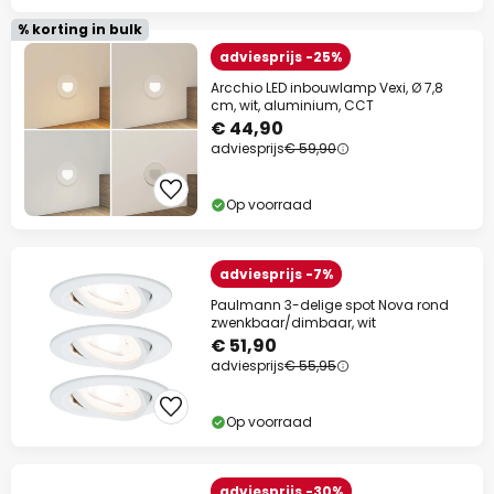
% korting in bulk
adviesprijs -25%
Arcchio LED inbouwlamp Vexi, Ø 7,8
cm, wit, aluminium, CCT
€ 44,90
adviesprijs
€ 59,90
Op voorraad
adviesprijs -7%
Paulmann 3-delige spot Nova rond
zwenkbaar/dimbaar, wit
€ 51,90
adviesprijs
€ 55,95
Op voorraad
adviesprijs -30%