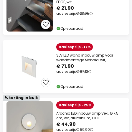
EDGE, wit
€ 21,90
adviesprijs
€ 23,95
Op voorraad
adviesprijs -17%
SLV LED wand inbouwlamp voor
wandmontage Mobala, wit,
aluminium, 3.000 K
€ 71,90
adviesprijs
€ 87,12
Op voorraad
% korting in bulk
adviesprijs -25%
Arcchio LED inbouwlamp Vexi, Ø 7,5
cm, wit, aluminium, CCT
€ 44,90
adviesprijs
€ 59,90