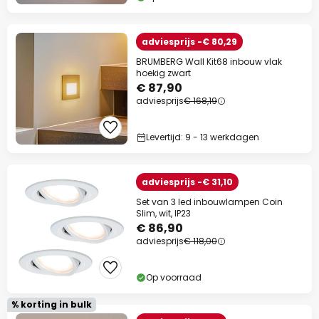
adviesprijs -€ 80,29
BRUMBERG Wall Kit68 inbouw vlak
hoekig zwart
€ 87,90
adviesprijs
€ 168,19
Levertijd: 9 - 13 werkdagen
adviesprijs -€ 31,10
Set van 3 led inbouwlampen Coin
Slim, wit, IP23
€ 86,90
adviesprijs
€ 118,00
Op voorraad
% korting in bulk