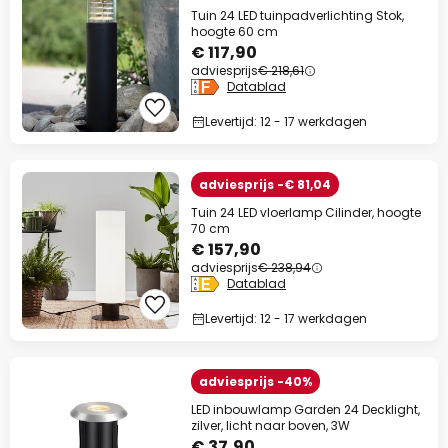
Tuin 24 LED tuinpadverlichting Stok,
hoogte 60 cm
€ 117,90
adviesprijs
€ 218,61
Datablad
Levertijd: 12 - 17 werkdagen
adviesprijs -€ 81,04
Tuin 24 LED vloerlamp Cilinder, hoogte
70 cm
€ 157,90
adviesprijs
€ 238,94
Datablad
Levertijd: 12 - 17 werkdagen
adviesprijs -40%
LED inbouwlamp Garden 24 Decklight,
zilver, licht naar boven, 3W
€ 37,90