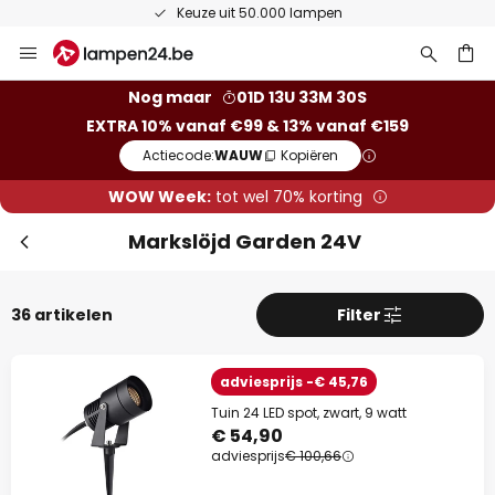
Keuze uit 50.000 lampen
Ga
Slui
naar
de
ken
Nog maar
01D 13U 33M 29S
inhoud
EXTRA 10% vanaf €99 & 13% vanaf €159
Actiecode:
WAUW
Kopiëren
WOW Week:
tot wel 70% korting
Markslöjd Garden 24V
36 artikelen
Filter
Extra korting
adviesprijs -€ 45,76
10% korting
vanaf €99
Tuin 24 LED spot, zwart, 9 watt
€ 54,90
13% korting
vanaf €159
adviesprijs
€ 100,66
op bijna alles*