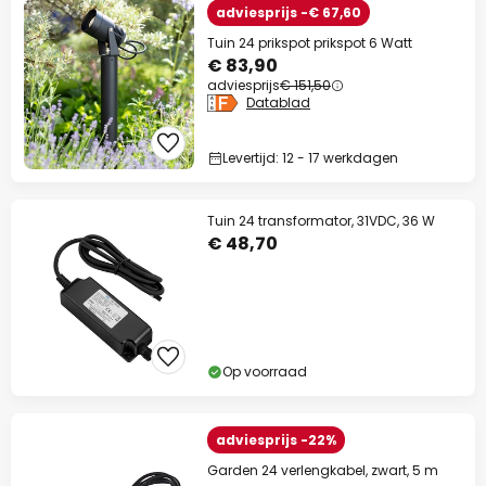
adviesprijs -€ 67,60
Tuin 24 prikspot prikspot 6 Watt
€ 83,90
adviesprijs
€ 151,50
Datablad
Levertijd: 12 - 17 werkdagen
Tuin 24 transformator, 31VDC, 36 W
€ 48,70
Op voorraad
adviesprijs -22%
Garden 24 verlengkabel, zwart, 5 m