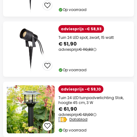
Actiecode:
WAUW
Kopiëren
Op voorraad
Nu besparen
adviesprijs -€ 58,93
Tuin 24 LED spot, zwart, 15 watt
*Uitgesloten merken
€ 51,90
adviesprijs
€ 110,83
Op voorraad
adviesprijs -€ 59,10
Tuin 24 LED tuinpadverlichting Stok,
hoogte 45 cm, 3 W
€ 61,90
adviesprijs
€ 121,00
Datablad
Op voorraad