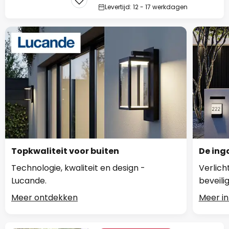
Levertijd: 12 - 17 werkdagen
Topkwaliteit voor buiten
De ing
Technologie, kwaliteit en design -
Verlic
Lucande.
beveili
Meer ontdekken
Meer in