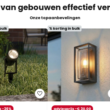
 van gebouwen effectief ver
Onze topaanbevelingen
bulk
% korting in bulk
s -36%
adviesprijs -€ 30,00