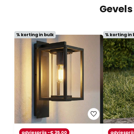
Gevels
% korting in bulk
% korting in 
adviesprijs -€ 35,00
adviesprij