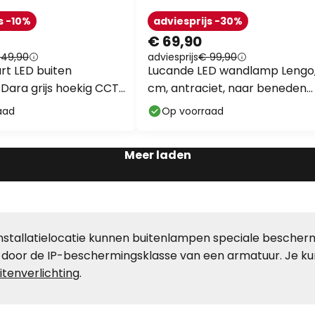
s -10%
adviesprijs -30%
€ 69,90
 49,90
adviesprijs
€ 99,90
rt LED buiten
Lucande LED wandlamp Lengo,
ara grijs hoekig CCT
cm, antraciet, naar beneden
gericht, 3000K
aad
Op voorraad
Meer laden
e installatielocatie kunnen buitenlampen speciale besch
door de IP-beschermingsklasse van een armatuur. Je ku
tenverlichting
.