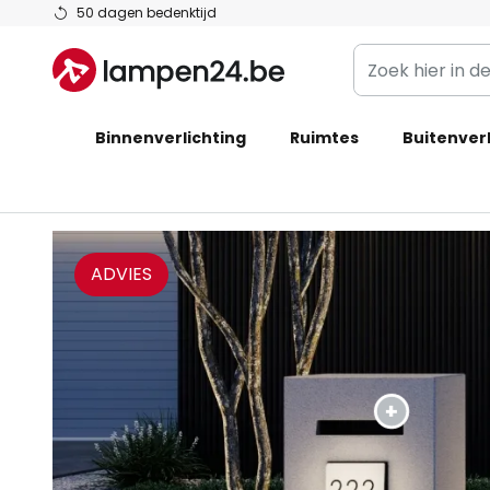
Ga
50 dagen bedenktijd
naar
Zoek
de
hier
inhoud
in
Binnenverlichting
Ruimtes
de
Buitenverl
webwinkel
ADVIES