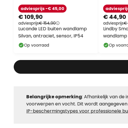
adviesprijs -€ 45,00
adviesprij
€ 109,90
€ 44,90
adviesprijs
€ 154,90
adviesprijs
€
Lucande LED buiten wandlamp
Lindby Sma
Silvan, antraciet, sensor, IP54
wandlamp D
RGB Tuya
Op voorraad
Op voorr
Belangrijke opmerking
: Afhankelijk van d
voorwerpen en vocht. Dit wordt aangegeven 
IP-beschermingstypes voor professionele bui