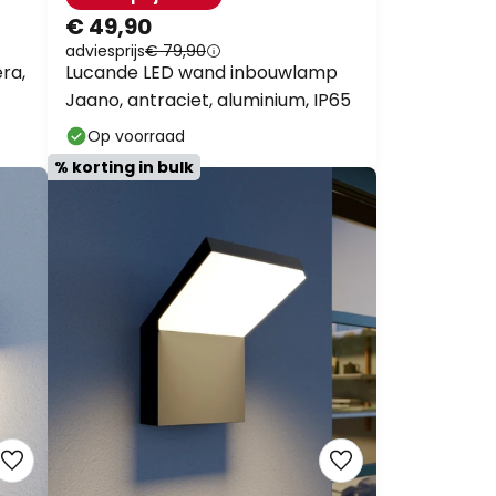
€ 49,90
adviesprijs
€ 79,90
ra,
Lucande LED wand inbouwlamp
Jaano, antraciet, aluminium, IP65
Op voorraad
% korting in bulk