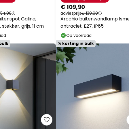
€ 109,90
 54,90
adviesprijs
€ 139,90
itenspot Galina,
Arcchio buitenwandlamp Isme
stekker, grijs, 11 cm
antraciet, E27, IP65
aad
Op voorraad
bulk
% korting in bulk