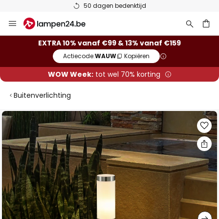
50 dagen bedenktijd
Ga
naar
de
ken
EXTRA 10% vanaf €99 & 13% vanaf €159
inhoud
Actiecode:
WAUW
Kopiëren
WOW Week:
tot wel 70% korting
Buitenverlichting
Ga
naar
het
einde
van
de
afbeeldingen-
gallerij