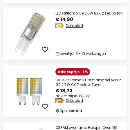
LED stiftlamp G9 2,6W 827, 2 set, karton
€ 14,90
Datablad
Levertijd: 6 - 10 werkdagen
adviesprijs -5%
LUUMR slimme LED stiftlamp set van 2
G9 2.5W CCT helder Tuya
€ 18,73
adviesprijs
€ 19,73
Datablad
Op voorraad
OSRAM ovenlamp Halopin Oven G9