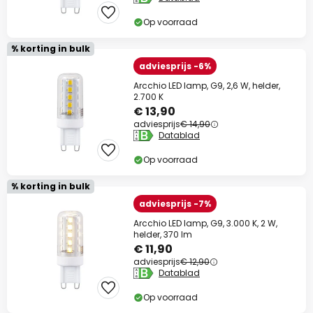
Op voorraad
% korting in bulk
adviesprijs -6%
Arcchio LED lamp, G9, 2,6 W, helder,
2.700 K
€ 13,90
adviesprijs
€ 14,90
Datablad
Op voorraad
% korting in bulk
adviesprijs -7%
Arcchio LED lamp, G9, 3.000 K, 2 W,
helder, 370 lm
€ 11,90
adviesprijs
€ 12,90
Datablad
Op voorraad