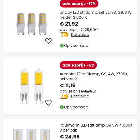
adviesprijs -17%
Lindby LED stiftlamp, set van 3, G9, 3 W,
helder, 3.000 K
€ 21,92
adviesprijs
€ 26,60
Datablad
Op voorraad
adviesprijs -5%
Arcchio LED stiftlamp, G9, 4W, 2700K,
set van 2
€ 11,16
adviesprijs
€ 11,75
Datablad
Op voorraad
Paulmann LED stiftlamp G9 5W 4.000K
3 per pak
€ 24,95