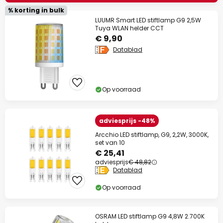
% korting in bulk
LUUMR Smart LED stiftlamp G9 2,5W
Tuya WLAN helder CCT
€ 9,90
Datablad
Op voorraad
adviesprijs -48%
Arcchio LED stiftlamp, G9, 2,2W, 3000K,
set van 10
€ 25,41
adviesprijs
€ 48,82
Datablad
Op voorraad
OSRAM LED stiftlamp G9 4,8W 2.700K