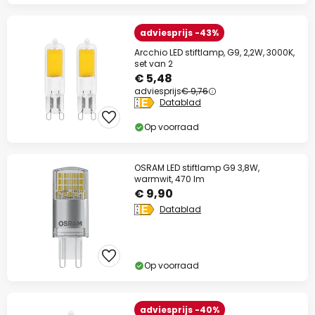
adviesprijs -43%
Arcchio LED stiftlamp, G9, 2,2W, 3000K,
set van 2
€ 5,48
adviesprijs
€ 9,76
Datablad
Op voorraad
OSRAM LED stiftlamp G9 3,8W,
warmwit, 470 lm
€ 9,90
Datablad
Op voorraad
adviesprijs -40%