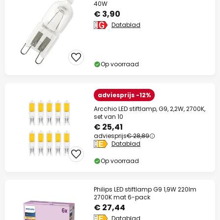
40W
€ 3,90
Datablad
Op voorraad
adviesprijs -12%
Arcchio LED stiftlamp, G9, 2,2W, 2700K,
set van 10
€ 25,41
adviesprijs
€ 28,89
Datablad
Op voorraad
Philips LED stiftlamp G9 1,9W 220lm
2700K mat 6-pack
€ 27,44
Datablad