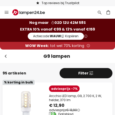
Keuze uit 50.000 lampen
Ga
naar
de
ken
Nog maar
02D 12U 42M 57S
inhoud
EXTRA 10% vanaf €99 & 13% vanaf €159
Actiecode:
WAUW
Kopiëren
WOW Week:
tot wel 70% korting
G9 lampen
95 artikelen
Filter
% korting in bulk
adviesprijs -7%
Arcchio LED lamp, G9, 2.700 K, 2 W,
helder, 370 lm
€ 12,90
adviesprijs
€ 13,90
Datablad