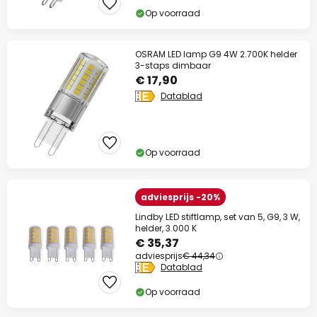
Op voorraad
OSRAM LED lamp G9 4W 2.700K helder
3-staps dimbaar
€ 17,90
Datablad
Op voorraad
adviesprijs -20%
Lindby LED stiftlamp, set van 5, G9, 3 W,
helder, 3.000 K
€ 35,37
adviesprijs
€ 44,34
Datablad
Op voorraad