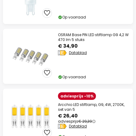
Op voorraad
OSRAM Base PIN LED stiftlamp G9 4,2 W
470 lm 5 stuks
€ 34,90
Datablad
Op voorraad
adviesprijs -10%
Arcchio LED stiftlamp, G9, 4W, 2700K,
set van 5
€ 26,40
adviesprijs
€ 29,39
Datablad