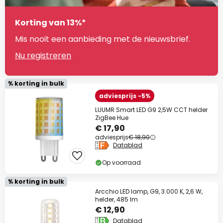
Korting van 13%*
Mis nooit een aanbieding met de nieuwsbrief.
Nu registreren
% korting in bulk
adviesprijs -5%
LUUMR Smart LED G9 2,5W CCT helder
ZigBee Hue
€ 17,90
adviesprijs
€ 18,90
Datablad
Op voorraad
% korting in bulk
Arcchio LED lamp, G9, 3.000 K, 2,6 W,
helder, 485 lm
€ 12,90
Datablad