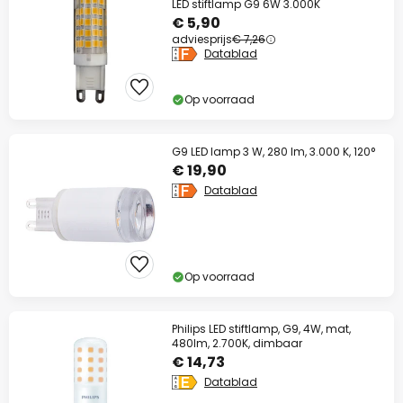
LED stiftlamp G9 6W 3.000K
€ 5,90
adviesprijs
€ 7,26
Datablad
Op voorraad
G9 LED lamp 3 W, 280 lm, 3.000 K, 120°
€ 19,90
Datablad
Op voorraad
Philips LED stiftlamp, G9, 4W, mat,
480lm, 2.700K, dimbaar
€ 14,73
Datablad