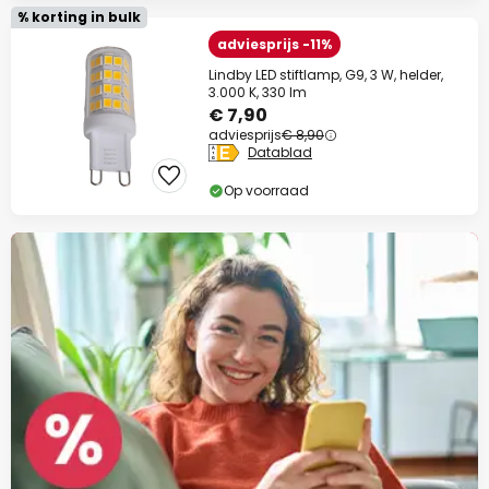
% korting in bulk
adviesprijs -11%
Lindby LED stiftlamp, G9, 3 W, helder,
3.000 K, 330 lm
€ 7,90
adviesprijs
€ 8,90
Datablad
Op voorraad