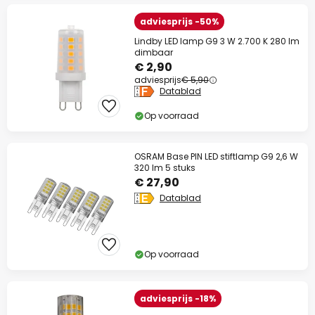
adviesprijs -50%
Lindby LED lamp G9 3 W 2.700 K 280 lm
dimbaar
€ 2,90
adviesprijs
€ 5,90
Datablad
Op voorraad
OSRAM Base PIN LED stiftlamp G9 2,6 W
320 lm 5 stuks
€ 27,90
Datablad
Op voorraad
adviesprijs -18%