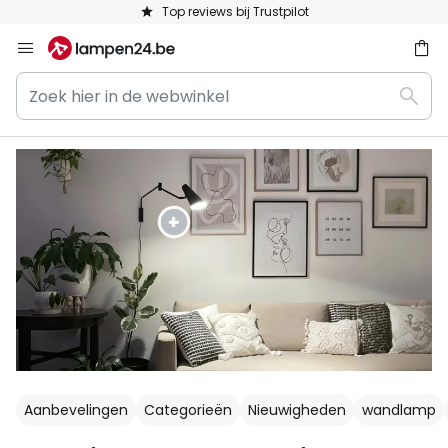
Keuze uit 50.000 lampen
Ga
naar
Zoek
de
ken
Zoek
hier
inhoud
in
de
webwinkel
Aanbevelingen
Categorieën
Nieuwigheden
wandlamp