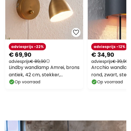
adviesprijs -22%
adviesprijs -12%
€ 69,90
€ 34,90
adviesprijs
€ 89,90
adviesprijs
€ 39,90
Lindby wandlamp Amrei, brons
Arcchio wandlam
antiek, 42 cm, stekker,
rond, zwart, stek
dimbaar
Op voorraad
Op voorraad