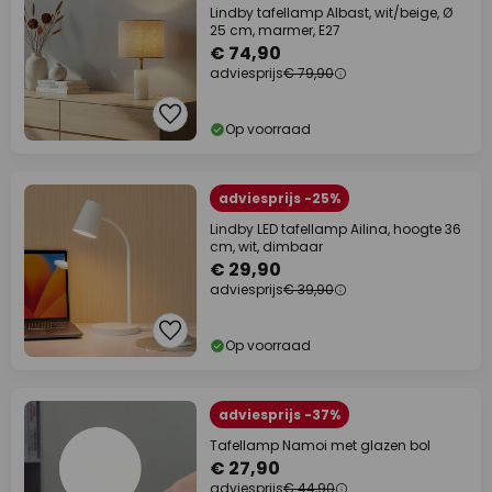
Lindby tafellamp Albast, wit/beige, Ø
25 cm, marmer, E27
€ 74,90
adviesprijs
€ 79,90
Op voorraad
adviesprijs -25%
Lindby LED tafellamp Ailina, hoogte 36
cm, wit, dimbaar
€ 29,90
adviesprijs
€ 39,90
Op voorraad
adviesprijs -37%
Tafellamp Namoi met glazen bol
€ 27,90
adviesprijs
€ 44,90