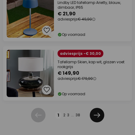
Lindby LED tafellamp Arietty, blauw,
dimbaar, IP65
€ 21,90
adviesprijs
€ 49,90
Op voorraad
adviesprijs -€ 30,00
Tafellamp Skien, kap wit, glazen voet
rookgrijs
€ 149,90
adviesprijs
€ 179,90
Op voorraad
Pagina
1
2
3
...
38
Vorige
Volgende