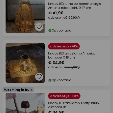
Lindby LED lamp op zonne-energie
Amaria, rotan, licht, Ø 27 cm
€ 41,90
adviesprijs
€ 69,90
Op voorraad
adviesprijs -41%
Lindby LED terraslamp Amaria,
bamboe, Ø 18 cm
€ 34,90
adviesprijs
€ 59,90
Op voorraad
% korting in bulk
adviesprijs -30%
Lindby LED tafellamp Arietty, bruin,
dimbaar, IP65
€ 34,90