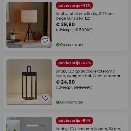
adviesprijs -33%
Lindby tafellamp Soula, Ø 26 cm,
beige, kunststof, E27
€ 39,90
adviesprijs
€ 59,90
Op voorraad
adviesprijs -37%
Lindby LED oplaadbare tafellamp
Iruna, zwart, metaal, 27cm, dimbaar.
€ 24,90
adviesprijs
€ 39,90
Op voorraad
adviesprijs -54%
Lindby LED klemlamp Lionard, 53 cm,