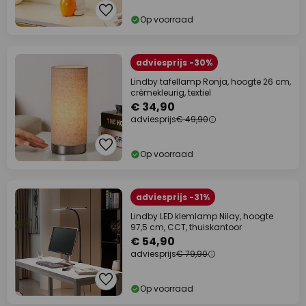
Op voorraad
adviesprijs -30%
Lindby tafellamp Ronja, hoogte 26 cm,
crèmekleurig, textiel
€ 34,90
adviesprijs
€ 49,90
Op voorraad
adviesprijs -31%
Lindby LED klemlamp Nilay, hoogte
97,5 cm, CCT, thuiskantoor
€ 54,90
adviesprijs
€ 79,90
Op voorraad