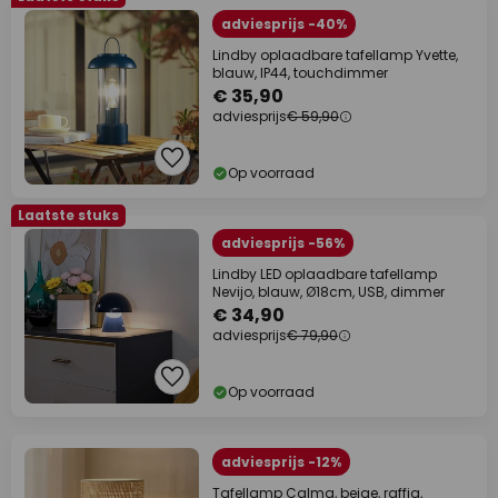
adviesprijs -40%
Lindby oplaadbare tafellamp Yvette,
blauw, IP44, touchdimmer
€ 35,90
adviesprijs
€ 59,90
Op voorraad
Laatste stuks
adviesprijs -56%
Lindby LED oplaadbare tafellamp
Nevijo, blauw, Ø18cm, USB, dimmer
€ 34,90
adviesprijs
€ 79,90
Op voorraad
adviesprijs -12%
Tafellamp Calma, beige, raffia,