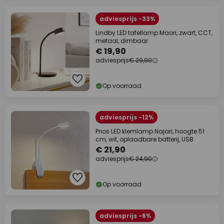
adviesprijs -33%
Lindby LED tafellamp Maori, zwart, CCT,
metaal, dimbaar
€ 19,90
adviesprijs
€ 29,90
Op voorraad
adviesprijs -12%
Prios LED klemlamp Najari, hoogte 51
cm, wit, oplaadbare batterij, USB
€ 21,90
adviesprijs
€ 24,90
Op voorraad
adviesprijs -6%