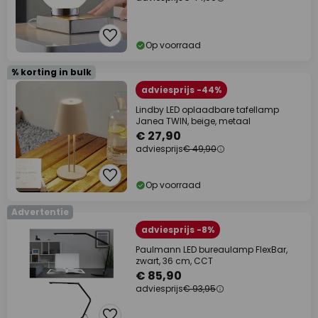
Op voorraad
% korting in bulk
adviesprijs -44%
Lindby LED oplaadbare tafellamp
Janea TWIN, beige, metaal
€ 27,90
adviesprijs
€ 49,90
Op voorraad
Advertentie
adviesprijs -8%
Paulmann LED bureaulamp FlexBar,
zwart, 36 cm, CCT
€ 85,90
adviesprijs
€ 93,95