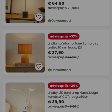
€ 64,90
adviesprijs
€ 79,90
Op voorraad
adviesprijs -37%
Lindby tafellamp Jone, lichtbruin,
textiel, 30 cm hoog, E27
€ 27,90
adviesprijs
€ 44,90
Op voorraad
adviesprijs -20%
Lindby LED tafellamp Haas, beige,
kunststof,CCT,hoogte39cm
€ 39,90
adviesprijs
€ 49,90