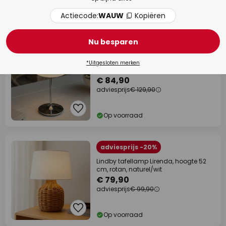
Actiecode:
WAUW
Kopiëren
Op voorraad
Nieuw
Nu besparen
adviesprijs -€ 45,00
Lucande LED-zaklamp op accu
*Uitgesloten merken
Anoria, chroom/wit, glas IP44 USB
€ 84,90
adviesprijs
€ 129,90
Op voorraad
adviesprijs -20%
Lindby tafellamp Lirenda, hoogte 52
cm, rotan, naturel/wit
€ 79,90
adviesprijs
€ 99,90
Op voorraad