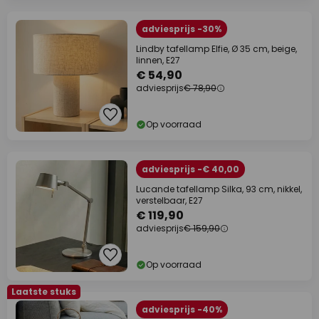
adviesprijs -30%
Lindby tafellamp Elfie, Ø 35 cm, beige,
linnen, E27
€ 54,90
adviesprijs
€ 78,90
Op voorraad
adviesprijs -€ 40,00
Lucande tafellamp Silka, 93 cm, nikkel,
verstelbaar, E27
€ 119,90
adviesprijs
€ 159,90
Op voorraad
Laatste stuks
adviesprijs -40%