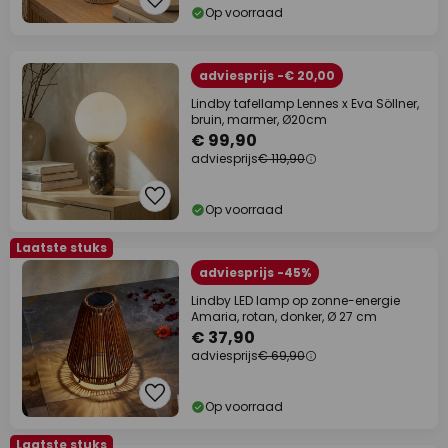
Op voorraad
adviesprijs -€ 20,00
Lindby tafellamp Lennes x Eva Söllner,
bruin, marmer, Ø20cm
€ 99,90
adviesprijs
€ 119,90
Op voorraad
Laatste stuks
adviesprijs -45%
Lindby LED lamp op zonne-energie
Amaria, rotan, donker, Ø 27 cm
€ 37,90
adviesprijs
€ 69,90
Op voorraad
Laatste stuks