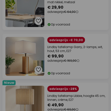
mat nikkel, metaal
€ 29,90
adviesprijs
€ 64,90
Op voorraad
adviesprijs -€ 70,00
Lindby tafellamp Garry, 2-lamps, wit,
hout, 53 cm, E27
€ 99,90
adviesprijs
€ 169,90
Op voorraad
Nieuw
adviesprijs -28%
Lindby tafellamp Libbie, hoogte 45 cm,
linnen, crème, E27
€ 49,90
adviesprijs
€ 69,90