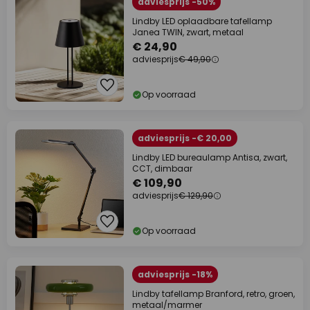
adviesprijs -50%
Lindby LED oplaadbare tafellamp
Janea TWIN, zwart, metaal
€ 24,90
adviesprijs
€ 49,90
Op voorraad
adviesprijs -€ 20,00
Lindby LED bureaulamp Antisa, zwart,
CCT, dimbaar
€ 109,90
adviesprijs
€ 129,90
Op voorraad
adviesprijs -18%
Lindby tafellamp Branford, retro, groen,
metaal/marmer