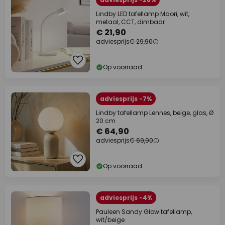
Lindby LED tafellamp Maori, wit,
metaal, CCT, dimbaar
€ 21,90
adviesprijs
€ 29,90
Op voorraad
adviesprijs -7%
Lindby tafellamp Lennes, beige, glas, Ø
20 cm
€ 64,90
adviesprijs
€ 69,90
Op voorraad
adviesprijs -4%
Pauleen Sandy Glow tafellamp,
wit/beige