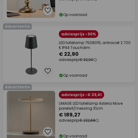
Op voorraad
Advertentie
adviesprijs -30%
LED tafellamp 7508015, antraciet 2.700
K IP44 Touchdim
€ 22,90
adviesprijs
€ 32,90
Op voorraad
Advertentie
adviesprijs -€ 33,41
UMAGE LED tafellamp Asteria Move
parelwit/messing 31cm
€ 189,27
adviesprijs
€ 222,68
Op voorraad