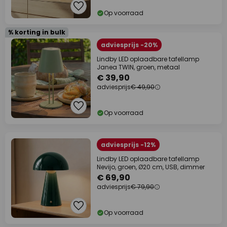
Op voorraad
% korting in bulk
adviesprijs -20%
Lindby LED oplaadbare tafellamp
Janea TWIN, groen, metaal
€ 39,90
adviesprijs
€ 49,90
Op voorraad
adviesprijs -12%
Lindby LED oplaadbare tafellamp
Nevijo, groen, Ø20 cm, USB, dimmer
€ 69,90
adviesprijs
€ 79,90
Op voorraad