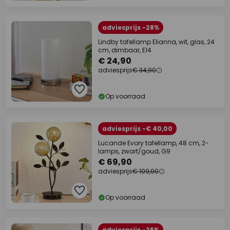
adviesprijs -28%
Lindby tafellamp Elianna, wit, glas, 24
cm, dimbaar, E14
€ 24,90
adviesprijs
€ 34,90
Op voorraad
adviesprijs -€ 40,00
Lucande Evory tafellamp, 48 cm, 2-
lamps, zwart/goud, G9
€ 69,90
adviesprijs
€ 109,90
Op voorraad
adviesprijs -26%