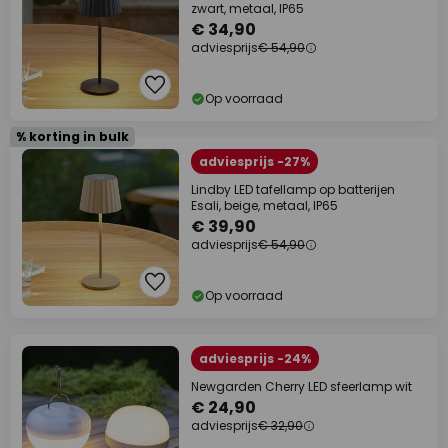
zwart, metaal, IP65
€ 34,90
adviesprijs
€ 54,90
Op voorraad
% korting in bulk
adviesprijs -27%
Lindby LED tafellamp op batterijen
Esali, beige, metaal, IP65
€ 39,90
adviesprijs
€ 54,90
Op voorraad
adviesprijs -24%
Newgarden Cherry LED sfeerlamp wit
€ 24,90
adviesprijs
€ 32,90