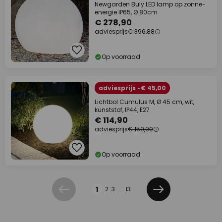
Newgarden Buly LED lamp op zonne-
energie IP65, Ø 80cm
€ 278,90
adviesprijs
€ 396,88
Op voorraad
adviesprijs -€ 45,00
Lichtbol Cumulus M, Ø 45 cm, wit,
kunststof, IP44, E27
€ 114,90
adviesprijs
€ 159,90
Op voorraad
Pagina
1
2
3
...
13
Vorige
Volgende