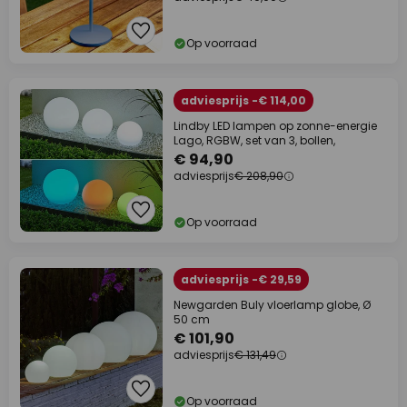
Op voorraad
adviesprijs -€ 114,00
Lindby LED lampen op zonne-energie
Lago, RGBW, set van 3, bollen,
€ 94,90
adviesprijs
€ 208,90
Op voorraad
adviesprijs -€ 29,59
Newgarden Buly vloerlamp globe, Ø
50 cm
€ 101,90
adviesprijs
€ 131,49
Op voorraad