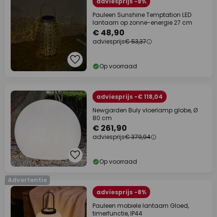
adviesprijs -8%
Pauleen Sunshine Temptation LED
lantaarn op zonne-energie 27 cm
€ 48,90
adviesprijs
€ 53,37
Op voorraad
adviesprijs -€ 118,04
Newgarden Buly vloerlamp globe, Ø
80 cm
€ 261,90
adviesprijs
€ 379,94
Op voorraad
Advertentie
adviesprijs -8%
Pauleen mobiele lantaarn Gloed,
timerfunctie, IP44