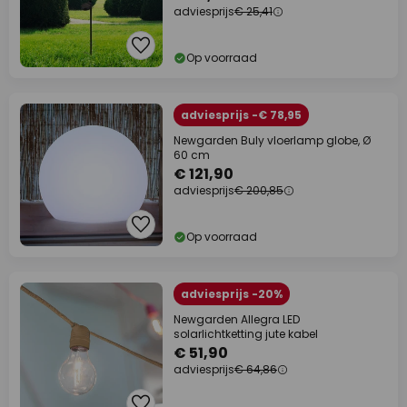
adviesprijs
€ 25,41
Op voorraad
adviesprijs -€ 78,95
Newgarden Buly vloerlamp globe, Ø
60 cm
€ 121,90
adviesprijs
€ 200,85
Op voorraad
adviesprijs -20%
Newgarden Allegra LED
solarlichtketting jute kabel
€ 51,90
adviesprijs
€ 64,86