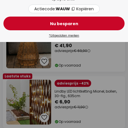
Actiecode:
WAUW
Kopiëren
Op voorraad
Laatste stuks
Nu besparen
adviesprijs -40%
Lindby LED lamp op zonne-energie
*Uitgesloten merken
Amaria, rotan, licht, Ø 27 cm
€ 41,90
adviesprijs
€ 69,90
Op voorraad
Laatste stuks
adviesprijs -42%
Lindby LED lichtketting Mionel, bollen,
30-flg., 635cm
€ 6,90
adviesprijs
€ 11,90
Op voorraad