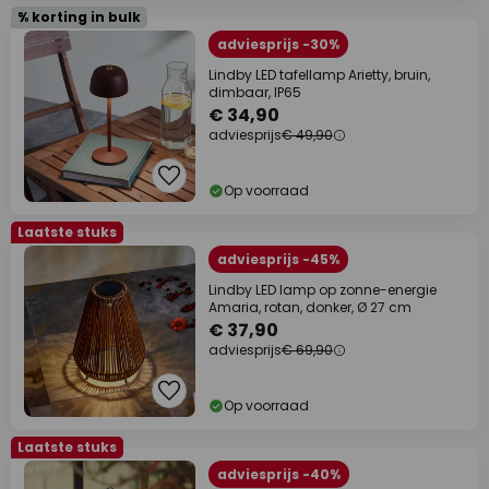
% korting in bulk
adviesprijs -30%
Lindby LED tafellamp Arietty, bruin,
dimbaar, IP65
€ 34,90
adviesprijs
€ 49,90
Op voorraad
Laatste stuks
adviesprijs -45%
Lindby LED lamp op zonne-energie
Amaria, rotan, donker, Ø 27 cm
€ 37,90
adviesprijs
€ 69,90
Op voorraad
Laatste stuks
adviesprijs -40%