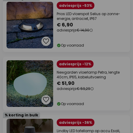
adviesprijs -53%
Prios LED vloerspot Selius op zonne-
energie, antraciet, IP67
€ 6,90
adviesprijs
€ 14,90
Op voorraad
adviesprijs -12%
Newgarden vloerlamp Petra, lengte
40cm, IP65, kabeluitvoering
€ 51,90
adviesprijs
€ 59,29
Op voorraad
% korting in bulk
adviesprijs -36%
Lindby LED tafellamp op accu Esali,