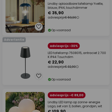
Lindby oplaadbare tafellamp Yvette,
blauw, IP44, touchdimmer
€ 35,90
adviesprijs
€ 59,90
Op voorraad
Advertentie
adviesprijs -30%
LED tafellamp 7508015, antraciet 2.700
K IP44 Touchdim
€ 22,90
adviesprijs
€ 32,90
Op voorraad
adviesprijs -€ 89,00
Lindby LED lamp op zonne-energie
Lago, set van 3, bollen, grondpin, wit
€ 109,90