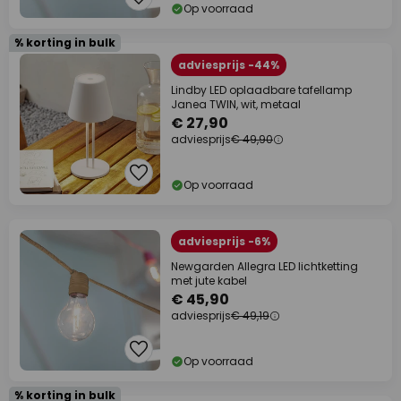
Op voorraad
% korting in bulk
adviesprijs -44%
Lindby LED oplaadbare tafellamp
Janea TWIN, wit, metaal
€ 27,90
adviesprijs
€ 49,90
Op voorraad
adviesprijs -6%
Newgarden Allegra LED lichtketting
met jute kabel
€ 45,90
adviesprijs
€ 49,19
Op voorraad
% korting in bulk