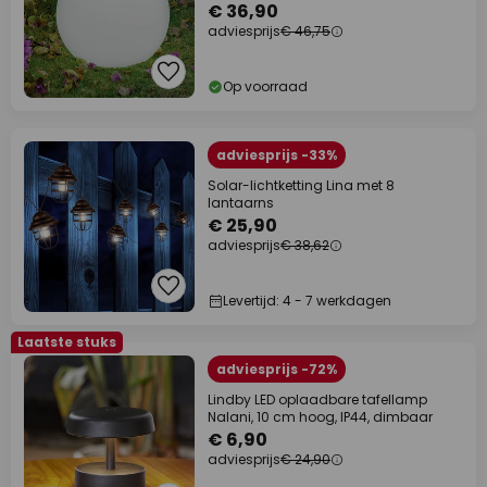
€ 36,90
adviesprijs
€ 46,75
Op voorraad
adviesprijs -33%
Solar-lichtketting Lina met 8
lantaarns
€ 25,90
adviesprijs
€ 38,62
Levertijd: 4 - 7 werkdagen
Laatste stuks
adviesprijs -72%
Lindby LED oplaadbare tafellamp
Nalani, 10 cm hoog, IP44, dimbaar
€ 6,90
adviesprijs
€ 24,90