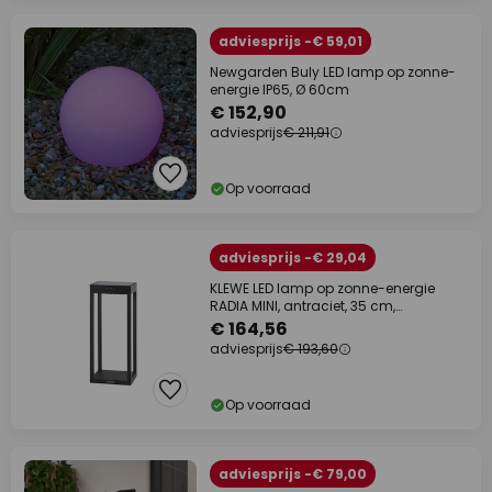
adviesprijs -€ 59,01
Newgarden Buly LED lamp op zonne-
energie IP65, Ø 60cm
€ 152,90
adviesprijs
€ 211,91
Op voorraad
adviesprijs -€ 29,04
KLEWE LED lamp op zonne-energie
RADIA MINI, antraciet, 35 cm,
aluminium, IP65
€ 164,56
adviesprijs
€ 193,60
Op voorraad
adviesprijs -€ 79,00