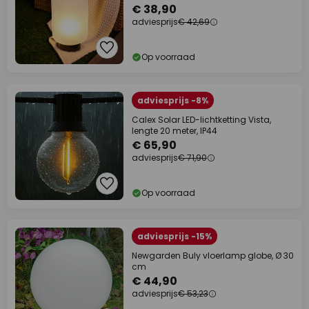
€ 38,90
adviesprijs
€ 42,69
Op voorraad
adviesprijs -8%
Calex Solar LED-lichtketting Vista,
lengte 20 meter, IP44
€ 65,90
adviesprijs
€ 71,90
Op voorraad
adviesprijs -15%
Newgarden Buly vloerlamp globe, Ø 30
cm
€ 44,90
adviesprijs
€ 53,23