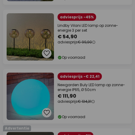
adviesprijs -45%
Lindby Vilani LED lamp op zonne-
energie 3 per set
€ 54,90
adviesprijs
€ 99,90
Op voorraad
adviesprijs -€ 22,41
Newgarden Buly LED lamp op zonne-
energie IP65, Ø 50cm
€ 111,90
adviesprijs
€ 134,31
Op voorraad
Advertentie