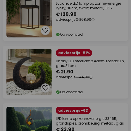
Lucande LED lamp op zonne-energie
Lynzy, 38cm, zwart, metaal, IP65
€ 129,90
adviesprijs
€ 208,90
Op voorraad
adviesprijs -51%
Lindby LED sfeerlamp Adem, roestbruin,
glas, 31 cm
€ 21,90
adviesprijs
€ 44,90
Op voorraad
adviesprijs -6%
LED lamp op zonne-energie 33465,
grondspies, bronskleurig, metaal, glas
€ 23,90