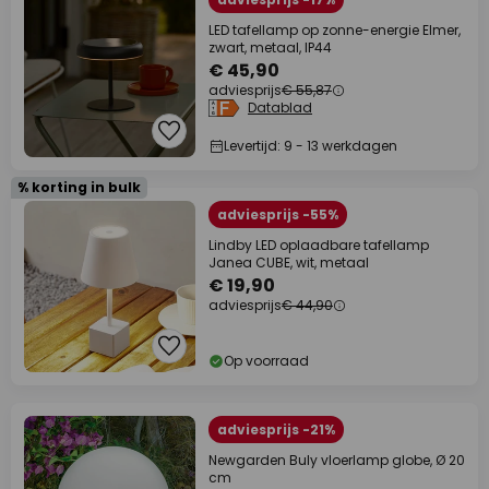
LED tafellamp op zonne-energie Elmer,
zwart, metaal, IP44
€ 45,90
adviesprijs
€ 55,87
Datablad
Levertijd: 9 - 13 werkdagen
% korting in bulk
adviesprijs -55%
Lindby LED oplaadbare tafellamp
Janea CUBE, wit, metaal
€ 19,90
adviesprijs
€ 44,90
Op voorraad
adviesprijs -21%
Newgarden Buly vloerlamp globe, Ø 20
cm