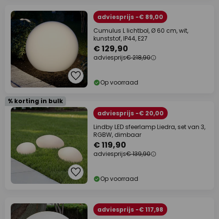
adviesprijs -€ 89,00
Cumulus L lichtbol, Ø 60 cm, wit,
kunststof, IP44, E27
€ 129,90
adviesprijs
€ 218,90
Op voorraad
% korting in bulk
adviesprijs -€ 20,00
Lindby LED sfeerlamp Liedra, set van 3,
RGBW, dimbaar
€ 119,90
adviesprijs
€ 139,90
Op voorraad
adviesprijs -€ 117,98