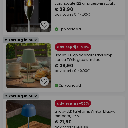
Jari, hoogte 122 cm, roestvrij staal,
helder
€ 39,90
adviesprijs
€ 44,90
Op voorraad
% korting in bulk
adviesprijs -20%
Lindby LED oplaadbare tafellamp
Janea TWIN, groen, metaal
€ 39,90
adviesprijs
€ 49,90
Op voorraad
% korting in bulk
adviesprijs -56%
Lindby LED tafellamp Arietty, blauw,
dimbaar, IP65
€ 21,90
adviesprijs
€ 49,90