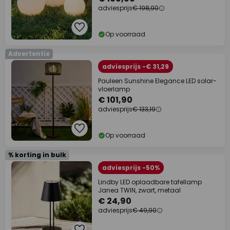
adviesprijs
€ 198,90
Op voorraad
Advertentie
adviesprijs -€ 31,29
Pauleen Sunshine Elegance LED solar-
vloerlamp
€ 101,90
adviesprijs
€ 133,19
Op voorraad
% korting in bulk
adviesprijs -50%
Lindby LED oplaadbare tafellamp
Janea TWIN, zwart, metaal
€ 24,90
adviesprijs
€ 49,90