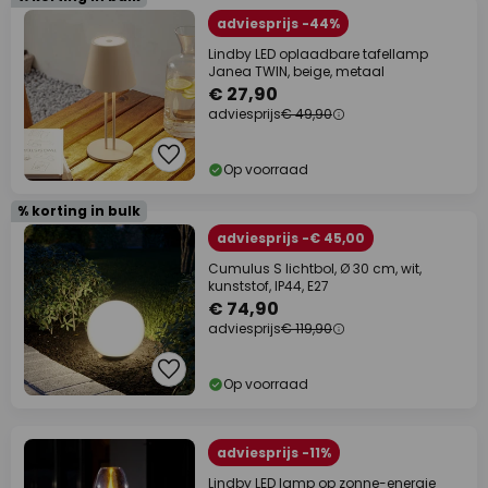
adviesprijs -44%
Lindby LED oplaadbare tafellamp
Janea TWIN, beige, metaal
€ 27,90
adviesprijs
€ 49,90
Op voorraad
% korting in bulk
adviesprijs -€ 45,00
Cumulus S lichtbol, Ø 30 cm, wit,
kunststof, IP44, E27
€ 74,90
adviesprijs
€ 119,90
Op voorraad
adviesprijs -11%
Lindby LED lamp op zonne-energie