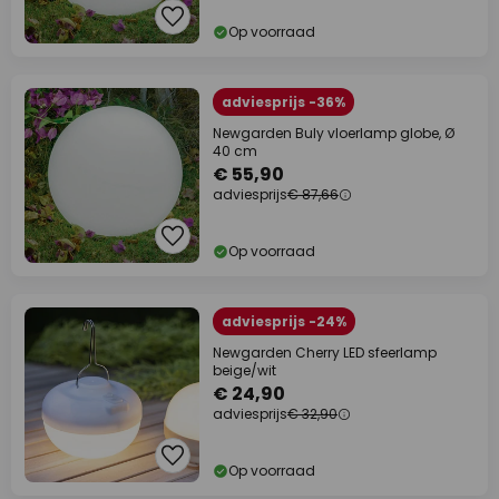
Op voorraad
adviesprijs -36%
Newgarden Buly vloerlamp globe, Ø
40 cm
€ 55,90
adviesprijs
€ 87,66
Op voorraad
adviesprijs -24%
Newgarden Cherry LED sfeerlamp
beige/wit
€ 24,90
adviesprijs
€ 32,90
Op voorraad