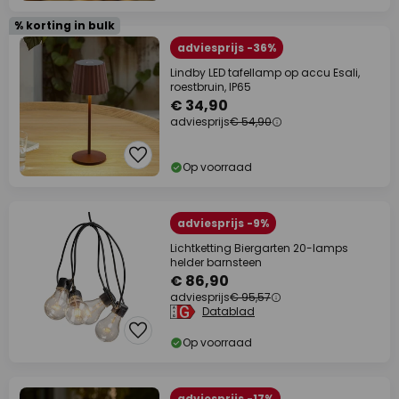
% korting in bulk
adviesprijs -36%
Lindby LED tafellamp op accu Esali,
roestbruin, IP65
€ 34,90
adviesprijs
€ 54,90
Op voorraad
adviesprijs -9%
Lichtketting Biergarten 20-lamps
helder barnsteen
€ 86,90
adviesprijs
€ 95,57
Datablad
Op voorraad
adviesprijs -17%