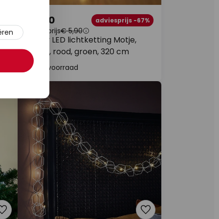
€ 1,90
adviesprijs -67%
adviesprijs
€ 5,90
ëren
Lindby LED lichtketting Motje,
ballen, rood, groen, 320 cm
Op voorraad