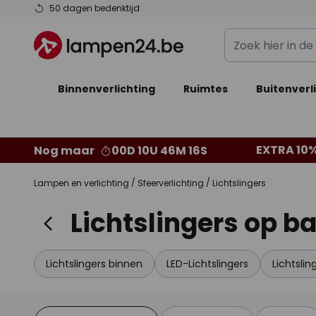
Ga
50 dagen bedenktijd
naar
Zoek
de
hier
inhoud
in
Binnenverlichting
Ruimtes
de
Buitenverl
webwinkel
EXTRA 10%
Nog maar
00D 10U 46M 13S
Lampen en verlichting
Sfeerverlichting
Lichtslingers
Lichtslingers op ba
Lichtslingers binnen
LED-Lichtslingers
Lichtslin