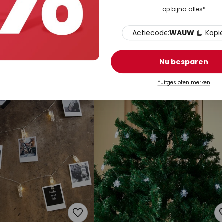
op bijna alles*
€ 9,90
adviesprijs -6%
25,41
Actiecode:
WAUW
Kopi
LED lichtketting op zonne-en
 33708-10 op zonne-en
Dew Drop, multicolor
tallic
Nu besparen
Op voorraad
 9 - 13 werkdagen
*Uitgesloten merken