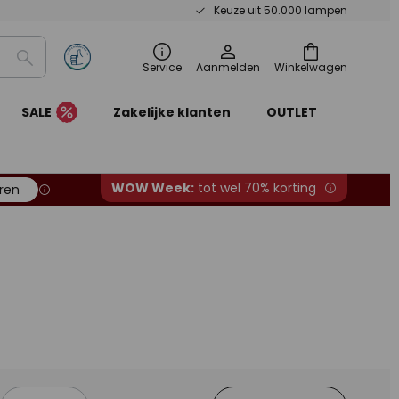
Keuze uit 50.000 lampen
Zoeken
Service
Aanmelden
Winkelwagen
SALE
Zakelijke klanten
OUTLET
WOW Week:
tot wel 70% korting
ren