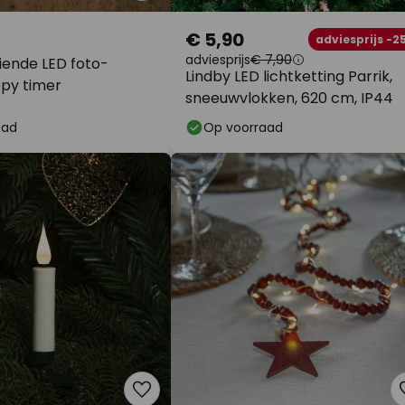
€ 5,90
adviesprijs -2
adviesprijs
€ 7,90
iende LED foto-
Lindby LED lichtketting Parrik,
ppy timer
sneeuwvlokken, 620 cm, IP44
aad
Op voorraad