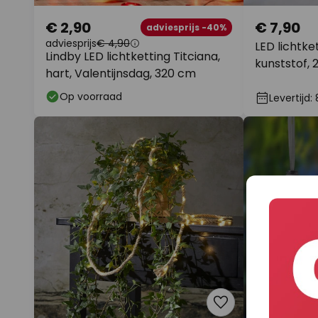
€ 2,90
€ 7,90
adviesprijs -40%
adviesprijs
€ 4,90
LED lichtke
Lindby LED lichtketting Titciana,
kunststof, 
hart, Valentijnsdag, 320 cm
Op voorraad
Levertijd: