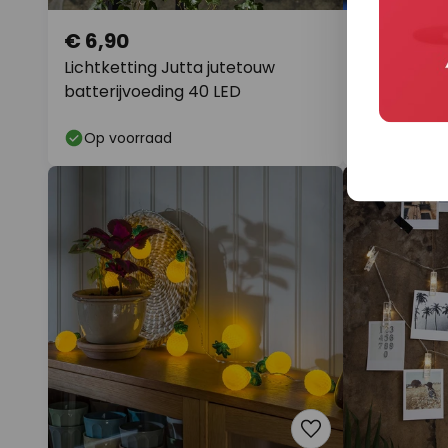
€ 6,90
€ 23,90
adviesprijs
€ 
Lichtketting Jutta jutetouw
LED lichtk
batterijvoeding 40 LED
in zilver me
Op voorraad
Levertijd: