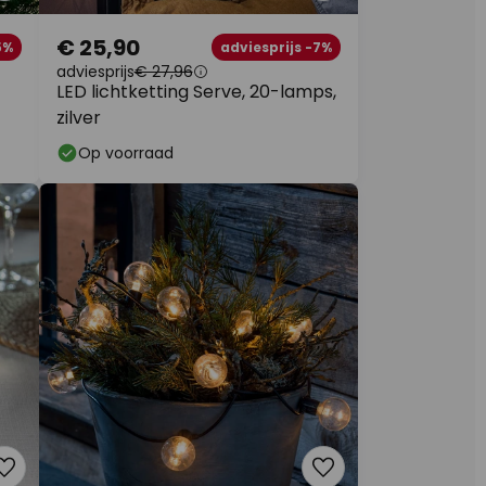
€ 25,90
5%
adviesprijs -7%
adviesprijs
€ 27,96
LED lichtketting Serve, 20-lamps,
zilver
Op voorraad