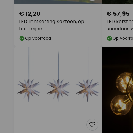
€ 12,20
€ 57,95
LED lichtketting Kakteen, op
LED kerst
batterijen
snoerloos wi
Op voorraad
Op voorr