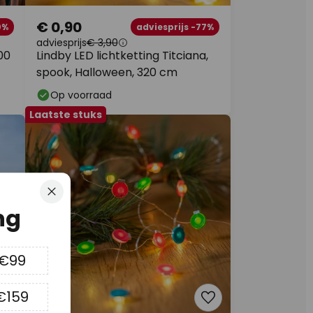
€ 0,90
0%
adviesprijs -77%
adviesprijs
€ 3,90
100
Lindby LED lichtketting Titciana,
spook, Halloween, 320 cm
Op voorraad
Laatste stuks
Sluiten
ng
 €99
€159