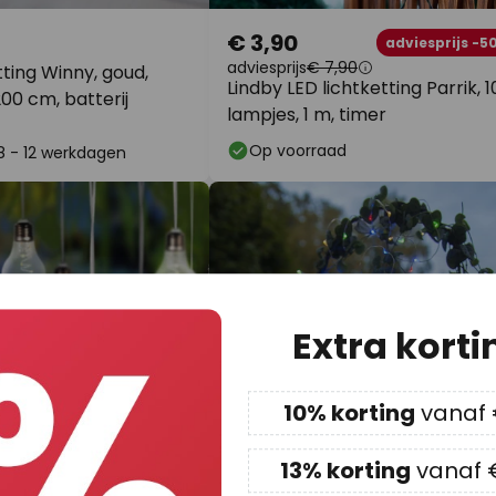
€ 3,90
adviesprijs -5
adviesprijs
€ 7,90
tting Winny, goud,
Lindby LED lichtketting Parrik, 
200 cm, batterij
lampjes, 1 m, timer
Op voorraad
 8 - 12 werkdagen
Extra korti
10% korting
vanaf
13% korting
vanaf 