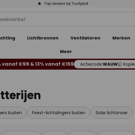
Top reviews bij Trustpilot
ichting
Lichtbronnen
Ventilatoren
Merken
Meer
 vanaf €99 & 13% vanaf €159
Actiecode:
WAUW
Kopië
tterijen
gers buiten
Feest-lichtslingers buiten
Solar lichtsnoer