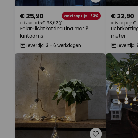
€ 25,90
€ 22,90
adviesprijs -33%
adviesprijs
€ 38,62
adviesprijs
€ 
Solar-lichtketting Lina met 8
Lichtkettin
lantaarns
meter
Levertijd: 3 - 6 werkdagen
Levertijd: