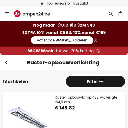
Keuze uit 50.000 lampen
Ga
naar
de
ken
Nog maar
01D 18U 32M 53S
inhoud
EXTRA 10% vanaf €99 & 13% vanaf €159
Actiecode:
WAUW
Kopiëren
WOW Week:
tot wel 70% korting
Raster-opbouwverlichting
13 artikelen
Filter
Raster-opbouwlamp 432, wit, lengte
154,5 cm
€ 148,82