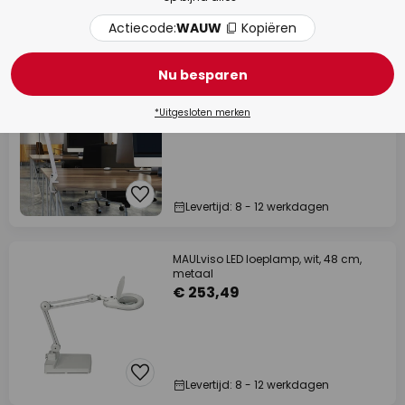
Actiecode:
WAUW
Kopiëren
Op voorraad
Nu besparen
MAULsource LED loeplamp, wit, 51 cm,
dimbaar
€ 262,57
*Uitgesloten merken
Levertijd: 8 - 12 werkdagen
MAULviso LED loeplamp, wit, 48 cm,
metaal
€ 253,49
Levertijd: 8 - 12 werkdagen