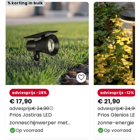
% korting in bulk
adviesprijs -28%
adviesprijs -12%
€ 17,90
€ 21,90
adviesprijs
€ 24,90
adviesprijs
€ 24,90
Prios Jostiras LED
Prios Glenios LE
zonneschijnwerper met
zonne-energie m
grondspies
grondspies
Op voorraad
Op voorraad