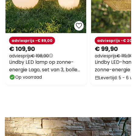
adviesprijs -€ 89,00
adviesprijs -€ 20,
€ 109,90
€ 99,90
adviesprijs
€ 198,90
adviesprijs
€ 119,90
Lindby LED lamp op zonne-
Lindby LED-hang
energie Lago, set van 3, bollen,
zonne-energie Au
grondpin, wit
Ø 50 cm, USB, IP
Op voorraad
Levertijd: 5 - 6 w