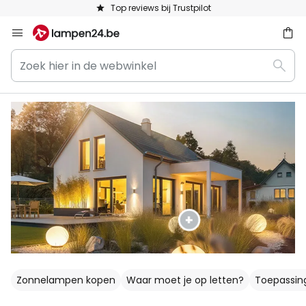
Keuze uit 50.000 lampen
Ga
naar
Zoek
de
ken
Zoek
hier
inhoud
in
de
webwinkel
Zonnelampen kopen
Waar moet je op letten?
Toepassin