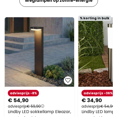
Weglampen op zonne-energie
% korting in bulk
adviesprijs -8%
adviesprijs -36%
€ 54,90
€ 34,90
adviesprijs
€ 59,90
adviesprijs
€ 54,90
Lindby LED sokkellamp Eleazar,
Lindby LED lamp