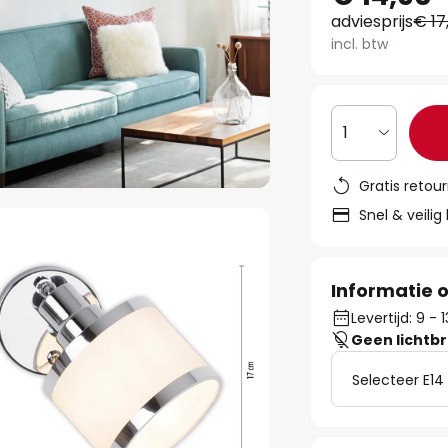
adviesprijs
€ 17
incl. btw
1
Gratis retou
Snel & veilig
Informatie o
Levertijd: 9 -
Geen lichtb
Selecteer E14