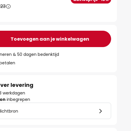
,23
Toevoegen aan je winkelwagen
rneren & 50 dagen bedenktijd
 betalen
ver levering
 13 werkdagen
ron
inbegrepen
 lichtbron