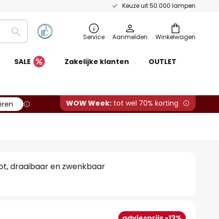
Keuze uit 50.000 lampen
Zoeken
Service
Aanmelden
Winkelwagen
SALE
Zakelijke klanten
OUTLET
WOW Week:
tot wel 70% korting
ëren
t, draaibaar en zwenkbaar
adviesprijs -13%