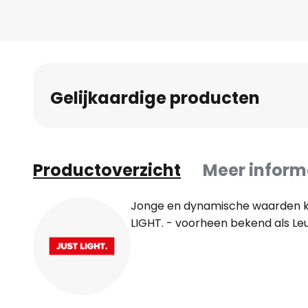
naar
het
begin
van
de
Gelijkaardige producten
afbeeldingen-
gallerij
Productoverzicht
Meer inform
Jonge en dynamische waarden 
LIGHT. - voorheen bekend als Le