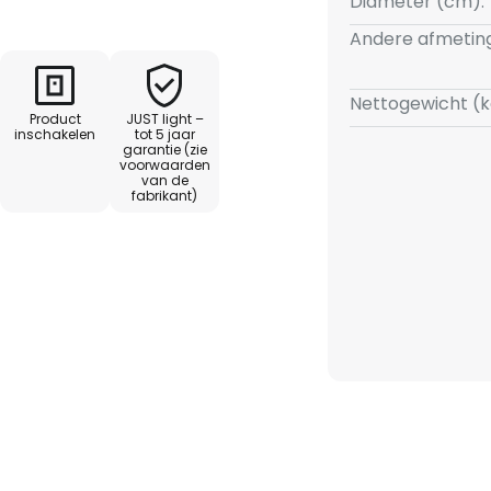
Diameter (cm):
Andere afmetin
Nettogewicht (k
Product
JUST light –
inschakelen
tot 5 jaar
garantie (zie
voorwaarden
van de
fabrikant)