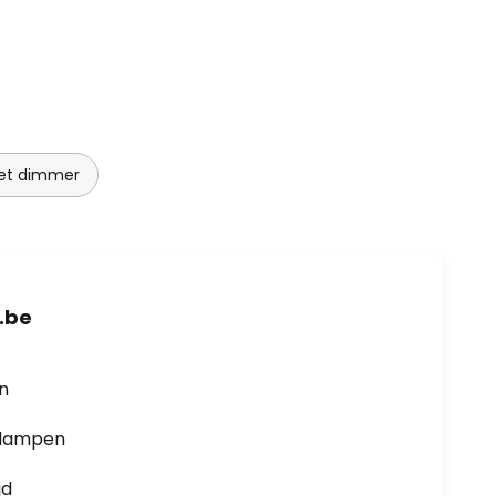
et dimmer
.be
en
0 lampen
jd