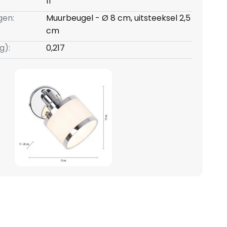
11
gen:
Muurbeugel - Ø 8 cm, uitsteeksel 2,5
cm
g):
0,217