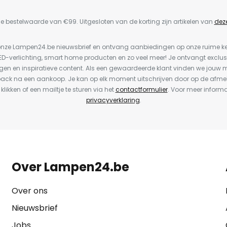
e bestelwaarde van €99. Uitgesloten van de korting zijn artikelen van
dez
or onze Lampen24.be nieuwsbrief en ontvang aanbiedingen op onze ruime 
LED-verlichting, smart home producten en zo veel meer! Je ontvangt exclus
en en inspiratieve content. Als een gewaardeerde klant vinden we jouw m
back na een aankoop. Je kan op elk moment uitschrijven door op de afme
 klikken of een mailtje te sturen via het
contactformulier
. Voor meer informa
privacyverklaring
.
Over Lampen24.be
Over ons
Nieuwsbrief
Jobs