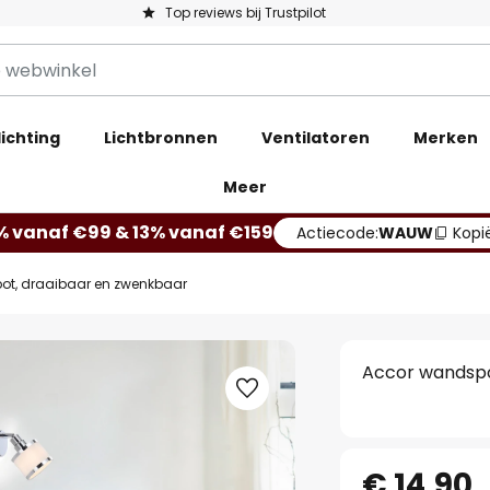
Top reviews bij Trustpilot
ichting
Lichtbronnen
Ventilatoren
Merken
Meer
% vanaf €99 & 13% vanaf €159
Actiecode:
WAUW
Kopi
ot, draaibaar en zwenkbaar
Accor wandspo
€ 14,90