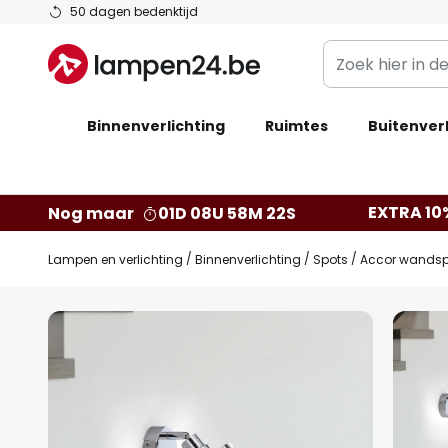
Ga
50 dagen bedenktijd
naar
Zoek
de
hier
inhoud
in
Binnenverlichting
Ruimtes
de
Buitenverl
webwinkel
EXTRA 10
Nog maar
01D 08U 58M 21S
Lampen en verlichting
Binnenverlichting
Spots
Accor wandsp
Ga
naar
het
einde
van
de