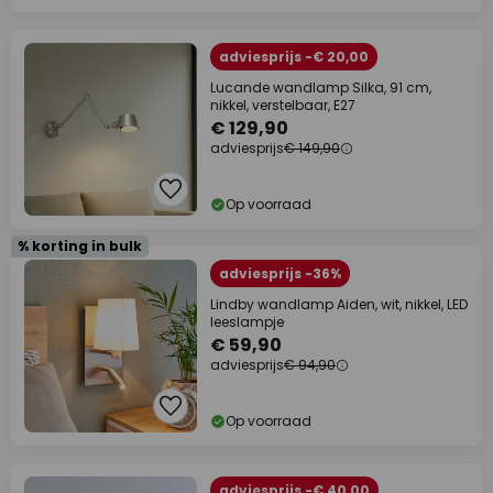
adviesprijs -€ 20,00
Lucande wandlamp Silka, 91 cm,
nikkel, verstelbaar, E27
€ 129,90
adviesprijs
€ 149,90
Op voorraad
% korting in bulk
adviesprijs -36%
Lindby wandlamp Aiden, wit, nikkel, LED
leeslampje
€ 59,90
adviesprijs
€ 94,90
Op voorraad
adviesprijs -€ 40,00