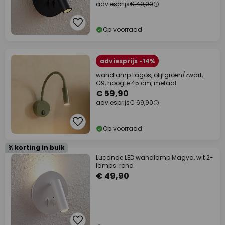
adviesprijs
€ 49,90
Op voorraad
adviesprijs -14%
wandlamp Lagos, olijfgroen/zwart,
G9, hoogte 45 cm, metaal
€ 59,90
adviesprijs
€ 69,90
Op voorraad
% korting in bulk
Lucande LED wandlamp Magya, wit 2-
lamps. rond
€ 49,90