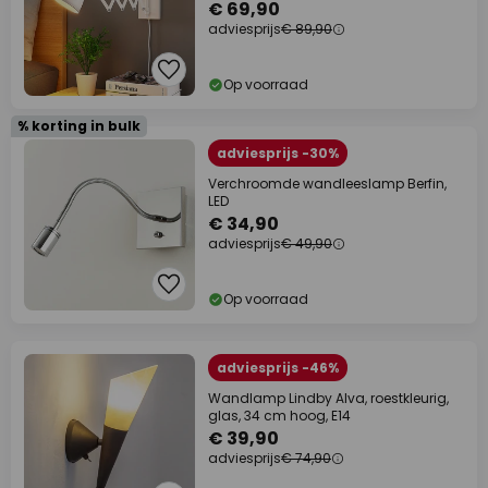
€ 69,90
adviesprijs
€ 89,90
Op voorraad
% korting in bulk
adviesprijs -30%
Verchroomde wandleeslamp Berfin,
LED
€ 34,90
adviesprijs
€ 49,90
Op voorraad
adviesprijs -46%
Wandlamp Lindby Alva, roestkleurig,
glas, 34 cm hoog, E14
€ 39,90
adviesprijs
€ 74,90