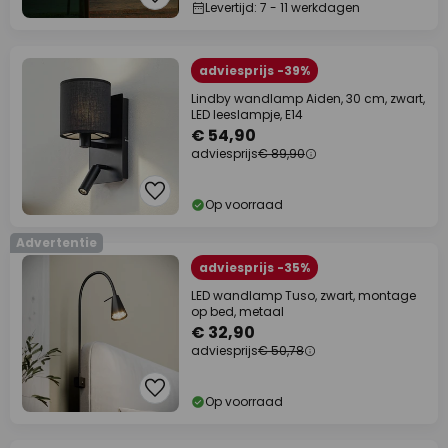
Levertijd: 7 - 11 werkdagen
adviesprijs -39%
Lindby wandlamp Aiden, 30 cm, zwart,
LED leeslampje, E14
€ 54,90
adviesprijs
€ 89,90
Op voorraad
Advertentie
adviesprijs -35%
LED wandlamp Tuso, zwart, montage
op bed, metaal
€ 32,90
adviesprijs
€ 50,78
Op voorraad