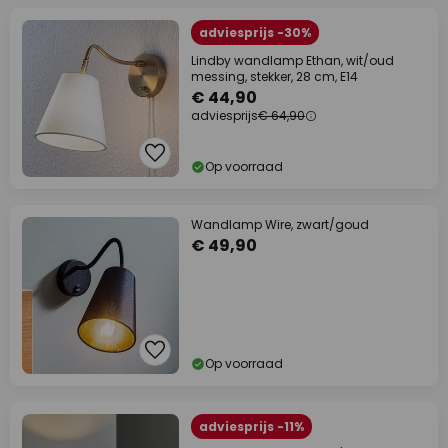
adviesprijs -30%
Lindby wandlamp Ethan, wit/oud
messing, stekker, 28 cm, E14
€ 44,90
adviesprijs
€ 64,90
Op voorraad
Wandlamp Wire, zwart/goud
€ 49,90
Op voorraad
adviesprijs -11%