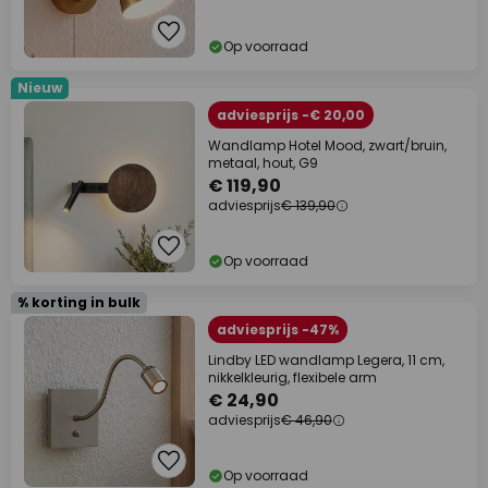
Op voorraad
Nieuw
adviesprijs -€ 20,00
Wandlamp Hotel Mood, zwart/bruin,
metaal, hout, G9
€ 119,90
adviesprijs
€ 139,90
Op voorraad
% korting in bulk
adviesprijs -47%
Lindby LED wandlamp Legera, 11 cm,
nikkelkleurig, flexibele arm
€ 24,90
adviesprijs
€ 46,90
Op voorraad