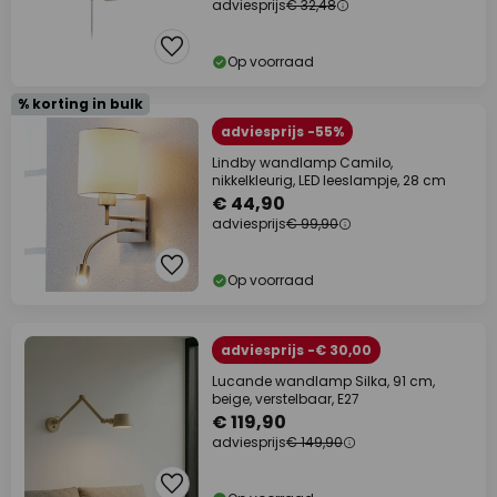
adviesprijs
€ 32,48
Op voorraad
% korting in bulk
adviesprijs -55%
Lindby wandlamp Camilo,
nikkelkleurig, LED leeslampje, 28 cm
€ 44,90
adviesprijs
€ 99,90
Op voorraad
adviesprijs -€ 30,00
Lucande wandlamp Silka, 91 cm,
beige, verstelbaar, E27
€ 119,90
adviesprijs
€ 149,90