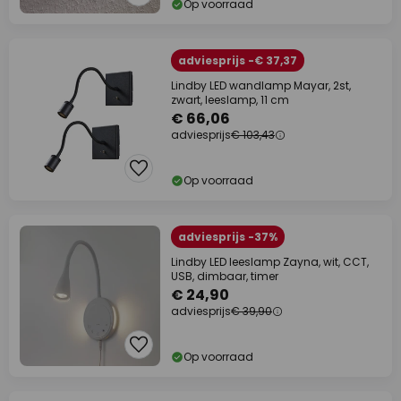
Op voorraad
adviesprijs -€ 37,37
Lindby LED wandlamp Mayar, 2st,
zwart, leeslamp, 11 cm
€ 66,06
adviesprijs
€ 103,43
Op voorraad
adviesprijs -37%
Lindby LED leeslamp Zayna, wit, CCT,
USB, dimbaar, timer
€ 24,90
adviesprijs
€ 39,90
Op voorraad