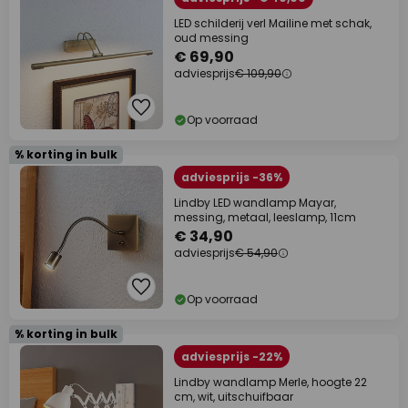
LED schilderij verl Mailine met schak,
oud messing
€ 69,90
adviesprijs
€ 109,90
Op voorraad
% korting in bulk
adviesprijs -36%
Lindby LED wandlamp Mayar,
messing, metaal, leeslamp, 11cm
€ 34,90
adviesprijs
€ 54,90
Op voorraad
% korting in bulk
adviesprijs -22%
Lindby wandlamp Merle, hoogte 22
cm, wit, uitschuifbaar