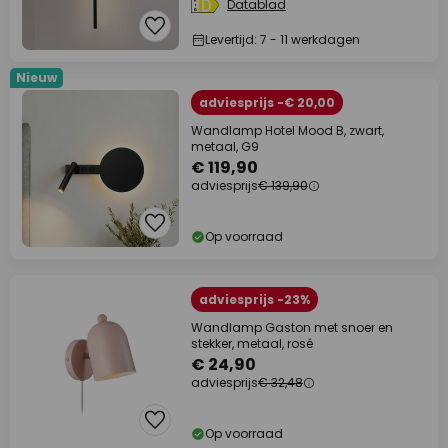
Datablad
Levertijd: 7 - 11 werkdagen
Nieuw
adviesprijs -€ 20,00
Wandlamp Hotel Mood B, zwart,
metaal, G9
€ 119,90
adviesprijs
€ 139,90
Op voorraad
adviesprijs -23%
Wandlamp Gaston met snoer en
stekker, metaal, rosé
€ 24,90
adviesprijs
€ 32,48
Op voorraad