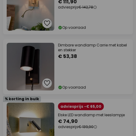
€ 111,90
adviesprijs
€ 142,78
Op voorraad
Dimbare wandlamp Carrie met kabel
en stekker
€ 53,38
Op voorraad
% korting in bulk
adviesprijs -€ 65,00
Elske LED wandlamp met leeslampje
€ 74,90
adviesprijs
€ 139,90