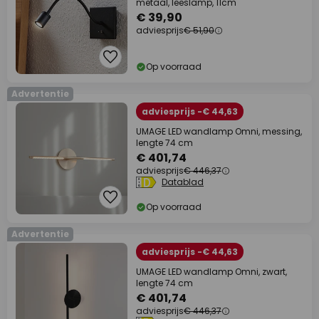
metaal, leeslamp, 11cm
€ 39,90
adviesprijs
€ 51,90
Op voorraad
Advertentie
adviesprijs -€ 44,63
UMAGE LED wandlamp Omni, messing,
lengte 74 cm
€ 401,74
adviesprijs
€ 446,37
Datablad
Op voorraad
Advertentie
adviesprijs -€ 44,63
UMAGE LED wandlamp Omni, zwart,
lengte 74 cm
€ 401,74
adviesprijs
€ 446,37