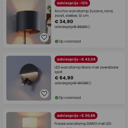
adviesprijs -12%
Arcchio wandlamp Zuzana, rond,
zwart, stekker, 13 cm
€ 34,90
adviesprijs
€ 39,90
Op voorraad
adviesprijs -€ 43,09
LED wandlamp Mario met zwenkbare
spot
€ 64,90
adviesprijs
€ 107,99
Op voorraad
adviesprijs -€ 30,88
Fraaie wandlamp DARIO met LED