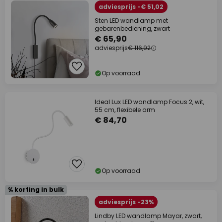
adviesprijs -€ 51,02
Sten LED wandlamp met
gebarenbediening, zwart
€ 65,90
adviesprijs
€ 116,92
Op voorraad
Ideal Lux LED wandlamp Focus 2, wit,
55 cm, flexibele arm
€ 84,70
Op voorraad
% korting in bulk
adviesprijs -23%
Lindby LED wandlamp Mayar, zwart,