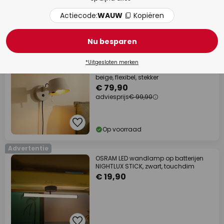
Actiecode:
WAUW
Kopiëren
Op voorraad
Nu besparen
adviesprijs -20%
*Uitgesloten merken
Lucande wandlamp Silka, 14 cm,
beige, flexibel, stekker
€ 79,90
adviesprijs
€ 99,90
Op voorraad
Advertentie
OSRAM LED wandlamp op batterijen
NIGHTLUX STICK, zwart, touchdim
€ 19,90