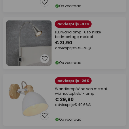
Op voorraad
adviesprijs -37%
LED wandlamp Tuso, nikkel,
bedmontage, metaal
€ 31,90
adviesprijs
€ 50,78
Op voorraad
adviesprijs -26%
Wandlamp Wiho van metaal,
wit/houtoptiek, 1-lamp
€ 29,90
adviesprijs
€ 40,66
Op voorraad