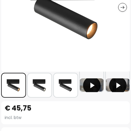
Ga
€ 45,75
naar
het
incl. btw
begin