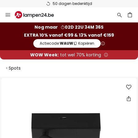
50 dagen bedenktijd
Ga
naar
de
ken
Nog maar
02D 22U 34M 35S
inhoud
EXTRA 10% vanaf €99 & 13% vanaf €159
Actiecode:
WAUW
Kopiëren
WOW Week:
tot wel 70% korting
Spots
Ga
naar
het
einde
van
de
afbeeldingen-
gallerij