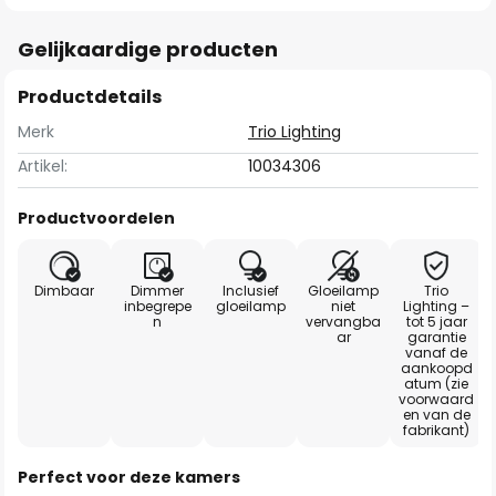
Gelijkaardige producten
Productdetails
Merk
Trio Lighting
Artikel:
10034306
Productvoordelen
Dimbaar
Dimmer
Inclusief
Gloeilamp
Trio
inbegrepe
gloeilamp
niet
Lighting –
n
vervangba
tot 5 jaar
ar
garantie
vanaf de
aankoopd
atum (zie
voorwaard
en van de
fabrikant)
Perfect voor deze kamers