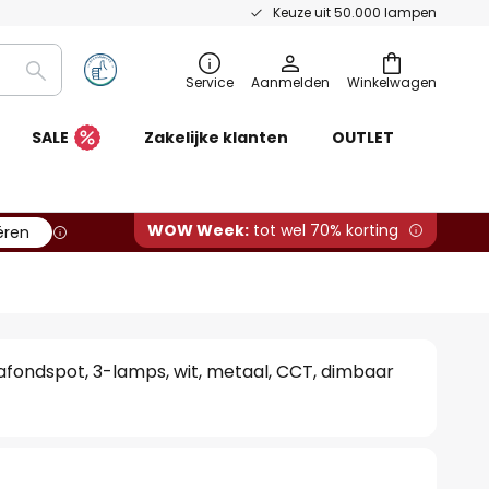
Keuze uit 50.000 lampen
Zoeken
Service
Aanmelden
Winkelwagen
SALE
Zakelijke klanten
OUTLET
WOW Week:
tot wel 70% korting
ëren
fondspot, 3-lamps, wit, metaal, CCT, dimbaar