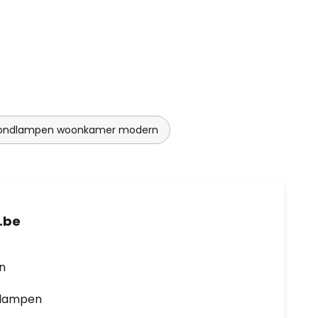
fondlampen woonkamer modern
.be
en
0 lampen