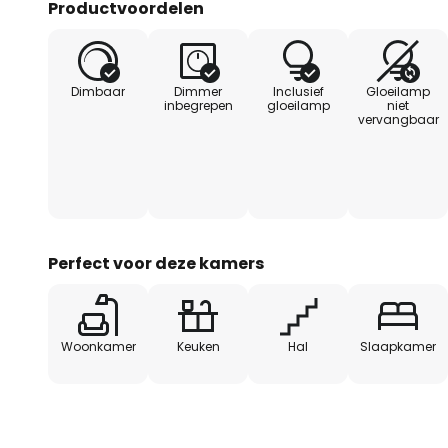
Productvoordelen
bestaande lichtschakelaar zond
moet worden geïnstalleerd. Doo
keren in te drukken, kan het li
Dimbaar
Dimmer
Inclusief
Gloeilamp
drie helderheidsniveaus (100 %, 50 
inbegrepen
gloeilamp
niet
vervangbaar
Perfect voor deze kamers
Woonkamer
Keuken
Hal
Slaapkamer