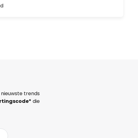
jd
 nieuwste trends
rtingscode*
die