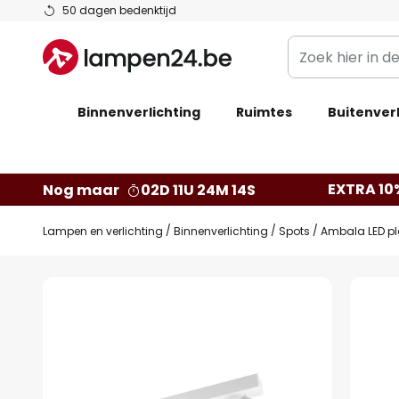
Ga
50 dagen bedenktijd
naar
Zoek
de
hier
inhoud
in
Binnenverlichting
Ruimtes
de
Buitenverl
webwinkel
EXTRA 10
Nog maar
02D 11U 24M 14S
Lampen en verlichting
Binnenverlichting
Spots
Ambala LED pl
Ga
naar
het
einde
van
de