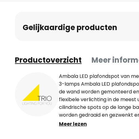
naar
het
begin
Gelijkaardige producten
van
de
afbeeldingen-
gallerij
Productoverzicht
Meer inform
Ambala LED plafondspot van met
3-lamps Ambala LED plafondspot
de wand worden gemonteerd en 
flexibele verlichting in de meest
cilindrische spots op de lange b
worden gedraaid en gezwenkt en d
stappen worden geschakeld met 
Meer lezen
baldakijn (warmwit licht met 2.30
licht met 4.000 K). Het licht ka