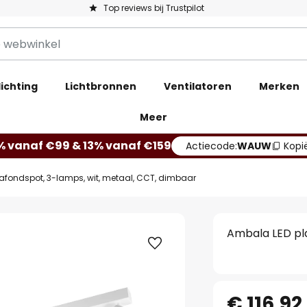
Top reviews bij Trustpilot
ichting
Lichtbronnen
Ventilatoren
Merken
Meer
% vanaf €99 & 13% vanaf €159
Actiecode:
WAUW
Kopi
afondspot, 3-lamps, wit, metaal, CCT, dimbaar
Ambala LED pla
€ 116,92