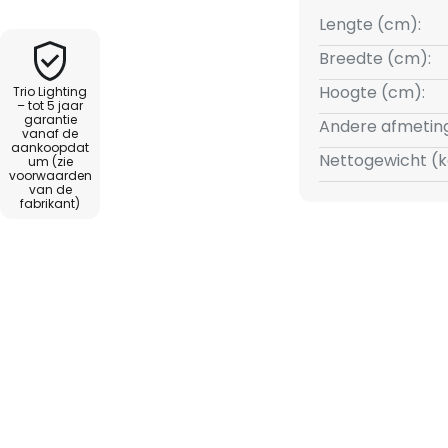
er dat er een externe dimmer
Lengte (cm):
r de schakelaar meerdere
Breedte (cm):
cht worden omgeschakeld naar
Hoogte (cm):
Trio Lighting
%, 25 %, uit).
– tot 5 jaar
garantie
Andere afmetin
vanaf de
aankoopdat
Nettogewicht (k
um (zie
voorwaarden
van de
fabrikant)