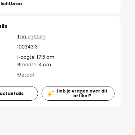
lichtbron
ils
Trio Lighting
10034313
Hoogte: 17.5 cm
Breedte: 4 cm
Metaal
Heb je vragen over dit
ductdetails
artikel?