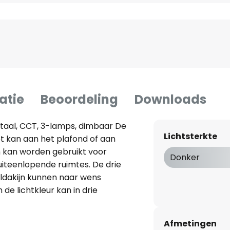
atie
Beoordeling
Downloads
aal, CCT, 3-lamps, dimbaar De
Lichtsterkte
 kan aan het plafond of aan
kan worden gebruikt voor
Donker
 uiteenlopende ruimtes. De drie
aldakijn kunnen naar wens
e lichtkleur kan in drie
een kleine schakelaar op de
0 K of 3.000 K en universeel wit
Afmetingen
n ook worden gedimd via de