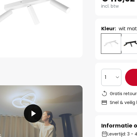
incl. btw
Kleur:
wit ma
1
Gratis retou
Snel & veilig
Informatie o
Levertijd: 3 -