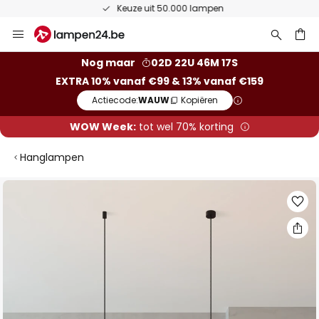
Keuze uit 50.000 lampen
Ga
naar
de
ken
Nog maar
02D 22U 46M 16S
inhoud
EXTRA 10% vanaf €99 & 13% vanaf €159
Actiecode:
WAUW
Kopiëren
WOW Week:
tot wel 70% korting
Hanglampen
Ga
naar
het
einde
van
de
afbeeldingen-
gallerij