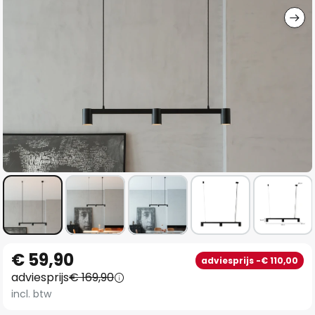
Ga
€ 59,90
adviesprijs -€ 110,00
naar
adviesprijs
€ 169,90
het
incl. btw
begin