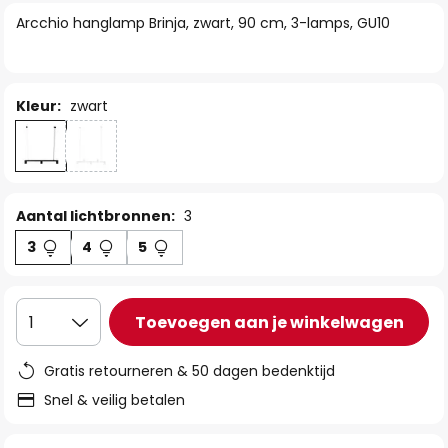
van
Arcchio hanglamp Brinja, zwart, 90 cm, 3-lamps, GU10
de
afbeeldingen-
gallerij
Kleur:
zwart
Aantal lichtbronnen:
3
3
4
5
Toevoegen aan je winkelwagen
1
Gratis retourneren & 50 dagen bedenktijd
Snel & veilig betalen