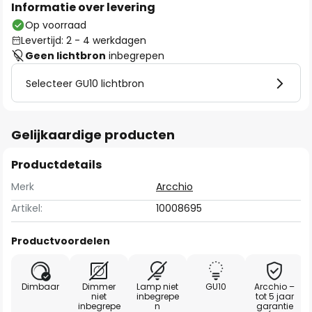
Informatie over levering
Op voorraad
Levertijd: 2 - 4 werkdagen
Geen lichtbron
inbegrepen
Selecteer GU10 lichtbron
Gelijkaardige producten
Productdetails
Merk
Arcchio
Artikel:
10008695
Productvoordelen
Dimbaar
Dimmer
Lamp niet
GU10
Arcchio –
niet
inbegrepe
tot 5 jaar
inbegrepe
n
garantie