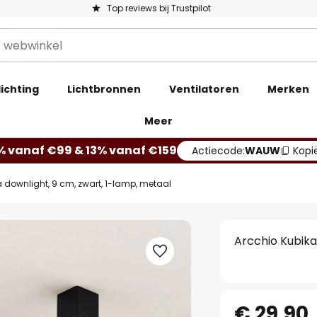
Top reviews bij Trustpilot
ichting
Lichtbronnen
Ventilatoren
Merken
Meer
% vanaf €99 & 13% vanaf €159
Actiecode:
WAUW
Kopi
 downlight, 9 cm, zwart, 1-lamp, metaal
Arcchio Kubika
€ 29,90