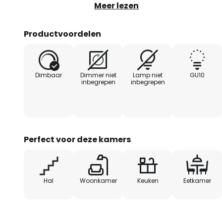
gecombineerd met andere lampen 
Meer lezen
nog meer opvalt. Vooral modern
bedrijfsruimten kunnen profiteren
Productvoordelen
Dimbaar
Dimmer niet
Lamp niet
GU10
inbegrepen
inbegrepen
Perfect voor deze kamers
Hal
Woonkamer
Keuken
Eetkamer