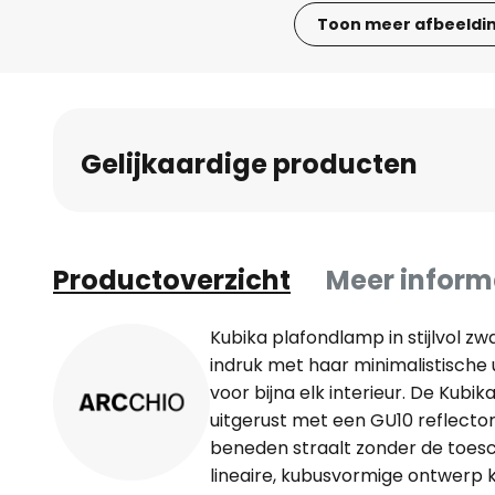
Toon meer afbeeldi
Ga
naar
het
begin
Gelijkaardige producten
van
de
afbeeldingen-
gallerij
Productoverzicht
Meer inform
Kubika plafondlamp in stijlvol z
indruk met haar minimalistische u
voor bijna elk interieur. De Kub
uitgerust met een GU10 reflectorl
beneden straalt zonder de toesc
lineaire, kubusvormige ontwerp 