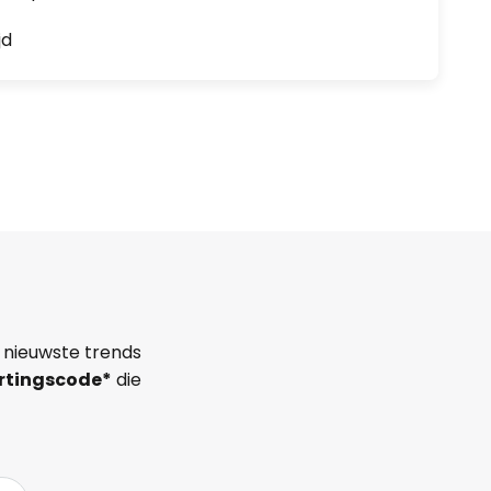
jd
 nieuwste trends
rtingscode*
die