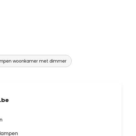
ampen woonkamer met dimmer
.be
en
0 lampen