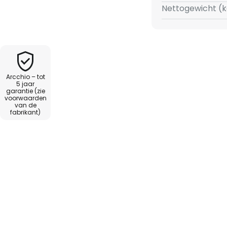
uit deze serie, waardoor hij
Nettogewicht (k
e woonruimtes of
 van zijn elegante uitstraling.
Arcchio – tot
5 jaar
garantie (zie
voorwaarden
van de
fabrikant)