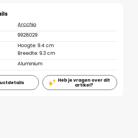
ils
Arcchio
9928029
Hoogte: 9.4 cm
Breedte: 9.3 cm
Aluminium
Heb je vragen over dit
ductdetails
artikel?