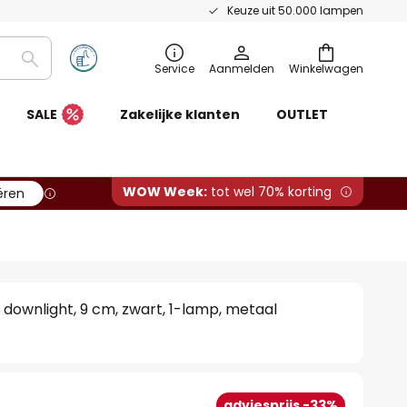
Keuze uit 50.000 lampen
Zoeken
Service
Aanmelden
Winkelwagen
SALE
Zakelijke klanten
OUTLET
WOW Week:
tot wel 70% korting
ëren
 downlight, 9 cm, zwart, 1-lamp, metaal
adviesprijs -33%