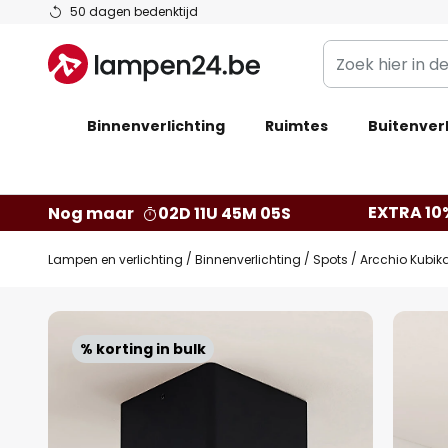
Ga
50 dagen bedenktijd
naar
Zoek
de
hier
inhoud
in
Binnenverlichting
Ruimtes
de
Buitenverl
webwinkel
EXTRA 10
Nog maar
02D 11U 45M 04S
Lampen en verlichting
Binnenverlichting
Spots
Arcchio Kubika
Ga
naar
% korting in bulk
het
einde
van
de