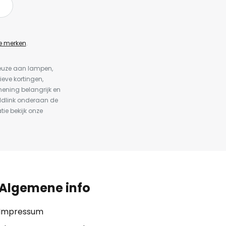
e merken
.
keuze aan lampen,
ieve kortingen,
ening belangrijk en
ldlink onderaan de
tie bekijk onze
Algemene info
Impressum