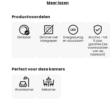
sfeerverlichting. Het zwarte opp
Meer lezen
modern uit en straalt een koele 
Albiona maakt ook indruk door d
Productvoordelen
een zeer stijlvolle lichtbron voo
eetruimtes.
Dimbaar
Dimmer niet
Energiezuinig
Arcchio – tot
inbegrepen
en duurzaam
5 jaar
garantie (zie
voorwaarden
van de
fabrikant)
Perfect voor deze kamers
Woonkamer
Eetkamer