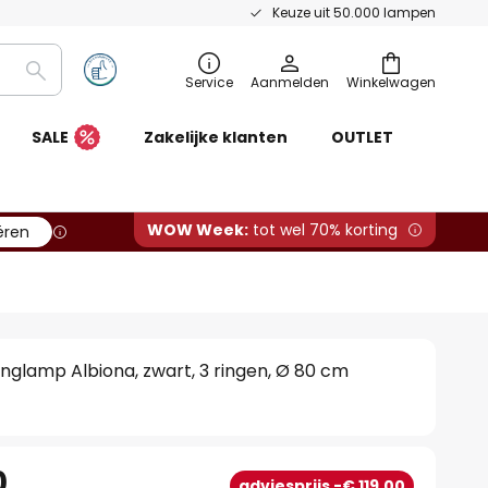
Keuze uit 50.000 lampen
Zoeken
Service
Aanmelden
Winkelwagen
SALE
Zakelijke klanten
OUTLET
WOW Week:
tot wel 70% korting
ëren
nglamp Albiona, zwart, 3 ringen, Ø 80 cm
0
adviesprijs -€ 119,00