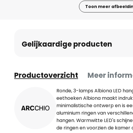
Toon meer afbeeldi
Ga
naar
het
begin
Gelijkaardige producten
van
de
afbeeldingen-
gallerij
Productoverzicht
Meer inform
Ronde, 3-lamps Albiona LED ha
eethoeken Albiona maakt indruk
minimalistische ontwerp en is e
aluminium ringen van verschillen
hangen. Warmwitte LED's schijn
de ringen en voorzien de kamer 