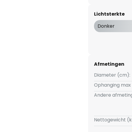
ervlak ziet er opvallend en
elegantie uit. De LED hanglamp
Lichtsterkte
e hoogwaardige afwerking en is
r eigentijdse woon- en
Donker
Afmetingen
Diameter (cm):
Ophanging max 
Andere afmetin
Nettogewicht (k