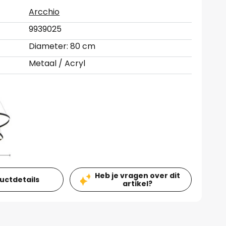
Arcchio
9939025
Diameter: 80 cm
Metaal / Acryl
Heb je vragen over dit
ductdetails
artikel?