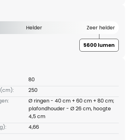
Helder
Zeer helder
5600 lumen
80
(cm):
250
gen:
Ø ringen - 40 cm + 60 cm + 80 cm;
plafondhouder - Ø 26 cm, hoogte
4,5 cm
g):
4,66