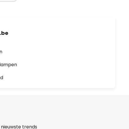
.be
en
0 lampen
jd
 nieuwste trends