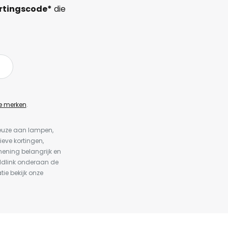
rtingscode*
die
e merken
.
keuze aan lampen,
ieve kortingen,
ening belangrijk en
ldlink onderaan de
tie bekijk onze