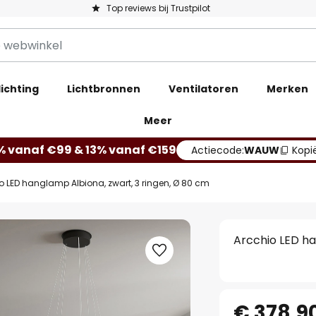
Top reviews bij Trustpilot
ichting
Lichtbronnen
Ventilatoren
Merken
Meer
% vanaf €99 & 13% vanaf €159
Actiecode:
WAUW
Kopi
o LED hanglamp Albiona, zwart, 3 ringen, Ø 80 cm
Arcchio LED ha
€ 378,9