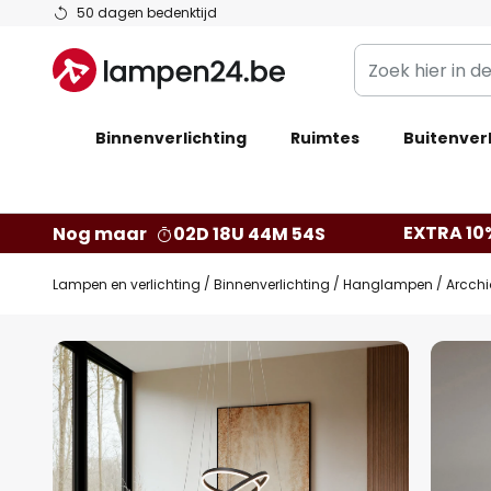
Ga
50 dagen bedenktijd
naar
Zoek
de
hier
inhoud
in
Binnenverlichting
Ruimtes
de
Buitenverl
webwinkel
EXTRA 10
Nog maar
02D 18U 44M 53S
Lampen en verlichting
Binnenverlichting
Hanglampen
Arcchi
Ga
naar
het
einde
van
de