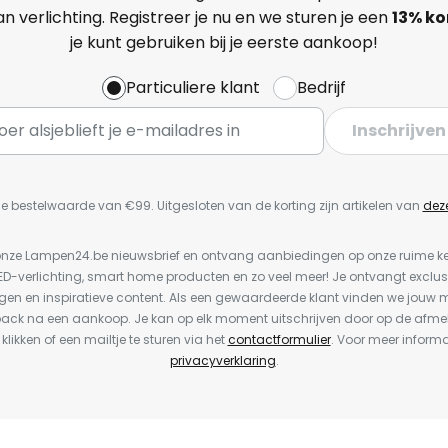
n verlichting. Registreer je nu en we sturen je een
13%
ko
je kunt gebruiken bij je eerste aankoop!
Particuliere klant
Bedrijf
Inschrijven
e bestelwaarde van €99. Uitgesloten van de korting zijn artikelen van
dez
or onze Lampen24.be nieuwsbrief en ontvang aanbiedingen op onze ruime 
LED-verlichting, smart home producten en zo veel meer! Je ontvangt exclus
en en inspiratieve content. Als een gewaardeerde klant vinden we jouw m
back na een aankoop. Je kan op elk moment uitschrijven door op de afme
 klikken of een mailtje te sturen via het
contactformulier
. Voor meer informa
privacyverklaring
.