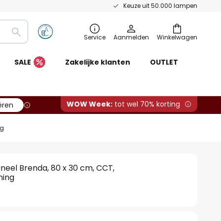
Keuze uit 50.000 lampen
Zoeken
Service
Aanmelden
Winkelwagen
SALE
Zakelijke klanten
OUTLET
WOW Week:
tot wel 70% korting
ëren
ng
neel Brenda, 80 x 30 cm, CCT,
ning