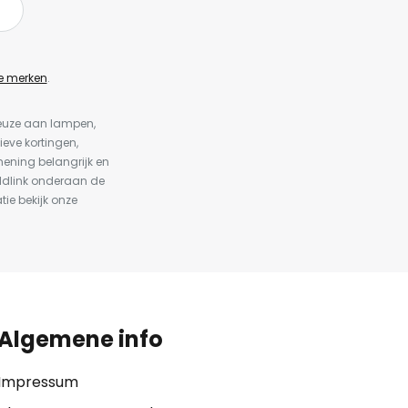
e merken
.
keuze aan lampen,
ieve kortingen,
ening belangrijk en
ldlink onderaan de
tie bekijk onze
Algemene info
Impressum