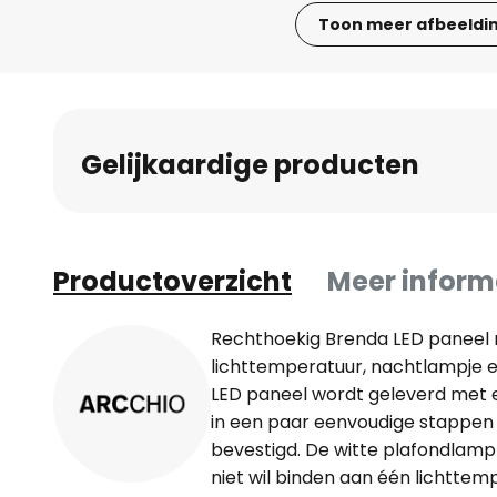
Toon meer afbeeldi
Ga
naar
het
begin
Gelijkaardige producten
van
de
afbeeldingen-
gallerij
Productoverzicht
Meer inform
Rechthoekig Brenda LED paneel 
lichttemperatuur, nachtlampje 
LED paneel wordt geleverd met 
in een paar eenvoudige stappen
bevestigd. De witte plafondlamp i
niet wil binden aan één lichttemp