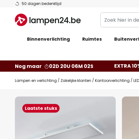
Ga
50 dagen bedenktijd
naar
Zoek
de
hier
inhoud
in
Binnenverlichting
Ruimtes
de
Buitenverl
webwinkel
EXTRA 10
Nog maar
02D 20U 06M 01S
Lampen en verlichting
Zakelijke klanten
Kantoorverlichting
LE
Ga
naar
Laatste stuks
het
einde
van
de