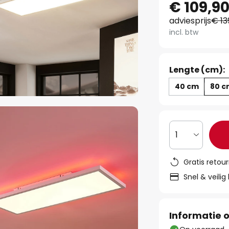
€ 109,9
adviesprijs
€ 13
incl. btw
Lengte (cm):
40 cm
80 
1
Gratis retou
Snel & veilig
Informatie o