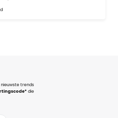
jd
 nieuwste trends
rtingscode*
die