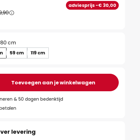
0
adviesprijs -€ 30,00
9,90
80 cm
cm
59 cm
119 cm
Toevoegen aan je winkelwagen
rneren & 50 dagen bedenktijd
 betalen
ver levering