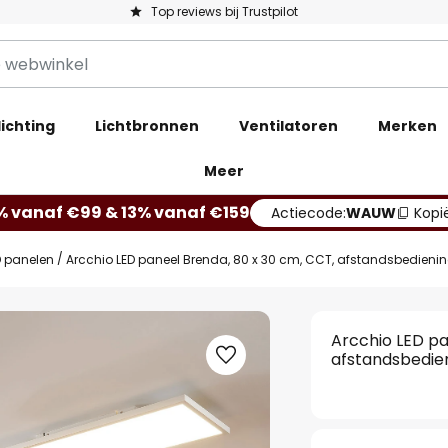
Top reviews bij Trustpilot
ichting
Lichtbronnen
Ventilatoren
Merken
Meer
% vanaf €99 & 13% vanaf €159
Actiecode:
WAUW
Kopi
D panelen
Arcchio LED paneel Brenda, 80 x 30 cm, CCT, afstandsbedieni
Arcchio LED pa
afstandsbedie