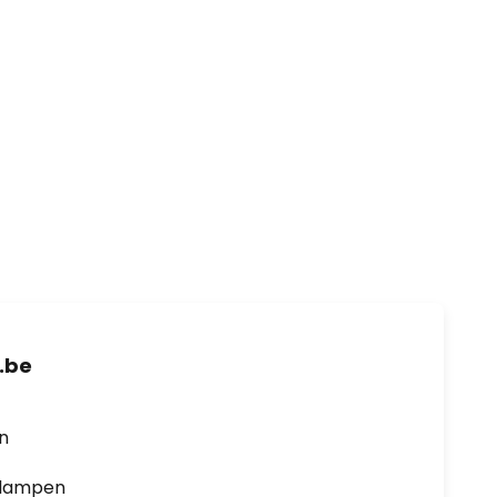
.be
en
0 lampen