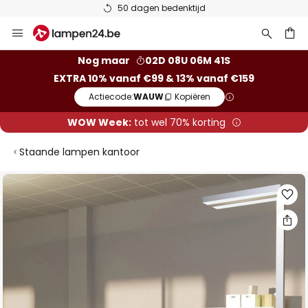
50 dagen bedenktijd
Ga
naar
de
ken
Nog maar
02D 08U 06M 40S
inhoud
EXTRA 10% vanaf €99 & 13% vanaf €159
Actiecode:
WAUW
Kopiëren
WOW Week:
tot wel 70% korting
Staande lampen kantoor
Ga
naar
het
einde
van
de
afbeeldingen-
gallerij