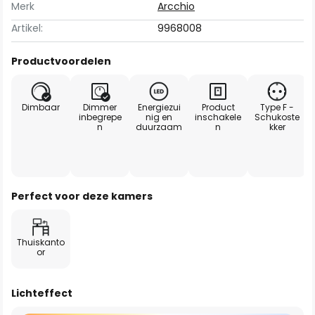
Merk
Arcchio
Artikel:
9968008
Productvoordelen
Dimbaar
Dimmer
Energiezui
Product
Type F -
inbegrepe
nig en
inschakele
Schukoste
n
duurzaam
n
kker
Perfect voor deze kamers
Thuiskanto
or
Lichteffect