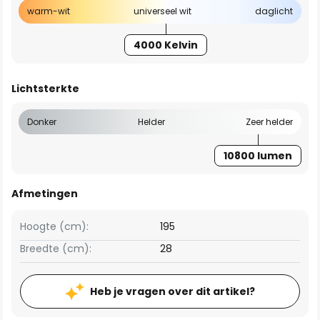
warm-wit
universeel wit
daglicht
4000 Kelvin
Lichtsterkte
Donker
Helder
Zeer helder
10800 lumen
Afmetingen
Hoogte (cm):
195
Breedte (cm):
28
Heb je vragen over dit artikel?