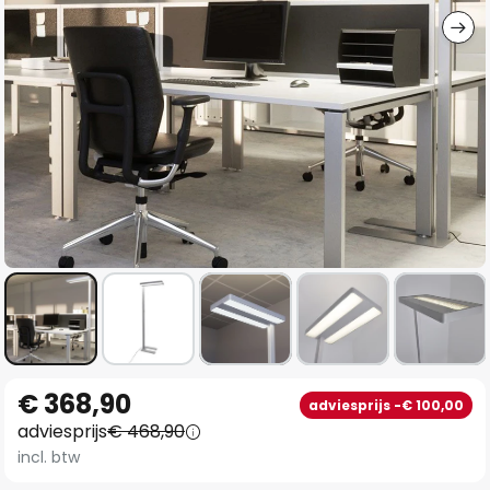
Ga
€ 368,90
adviesprijs -€ 100,00
naar
adviesprijs
€ 468,90
het
incl. btw
begin