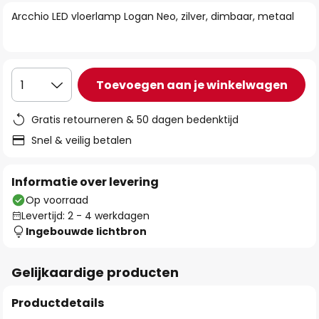
van
Arcchio LED vloerlamp Logan Neo, zilver, dimbaar, metaal
de
afbeeldingen-
gallerij
Toevoegen aan je winkelwagen
1
Gratis retourneren & 50 dagen bedenktijd
Snel & veilig betalen
Informatie over levering
Op voorraad
Levertijd: 2 - 4 werkdagen
Ingebouwde lichtbron
Gelijkaardige producten
Productdetails