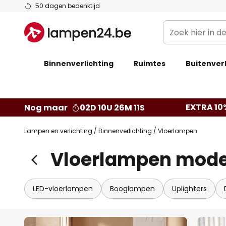
Ga
50 dagen bedenktijd
naar
Zoek
de
hier
inhoud
in
Binnenverlichting
Ruimtes
de
Buitenverl
webwinkel
EXTRA 10
Nog maar
02D 10U 26M 09S
Lampen en verlichting
Binnenverlichting
Vloerlampen
Vloerlampen mod
LED-vloerlampen
Booglampen
Uplighters