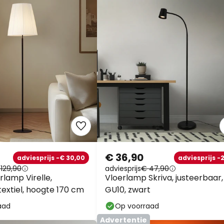
€ 36,90
adviesprijs -€ 30,00
adviesprijs -
129,90
adviesprijs
€ 47,90
rlamp Virelle,
Vloerlamp Skriva, justeerbaar,
textiel, hoogte 170 cm
GU10, zwart
aad
Op voorraad
Advertentie