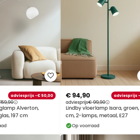
€ 94,90
adviesprijs -€ 50,00
adviesprijs 
159,90
adviesprijs
€ 99,90
glamp Alverton,
Lindby vloerlamp Isara, groen,
 glas, 197 cm
cm, 2-lamps, metaal, E27
aad
Op voorraad