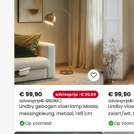
€ 99,90
€ 99,90
adviesprijs -€ 30,00
adviesprijs
€ 129,90
adviesprijs
€ 
Lindby gebogen vloerlamp Moisia,
Lindby vloe
messingkleurig, metaal, 148 cm
zwart/wit, 
Op voorraad
Op voorr