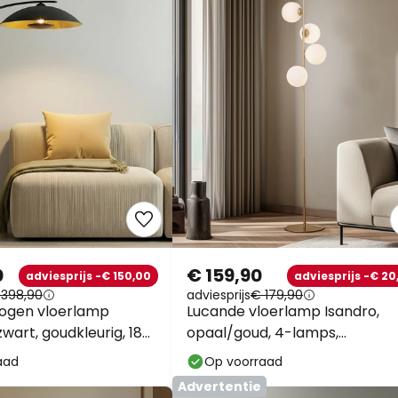
0
€ 159,90
adviesprijs -€ 150,00
adviesprijs -€ 20
 398,90
adviesprijs
€ 179,90
bogen vloerlamp
Lucande vloerlamp Isandro,
zwart, goudkleurig, 180
opaal/goud, 4-lamps,
glas/metaal
aad
Op voorraad
Advertentie