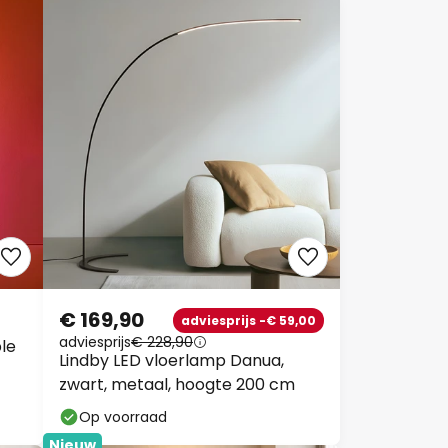
€ 169,90
adviesprijs -€ 59,00
adviesprijs
€ 228,90
le
Lindby LED vloerlamp Danua,
zwart, metaal, hoogte 200 cm
Op voorraad
Nieuw