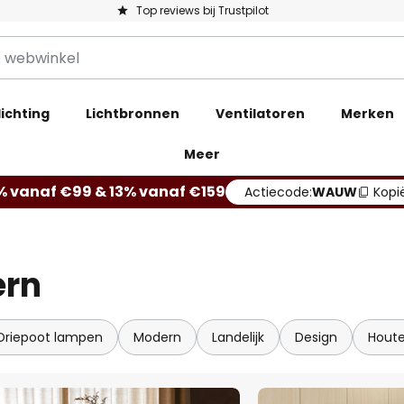
Top reviews bij Trustpilot
ichting
Lichtbronnen
Ventilatoren
Merken
Meer
% vanaf €99 & 13% vanaf €159
Actiecode:
WAUW
Kopi
ern
Driepoot lampen
Modern
Landelijk
Design
Hout