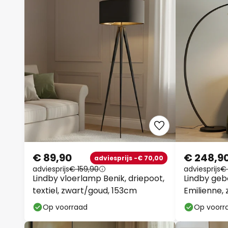
€ 89,90
€ 248,9
adviesprijs -€ 70,00
adviesprijs
€ 159,90
adviesprijs
€
Lindby vloerlamp Benik, driepoot,
Lindby ge
textiel, zwart/goud, 153cm
Emilienne, 
cm
Op voorraad
Op voorr