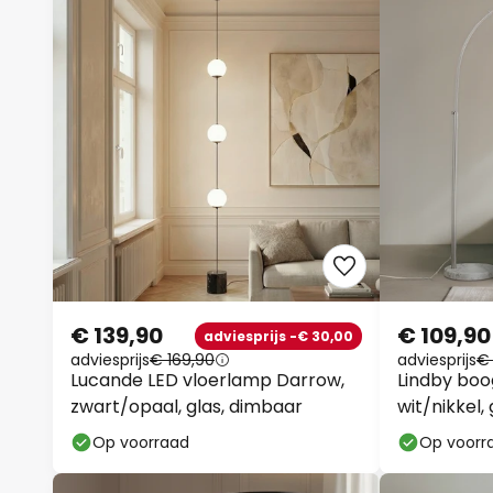
€ 139,90
€ 109,90
adviesprijs -€ 30,00
adviesprijs
€ 169,90
adviesprijs
€ 
Lucande LED vloerlamp Darrow,
Lindby boo
zwart/opaal, glas, dimbaar
wit/nikkel,
Op voorraad
Op voorr