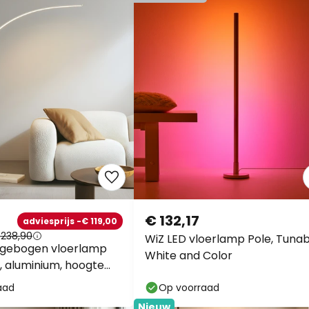
€ 132,17
adviesprijs -€ 119,00
 238,90
WiZ LED vloerlamp Pole, Tunab
 gebogen vloerlamp
White and Color
t, aluminium, hoogte
aad
Op voorraad
Nieuw