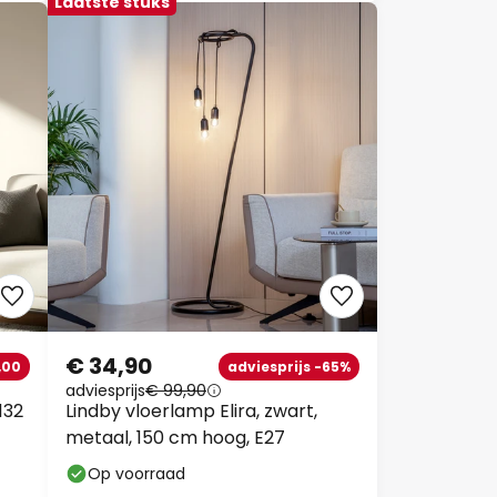
Laatste stuks
€ 34,90
,00
adviesprijs -65%
adviesprijs
€ 99,90
132
Lindby vloerlamp Elira, zwart,
metaal, 150 cm hoog, E27
Op voorraad