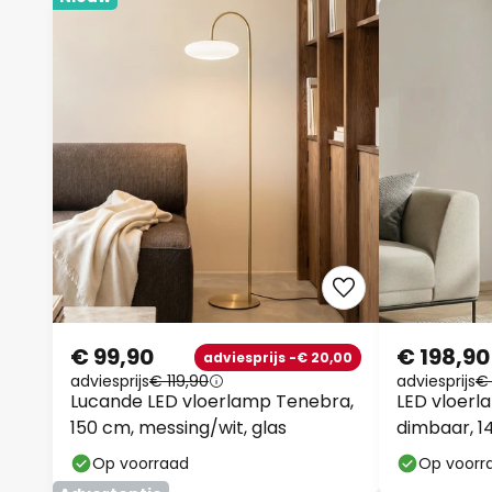
€ 99,90
€ 198,90
adviesprijs -€ 20,00
adviesprijs
€ 119,90
adviesprijs
€
Lucande LED vloerlamp Tenebra,
LED vloerla
150 cm, messing/wit, glas
dimbaar, 1
Op voorraad
Op voorr