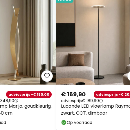
€ 169,90
adviesprijs -€ 150,00
adviesprijs -€ 20
 348,90
adviesprijs
€ 189,90
mp Marija, goudkleurig,
Lucande LED vloerlamp Raym
40 cm
zwart, CCT, dimbaar
aad
Op voorraad