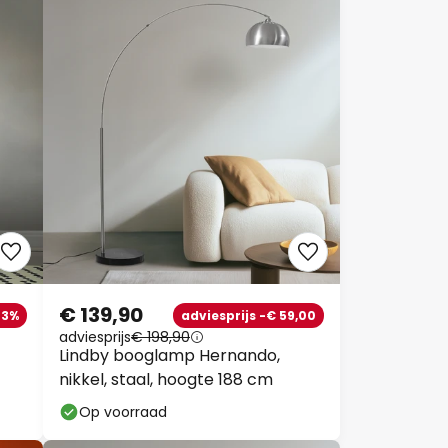
€ 139,90
23%
adviesprijs -€ 59,00
adviesprijs
€ 198,90
Lindby booglamp Hernando,
nikkel, staal, hoogte 188 cm
Op voorraad