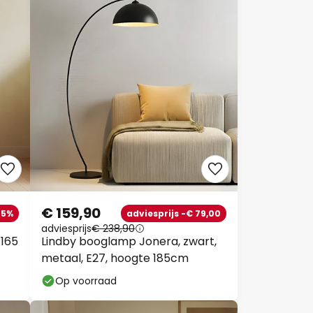
€ 159,90
-5%
adviesprijs -€ 79,00
adviesprijs
€ 238,90
 165
Lindby booglamp Jonera, zwart,
metaal, E27, hoogte 185cm
Op voorraad