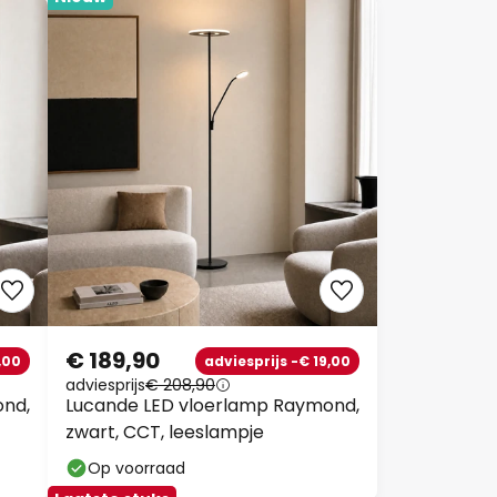
€ 189,90
,00
adviesprijs -€ 19,00
adviesprijs
€ 208,90
ond,
Lucande LED vloerlamp Raymond,
zwart, CCT, leeslampje
Op voorraad