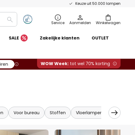
Keuze uit 50.000 lampen
Zoeken
Service
Aanmelden
Winkelwagen
SALE
Zakelijke klanten
OUTLET
WOW Week:
tot wel 70% korting
ëren
en
Voor bureau
Stoffen
Vloerlampen met leeslamp