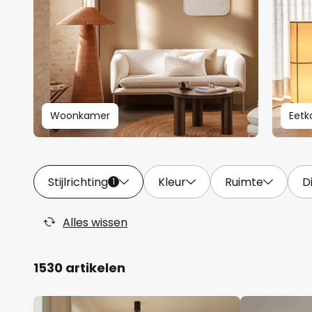
Woonkamer
Eet
Stijlrichting
Kleur
Ruimte
D
1
Alles wissen
1530 artikelen