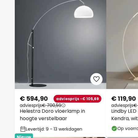
€ 594,90
€ 119,90
adviesprijs -€ 105,69
adviesprijs
€ 700,59
adviesprijs
€
Helestra Doro vloerlamp in
Lindby LED
hoogte verstelbaar
Kendra, wi
180cm
Op voorr
Levertijd: 9 - 13 werkdagen
Nieuw