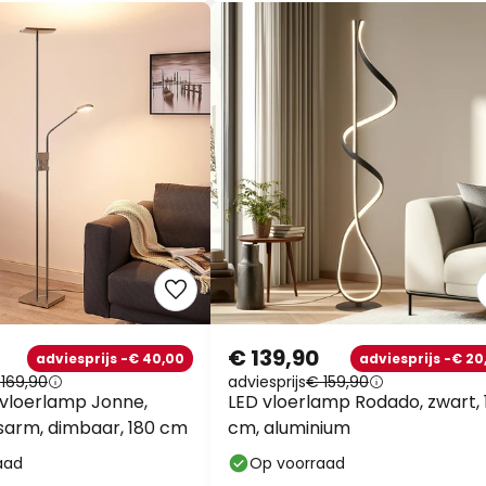
€ 139,90
adviesprijs -€ 40,00
adviesprijs -€ 20
169,90
adviesprijs
€ 159,90
 vloerlamp Jonne,
LED vloerlamp Rodado, zwart, 
esarm, dimbaar, 180 cm
cm, aluminium
aad
Op voorraad