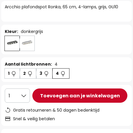
van
Arcchio plafondspot Ronka, 65 cm, 4-lamps, grijs, GU10
de
afbeeldingen-
gallerij
Kleur:
donkergrijs
Aantal lichtbronnen:
4
1
2
3
4
Toevoegen aan je winkelwagen
1
Gratis retourneren & 50 dagen bedenktijd
Snel & veilig betalen