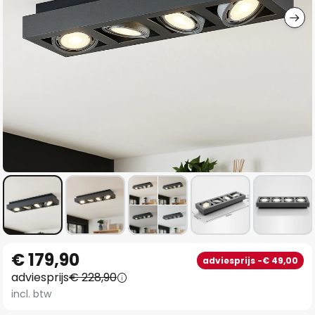
Ga
€ 179,90
adviesprijs -€ 49,00
naar
adviesprijs
€ 228,90
het
incl. btw
begin