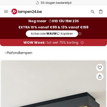
50 dagen bedenktijd
Ga
naar
de
ken
Nog maar
01D 13U 15M 22S
inhoud
EXTRA 10% vanaf €99 & 13% vanaf €159
Actiecode:
WAUW
Kopiëren
WOW Week:
tot wel 70% korting
Plafondlampen
Ga
naar
het
einde
van
de
afbeeldingen-
gallerij