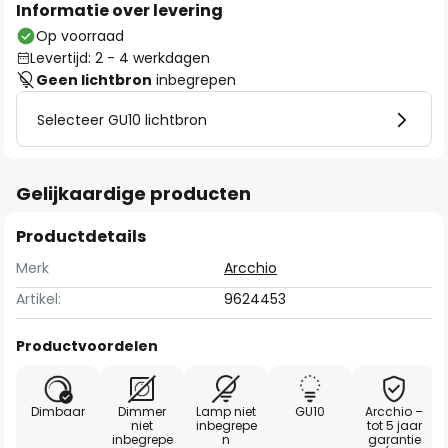
Informatie over levering
Op voorraad
Levertijd: 2 - 4 werkdagen
Geen lichtbron
inbegrepen
Selecteer GU10 lichtbron
Gelijkaardige producten
Productdetails
Merk
Arcchio
Artikel:
9624453
Productvoordelen
Dimbaar
Dimmer
Lamp niet
GU10
Arcchio –
niet
inbegrepe
tot 5 jaar
inbegrepe
n
garantie