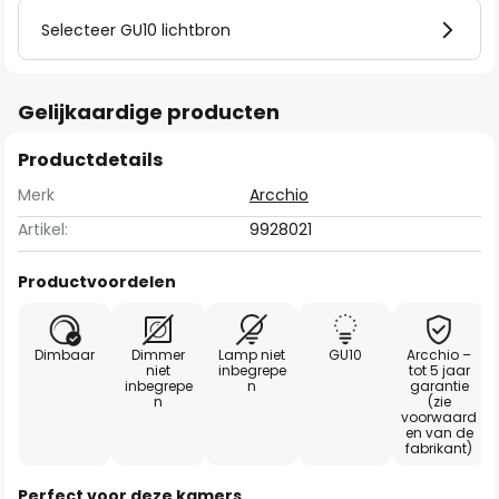
Selecteer GU10 lichtbron
Gelijkaardige producten
Productdetails
Merk
Arcchio
Artikel:
9928021
Productvoordelen
Dimbaar
Dimmer
Lamp niet
GU10
Arcchio –
niet
inbegrepe
tot 5 jaar
inbegrepe
n
garantie
n
(zie
voorwaard
en van de
fabrikant)
Perfect voor deze kamers