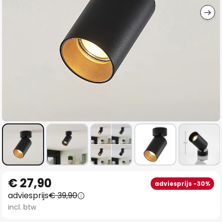
Ga
€ 27,90
adviesprijs -30%
naar
adviesprijs
€ 39,90
het
incl. btw
begin