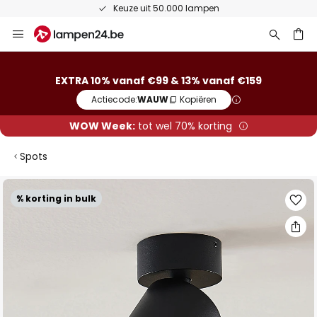
Keuze uit 50.000 lampen
Ga
naar
de
ken
inhoud
EXTRA 10% vanaf €99 & 13% vanaf €159
Actiecode:
WAUW
Kopiëren
WOW Week:
tot wel 70% korting
Spots
Ga
% korting in bulk
naar
het
einde
van
de
afbeeldingen-
gallerij