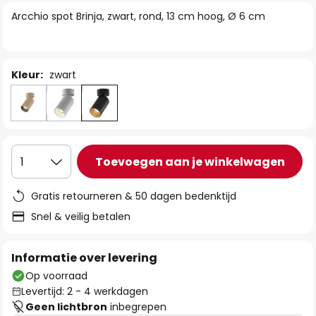
van
Arcchio spot Brinja, zwart, rond, 13 cm hoog, Ø 6 cm
de
afbeeldingen-
gallerij
Kleur:
zwart
Toevoegen aan je winkelwagen
1
Gratis retourneren & 50 dagen bedenktijd
Snel & veilig betalen
Informatie over levering
Op voorraad
Levertijd: 2 - 4 werkdagen
Geen lichtbron
inbegrepen