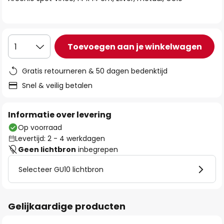
de
afbeeldingen-
gallerij
Toevoegen aan je winkelwagen
1
Gratis retourneren & 50 dagen bedenktijd
Snel & veilig betalen
Informatie over levering
Op voorraad
Levertijd: 2 - 4 werkdagen
Geen lichtbron
inbegrepen
Selecteer GU10 lichtbron
Gelijkaardige producten