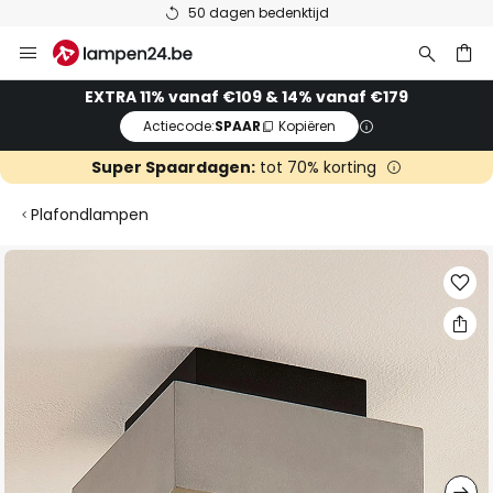
50 dagen bedenktijd
Ga
naar
de
ken
EXTRA 11% vanaf €109 & 14% vanaf €179
inhoud
Actiecode:
SPAAR
Kopiëren
Super Spaardagen:
tot 70% korting
Plafondlampen
Ga
naar
het
einde
van
de
afbeeldingen-
gallerij