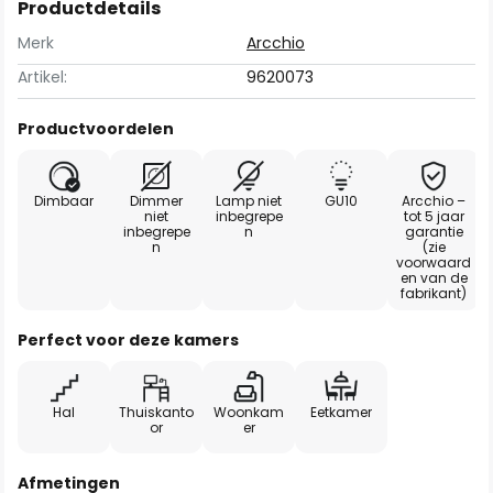
Productdetails
Merk
Arcchio
Artikel:
9620073
Productvoordelen
Dimbaar
Dimmer
Lamp niet
GU10
Arcchio –
niet
inbegrepe
tot 5 jaar
inbegrepe
n
garantie
n
(zie
voorwaard
en van de
fabrikant)
Perfect voor deze kamers
Hal
Thuiskanto
Woonkam
Eetkamer
or
er
Afmetingen