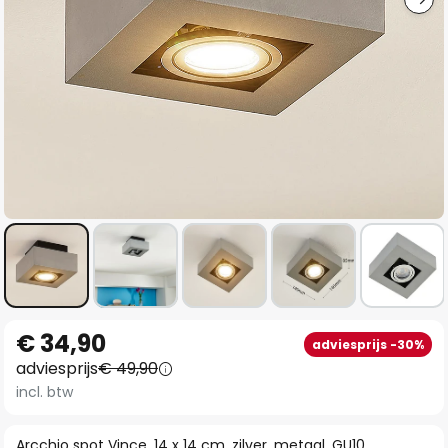
Ga
€ 34,90
adviesprijs -30%
naar
adviesprijs
€ 49,90
het
incl. btw
begin
van
Arcchio spot Vince, 14 x 14 cm, zilver, metaal, GU10