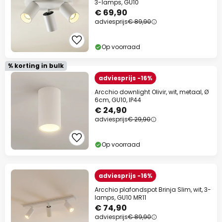
3-lamps, GU10
€ 69,90
adviesprijs
€ 89,90
Op voorraad
% korting in bulk
adviesprijs -16%
Arcchio downlight Olivir, wit, metaal, Ø
6cm, GU10, IP44
€ 24,90
adviesprijs
€ 29,90
Op voorraad
adviesprijs -16%
Arcchio plafondspot Brinja Slim, wit, 3-
lamps, GU10 MR11
€ 74,90
adviesprijs
€ 89,90