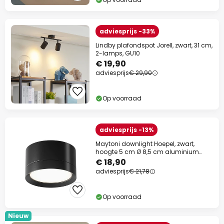
adviesprijs -33%
Lindby plafondspot Jorell, zwart, 31 cm,
2-lamps, GU10
€ 19,90
adviesprijs
€ 29,90
Op voorraad
adviesprijs -13%
Maytoni downlight Hoepel, zwart,
hoogte 5 cm Ø 8,5 cm aluminium
GX53
€ 18,90
adviesprijs
€ 21,78
Op voorraad
Nieuw