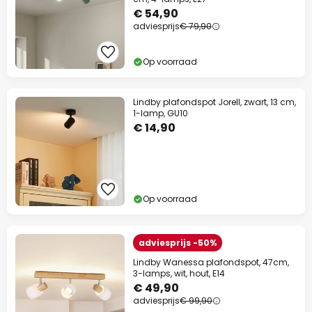
€ 54,90
adviesprijs
€ 79,90
Op voorraad
Lindby plafondspot Jorell, zwart, 13 cm,
1-lamp, GU10
€ 14,90
Op voorraad
adviesprijs -50%
Lindby Wanessa plafondspot, 47cm,
3-lamps, wit, hout, E14
€ 49,90
adviesprijs
€ 99,90