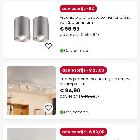
adviesprijs -5%
Arcchio plafondspot Jolina, rond, set
van 2, aluminium
€ 56,59
adviesprijs
€ 59,58
Op voorraad
adviesprijs -€ 25,00
Lindby plafondspot Joffrey, 116 cm, wit,
6-lamps, GU10
€ 94,90
adviesprijs
€ 119,90
Op voorraad
adviesprijs -€ 90,00