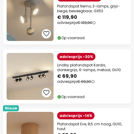
Plafondspot Nemo, 3-lamps, grijs-
beige, beweegbaar, GX53
€ 119,90
adviesprijs
€ 129,90
Op voorraad
adviesprijs -30%
Lindby plafondspot Kardis,
donkergrijs, 6-lamps, metaal, GU10
€ 69,90
adviesprijs
€ 99,90
Op voorraad
Nieuw
adviesprijs -14%
Plafondspot Eve, 8,5 cm hoog, GU10,
hout