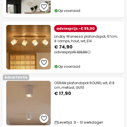
Op voorraad
adviesprijs -€ 55,00
Lindby Wanessa plafondspot, 67cm,
4-lamps, hout, wit, E14
€ 74,90
adviesprijs
€ 129,90
Op voorraad
Advertentie
OSRAM plafondspot ROUND, wit, Ø 8
cm, metaal, GU10
€ 17,90
Levertijd: 9 - 13 werkdagen