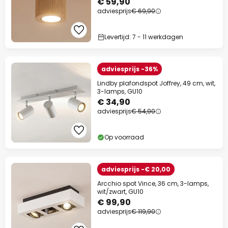
€ 59,90
adviesprijs
€ 69,90
Levertijd: 7 - 11 werkdagen
adviesprijs -36%
Lindby plafondspot Joffrey, 49 cm, wit,
3-lamps, GU10
€ 34,90
adviesprijs
€ 54,90
Op voorraad
adviesprijs -€ 20,00
Arcchio spot Vince, 36 cm, 3-lamps,
wit/zwart, GU10
€ 99,90
adviesprijs
€ 119,90