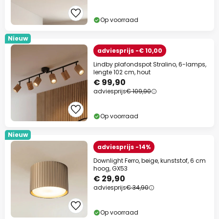
Op voorraad
Nieuw
adviesprijs -€ 10,00
Lindby plafondspot Stralino, 6-lamps,
lengte 102 cm, hout
€ 99,90
adviesprijs
€ 109,90
Op voorraad
Nieuw
adviesprijs -14%
Downlight Ferro, beige, kunststof, 6 cm
hoog, GX53
€ 29,90
adviesprijs
€ 34,90
Op voorraad