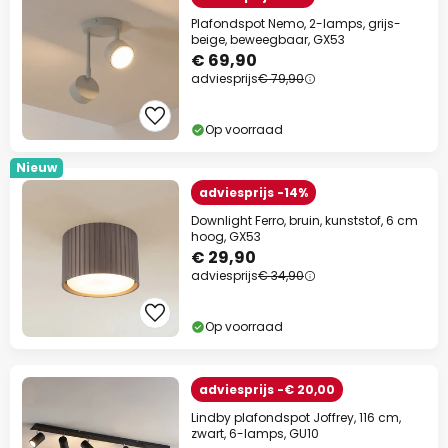
Plafondspot Nemo, 2-lamps, grijs-
beige, beweegbaar, GX53
€ 69,90
adviesprijs
€ 79,90
Op voorraad
Nieuw
adviesprijs -14%
Downlight Ferro, bruin, kunststof, 6 cm
hoog, GX53
€ 29,90
adviesprijs
€ 34,90
Op voorraad
adviesprijs -€ 20,00
Lindby plafondspot Joffrey, 116 cm,
zwart, 6-lamps, GU10