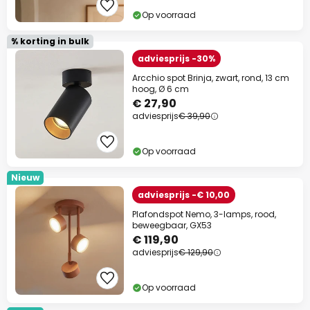
Op voorraad
% korting in bulk
adviesprijs -30%
Arcchio spot Brinja, zwart, rond, 13 cm
hoog, Ø 6 cm
€ 27,90
adviesprijs
€ 39,90
Op voorraad
Nieuw
adviesprijs -€ 10,00
Plafondspot Nemo, 3-lamps, rood,
beweegbaar, GX53
€ 119,90
adviesprijs
€ 129,90
Op voorraad