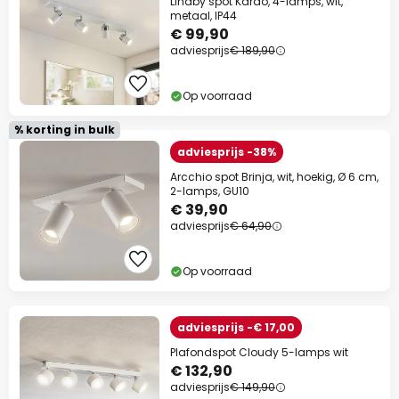
Lindby spot Kardo, 4-lamps, wit,
metaal, IP44
€ 99,90
adviesprijs
€ 189,90
Op voorraad
% korting in bulk
adviesprijs -38%
Arcchio spot Brinja, wit, hoekig, Ø 6 cm,
2-lamps, GU10
€ 39,90
adviesprijs
€ 64,90
Op voorraad
adviesprijs -€ 17,00
Plafondspot Cloudy 5-lamps wit
€ 132,90
adviesprijs
€ 149,90