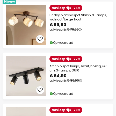
Nieuw
adviesprijs -25%
Lindby plafondspot Shiloh, 3-lamps,
walnoot/beige, hout
€ 59,90
adviesprijs
€ 79,90
Op voorraad
adviesprijs -27%
Arcchio spot Brinja, zwart, hoekig, Ø 6
cm, 3-lamps, GU10
€ 64,90
adviesprijs
€ 89,90
Op voorraad
adviesprijs -29%