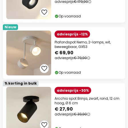
adviesprijs
€ 179,90
Op voorraad
Nieuw
adviesprijs -12%
Plafondspot Nemo, 2-lamps, wit,
beweegbaar, GX53
€ 69,90
adviesprijs
€ 79,90
Op voorraad
% korting in bulk
adviesprijs -30%
Arcchio spot Brinja, zwart, rond, 12 cm
hoog, Ø 6 cm
€ 27,90
adviesprijs
€ 39,90