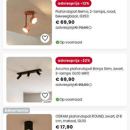
adviesprijs -12%
Plafondspot Nemo, 2-lamps, rood,
beweegbaar, GX53
€ 69,90
adviesprijs
€ 79,90
Op voorraad
adviesprijs -22%
Arcchio plafondspot Brinja Slim, zwart,
3-lamps GU10 MR11
€ 69,90
adviesprijs
€ 89,90
Op voorraad
Advertentie
OSRAM plafondspot ROUND, zwart, Ø 8
cm, metaal, GU10
€ 17,90