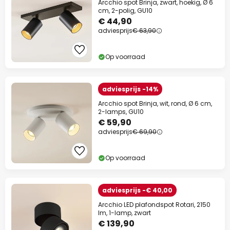
Arcchio spot Brinja, zwart, hoekig, Ø 6
cm, 2-polig, GU10
€ 44,90
adviesprijs
€ 63,90
Op voorraad
adviesprijs -14%
Arcchio spot Brinja, wit, rond, Ø 6 cm,
2-lamps, GU10
€ 59,90
adviesprijs
€ 69,90
Op voorraad
adviesprijs -€ 40,00
Arcchio LED plafondspot Rotari, 2150
lm, 1-lamp, zwart
€ 139,90