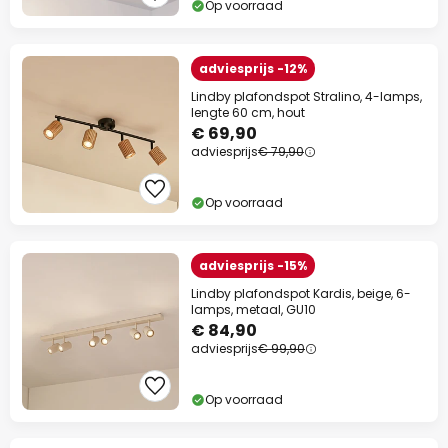
Op voorraad
Actiecode:
WAUW
Kopiëren
adviesprijs -12%
Nu besparen
Lindby plafondspot Stralino, 4-lamps,
lengte 60 cm, hout
*Uitgesloten merken
€ 69,90
adviesprijs
€ 79,90
Op voorraad
adviesprijs -15%
Lindby plafondspot Kardis, beige, 6-
lamps, metaal, GU10
€ 84,90
adviesprijs
€ 99,90
Op voorraad