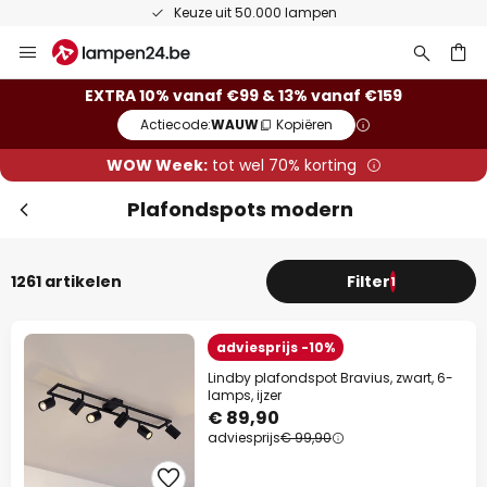
Keuze uit 50.000 lampen
Ga
Slui
naar
de
ken
EXTRA 10% vanaf €99 & 13% vanaf €159
inhoud
Actiecode:
WAUW
Kopiëren
WOW Week:
tot wel 70% korting
Plafondspots modern
1261 artikelen
Filter
1
Extra korting
adviesprijs -10%
Lindby plafondspot Bravius, zwart, 6-
10% korting
vanaf €99
lamps, ijzer
€ 89,90
13% korting
adviesprijs
vanaf €159
€ 99,90
op bijna alles*