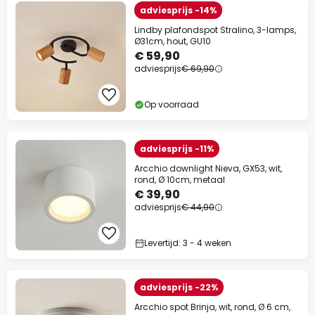
adviesprijs -14%
Lindby plafondspot Stralino, 3-lamps,
Ø31cm, hout, GU10
€ 59,90
adviesprijs
€ 69,90
Op voorraad
adviesprijs -11%
Arcchio downlight Nieva, GX53, wit,
rond, Ø 10cm, metaal
€ 39,90
adviesprijs
€ 44,90
Levertijd: 3 - 4 weken
adviesprijs -22%
Arcchio spot Brinja, wit, rond, Ø 6 cm,