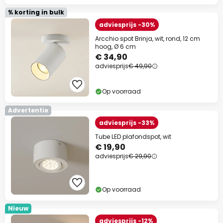
% korting in bulk
adviesprijs -30%
Arcchio spot Brinja, wit, rond, 12 cm
hoog, Ø 6 cm
€ 34,90
adviesprijs
€ 49,90
Op voorraad
Advertentie
adviesprijs -33%
Tube LED plafondspot, wit
€ 19,90
adviesprijs
€ 29,90
Op voorraad
Nieuw
adviesprijs -12%