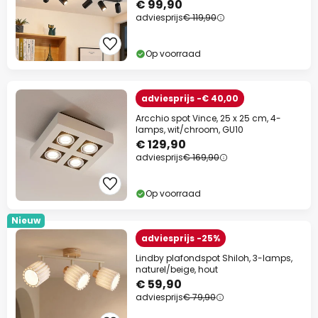
€ 99,90
adviesprijs
€ 119,90
Op voorraad
adviesprijs -€ 40,00
Arcchio spot Vince, 25 x 25 cm, 4-
lamps, wit/chroom, GU10
€ 129,90
adviesprijs
€ 169,90
Op voorraad
Nieuw
adviesprijs -25%
Lindby plafondspot Shiloh, 3-lamps,
naturel/beige, hout
€ 59,90
adviesprijs
€ 79,90