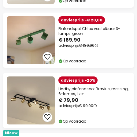
Op voorraad
adviesprijs -€ 20,00
Plafondspot Chloe verstelbaar 3-
lamps, groen
€ 169,90
adviesprijs
€ 189,90
Op voorraad
adviesprijs -20%
Lindby plafondspot Bravius, messing,
6-lamps, ijzer
€ 79,90
adviesprijs
€ 99,90
Op voorraad
Nieuw