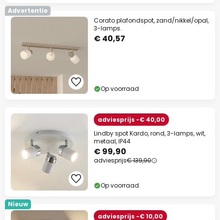
Advertentie
Corato plafondspot, zand/nikkel/opal,
3-lamps.
€ 40,57
Op voorraad
adviesprijs -€ 40,00
Lindby spot Kardo, rond, 3-lamps, wit,
metaal, IP44
€ 99,90
adviesprijs
€ 139,90
Op voorraad
Nieuw
adviesprijs -€ 10,00