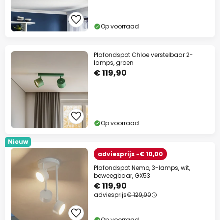
Op voorraad
Plafondspot Chloe verstelbaar 2-
lamps, groen
€ 119,90
Op voorraad
Nieuw
adviesprijs -€ 10,00
Plafondspot Nemo, 3-lamps, wit,
beweegbaar, GX53
€ 119,90
adviesprijs
€ 129,90
Op voorraad