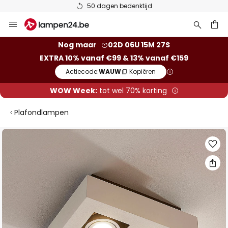
50 dagen bedenktijd
Ga
naar
de
ken
Nog maar
02D 06U 15M 26S
inhoud
EXTRA 10% vanaf €99 & 13% vanaf €159
Actiecode:
WAUW
Kopiëren
WOW Week:
tot wel 70% korting
Plafondlampen
Ga
naar
het
einde
van
de
afbeeldingen-
gallerij