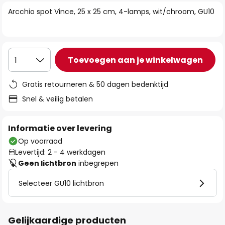
van
Arcchio spot Vince, 25 x 25 cm, 4-lamps, wit/chroom, GU10
de
afbeeldingen-
gallerij
Toevoegen aan je winkelwagen
1
Gratis retourneren & 50 dagen bedenktijd
Snel & veilig betalen
Informatie over levering
Op voorraad
Levertijd: 2 - 4 werkdagen
Geen lichtbron
inbegrepen
Selecteer GU10 lichtbron
Gelijkaardige producten