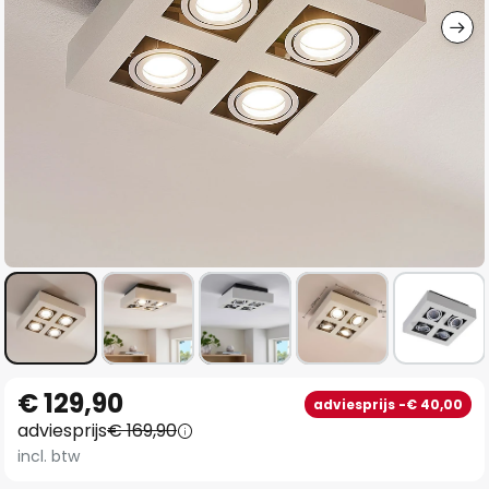
Ga
€ 129,90
adviesprijs -€ 40,00
naar
adviesprijs
€ 169,90
het
incl. btw
begin