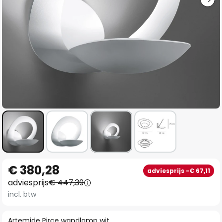
Ga
€ 380,28
adviesprijs -€ 67,11
naar
adviesprijs
€ 447,39
het
incl. btw
begin
van
Artemide Pirce wandlamp wit