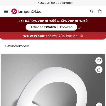
Keuze uit 50.000 lampen
Ga
naar
de
ken
EXTRA 10% vanaf €99 & 13% vanaf €159
inhoud
Actiecode:
WAUW
Kopiëren
WOW Week:
tot wel 70% korting
Wandlampen
Ga
naar
het
einde
van
de
afbeeldingen-
gallerij