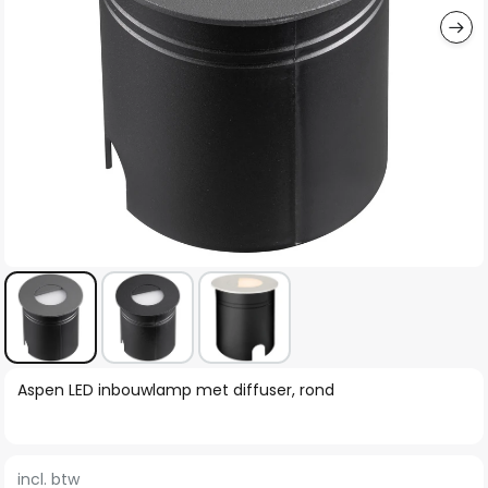
Ga
Aspen LED inbouwlamp met diffuser, rond
naar
het
begin
incl. btw