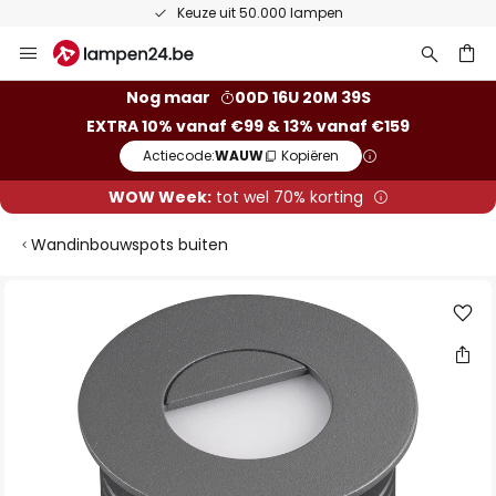
Keuze uit 50.000 lampen
Ga
naar
de
ken
Nog maar
00D 16U 20M 39S
inhoud
EXTRA 10% vanaf €99 & 13% vanaf €159
Actiecode:
WAUW
Kopiëren
WOW Week:
tot wel 70% korting
Wandinbouwspots buiten
Ga
naar
het
einde
van
de
afbeeldingen-
gallerij