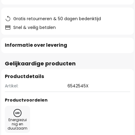
van
de
afbeeldingen-
Gratis retourneren & 50 dagen bedenktijd
gallerij
Snel & veilig betalen
Informatie over levering
Gelijkaardige producten
Productdetails
Artikel:
6542545X
Productvoordelen
Energiezui
nig en
duurzaam