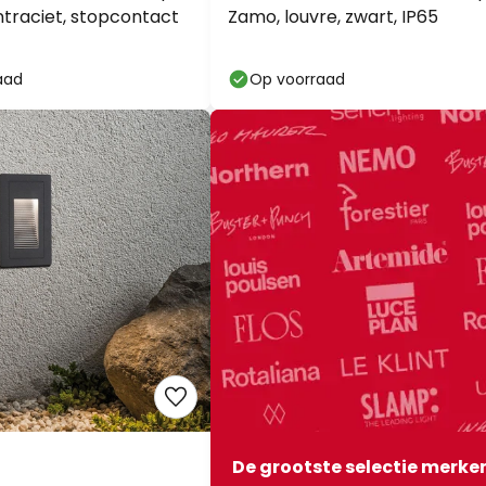
ntraciet, stopcontact
Zamo, louvre, zwart, IP65
aad
Op voorraad
De grootste selectie merke