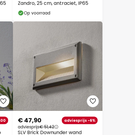
P65
Zandro, 25 cm, antraciet, IP65
Op voorraad
€ 47,90
,00
adviesprijs -6%
adviesprijs
€ 51,42
p
SLV Brick Downunder wand