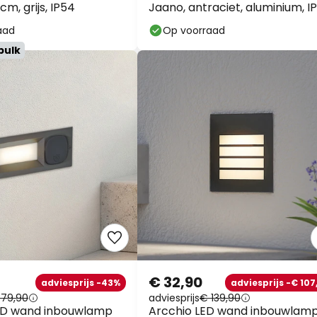
 cm, grijs, IP54
Jaano, antraciet, aluminium, I
aad
Op voorraad
bulk
€ 32,90
adviesprijs -43%
adviesprijs -€ 107
 79,90
adviesprijs
€ 139,90
ED wand inbouwlamp
Arcchio LED wand inbouwlam