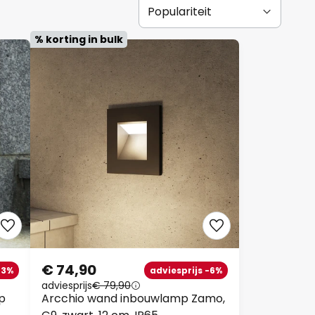
% korting in bulk
€ 74,90
43%
adviesprijs -6%
adviesprijs
€ 79,90
p
Arcchio wand inbouwlamp Zamo,