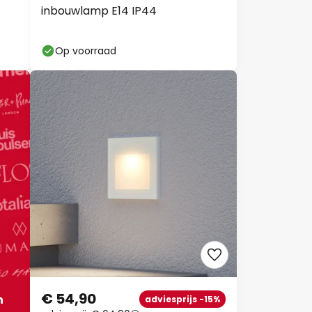
inbouwlamp E14 IP44
Op voorraad
€ 54,90
n
adviesprijs -15%