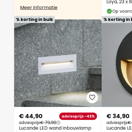
Loya, 23 x 8
Meer informatie
Op voorr
% korting in bulk
% korting in 
€ 44,90
€ 34,90
adviesprijs -43%
adviesprijs
€ 79,90
adviesprijs
€
Lucande LED wand inbouwlamp
Lucande L