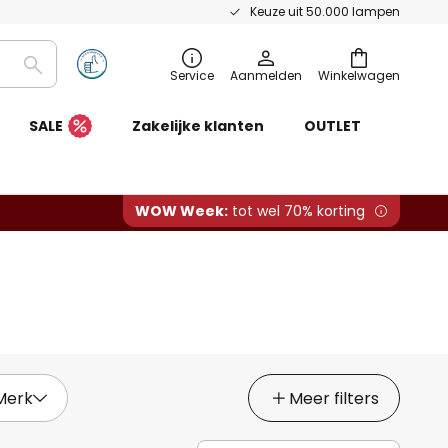
Keuze uit 50.000 lampen
Zoeken
Service
Aanmelden
Winkelwagen
SALE
Zakelijke klanten
OUTLET
WOW Week:
tot wel 70% korting
Merk
Meer filters