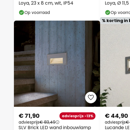
Loya, 23 x 8 cm, wit, IP54
Loya, Ø 11,5
Op voorraad
Op voorr
% korting in 
€ 71,90
€ 44,90
adviesprijs -13%
adviesprijs
€ 83,49
adviesprijs
€
SLV Brick LED wand inbouwlamp
Lucande L