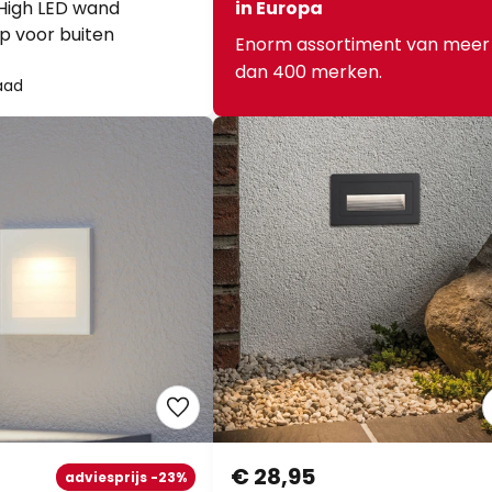
High LED wand
in Europa
 voor buiten
Enorm assortiment van meer
dan 400 merken.
aad
€ 28,95
adviesprijs -23%