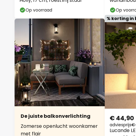
Holly, 17 cm, roestvrij staal
wandinbou
Op voorraad
Op voorr
% korting in 
De juiste balkonverlichting
€ 44,90
adviesprijs
€
Zomerse openlucht woonkamer
Lucande L
met flair