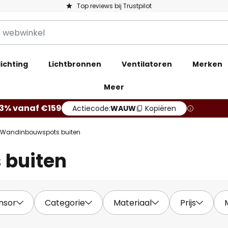
Top reviews bij Trustpilot
ichting
Lichtbronnen
Ventilatoren
Merken
Meer
13% vanaf €159
Actiecode:
WAUW
Kopiëren
Wandinbouwspots buiten
 buiten
nsor
Categorie
Materiaal
Prijs