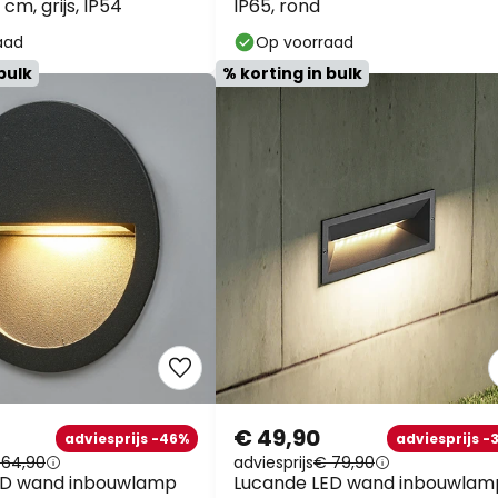
 cm, grijs, IP54
IP65, rond
aad
Op voorraad
bulk
% korting in bulk
€ 49,90
adviesprijs -46%
adviesprijs -
 64,90
adviesprijs
€ 79,90
ED wand inbouwlamp
Lucande LED wand inbouwlam