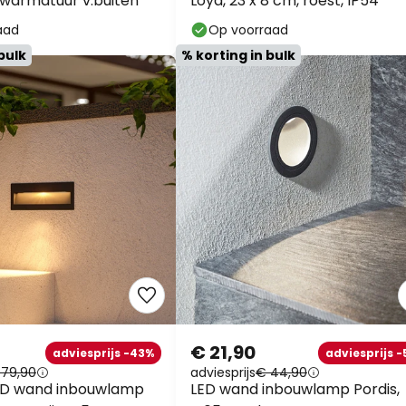
warmatuur v.buiten
Loya, 23 x 8 cm, roest, IP54
aad
Op voorraad
bulk
% korting in bulk
€ 21,90
adviesprijs -43%
adviesprijs -
 79,90
adviesprijs
€ 44,90
ED wand inbouwlamp
LED wand inbouwlamp Pordis,