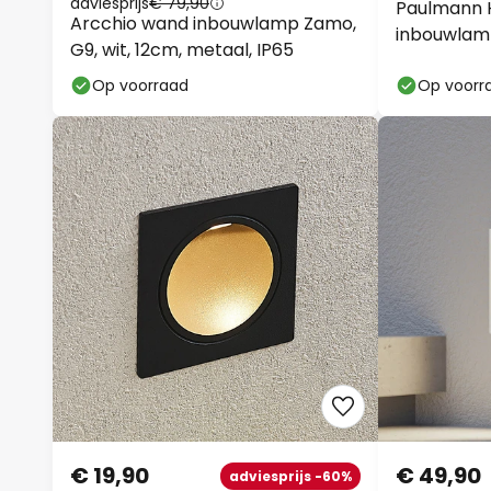
adviesprijs
€ 79,90
Paulmann 
Arcchio wand inbouwlamp Zamo,
inbouwlamp
G9, wit, 12cm, metaal, IP65
Op voorraad
Op voorr
€ 19,90
€ 49,90
adviesprijs -60%