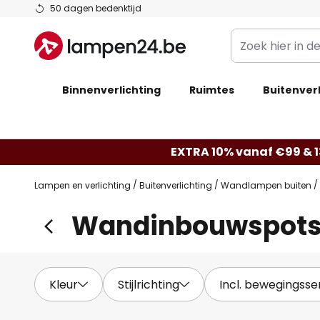
Ga
50 dagen bedenktijd
naar
Zoek
de
hier
inhoud
in
Binnenverlichting
Ruimtes
de
Buitenverl
webwinkel
EXTRA 10% vanaf €99 & 
Lampen en verlichting
Buitenverlichting
Wandlampen buiten
Wandinbouwspots
Kleur
Stijlrichting
Incl. bewegingsse