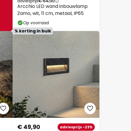
adviesprijs
€ 64,90
Arcchio LED wand inbouwlamp
Zamo, wit, 11 cm, metaal, IP65
Op voorraad
% korting in bulk
€ 49,90
adviesprijs -23%