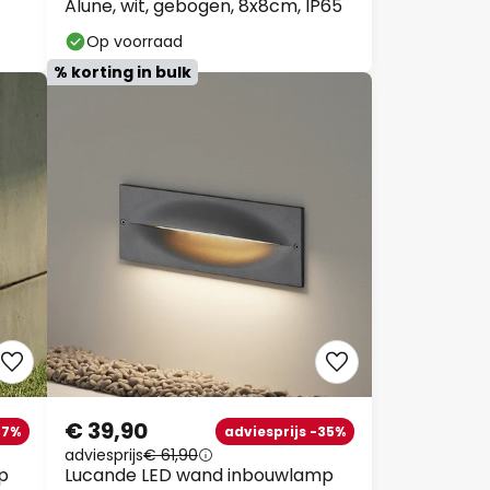
Alune, wit, gebogen, 8x8cm, IP65
Op voorraad
% korting in bulk
€ 39,90
37%
adviesprijs -35%
adviesprijs
€ 61,90
p
Lucande LED wand inbouwlamp