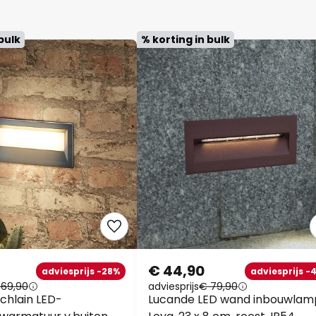
bulk
% korting in bulk
€ 44,90
adviesprijs -28%
adviesprijs -
 69,90
adviesprijs
€ 79,90
chlain LED-
Lucande LED wand inbouwlam