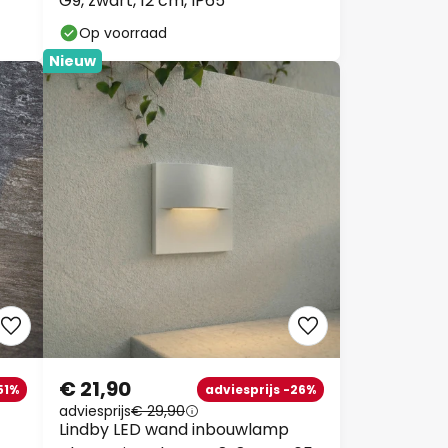
G9, zwart, 12 cm, IP65
Op voorraad
Nieuw
€ 21,90
51%
adviesprijs -26%
adviesprijs
€ 29,90
Lindby LED wand inbouwlamp