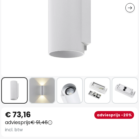
Ga
€ 73,16
adviesprijs -20%
naar
adviesprijs
€ 91,46
het
incl. btw
begin