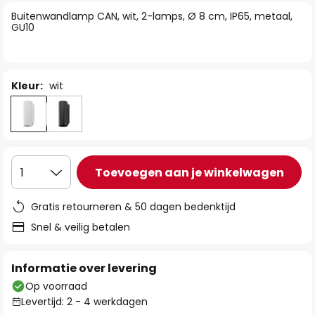
van
Buitenwandlamp CAN, wit, 2-lamps, Ø 8 cm, IP65, metaal,
de
GU10
afbeeldingen-
gallerij
Kleur:
wit
Toevoegen aan je winkelwagen
1
Gratis retourneren & 50 dagen bedenktijd
Snel & veilig betalen
Informatie over levering
Op voorraad
Levertijd: 2 - 4 werkdagen