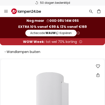
50 dagen bedenktijd
Ga
naar
de
ken
Nog maar
00D 08U 14M 04S
inhoud
EXTRA 10% vanaf €99 & 13% vanaf €159
Actiecode:
WAUW
Kopiëren
WOW Week:
tot wel 70% korting
Wandlampen buiten
Ga
naar
het
einde
van
de
afbeeldingen-
gallerij