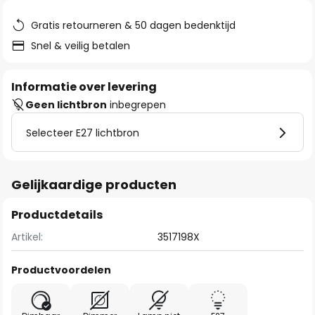
de
afbeeldingen-
Gratis retourneren & 50 dagen bedenktijd
gallerij
Snel & veilig betalen
Informatie over levering
Geen lichtbron
inbegrepen
Selecteer E27 lichtbron
Gelijkaardige producten
Productdetails
Artikel:
3517198X
Productvoordelen