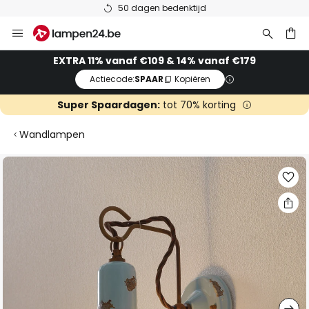
50 dagen bedenktijd
Ga
naar
de
ken
EXTRA 11% vanaf €109 & 14% vanaf €179
inhoud
Actiecode:
SPAAR
Kopiëren
Super Spaardagen:
tot 70% korting
Wandlampen
Ga
naar
het
einde
van
de
afbeeldingen-
gallerij