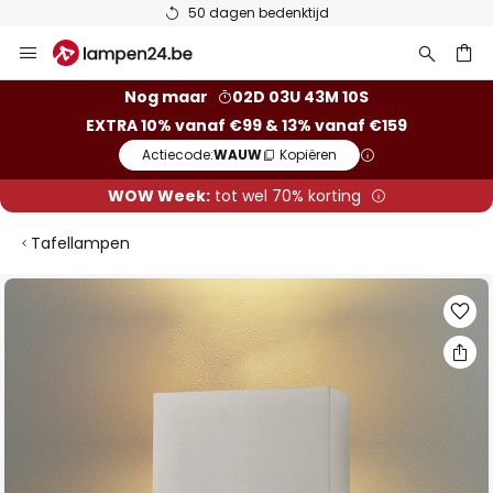
50 dagen bedenktijd
Ga
naar
de
ken
Nog maar
02D 03U 43M 09S
inhoud
EXTRA 10% vanaf €99 & 13% vanaf €159
Actiecode:
WAUW
Kopiëren
WOW Week:
tot wel 70% korting
Tafellampen
Ga
naar
het
einde
van
de
afbeeldingen-
gallerij