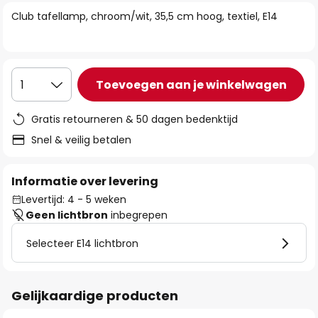
van
Club tafellamp, chroom/wit, 35,5 cm hoog, textiel, E14
de
afbeeldingen-
gallerij
Toevoegen aan je winkelwagen
1
Gratis retourneren & 50 dagen bedenktijd
Snel & veilig betalen
Informatie over levering
Levertijd: 4 - 5 weken
Geen lichtbron
inbegrepen
Selecteer E14 lichtbron
Gelijkaardige producten