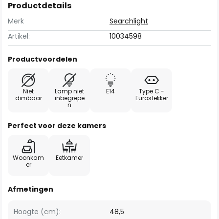
Productdetails
Merk
Searchlight
Artikel:
10034598
Productvoordelen
Niet
Lamp niet
E14
Type C -
dimbaar
inbegrepe
Eurostekker
n
Perfect voor deze kamers
Woonkam
Eetkamer
er
Afmetingen
Hoogte (cm):
48,5