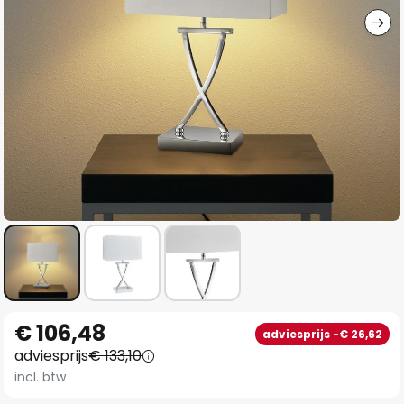
Ga
€ 106,48
adviesprijs -€ 26,62
naar
adviesprijs
€ 133,10
het
incl. btw
begin