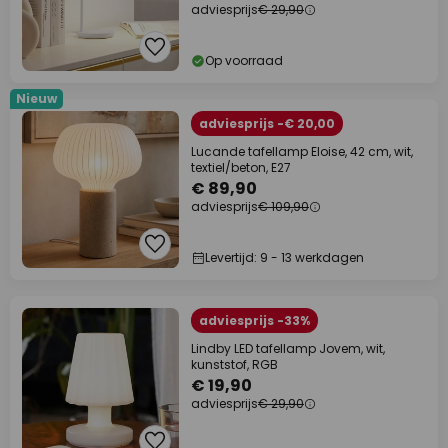
adviesprijs
€ 29,90
Op voorraad
Nieuw
adviesprijs -€ 20,00
Lucande tafellamp Eloise, 42 cm, wit,
textiel/beton, E27
€ 89,90
adviesprijs
€ 109,90
Levertijd: 9 - 13 werkdagen
adviesprijs -33%
Lindby LED tafellamp Jovem, wit,
kunststof, RGB
€ 19,90
adviesprijs
€ 29,90