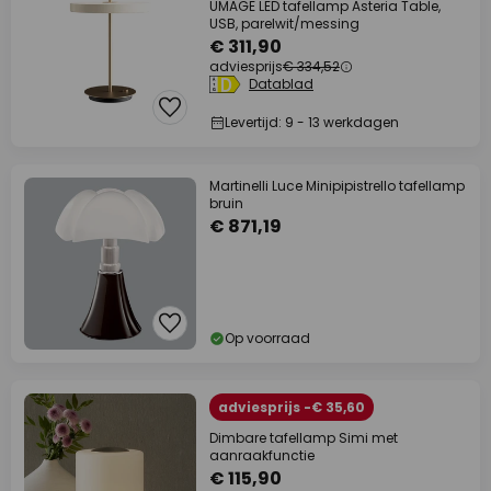
UMAGE LED tafellamp Asteria Table,
USB, parelwit/messing
€ 311,90
adviesprijs
€ 334,52
Datablad
Levertijd: 9 - 13 werkdagen
Martinelli Luce Minipipistrello tafellamp
bruin
€ 871,19
Op voorraad
adviesprijs -€ 35,60
Dimbare tafellamp Simi met
aanraakfunctie
€ 115,90