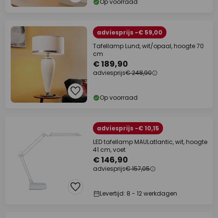
Op voorraad
adviesprijs -€ 59,00
Tafellamp Lund, wit/opaal, hoogte 70
cm
€ 189,90
adviesprijs
€ 248,90
Op voorraad
adviesprijs -€ 10,15
LED tafellamp MAULatlantic, wit, hoogte
41 cm, voet
€ 146,90
adviesprijs
€ 157,05
Levertijd: 8 - 12 werkdagen