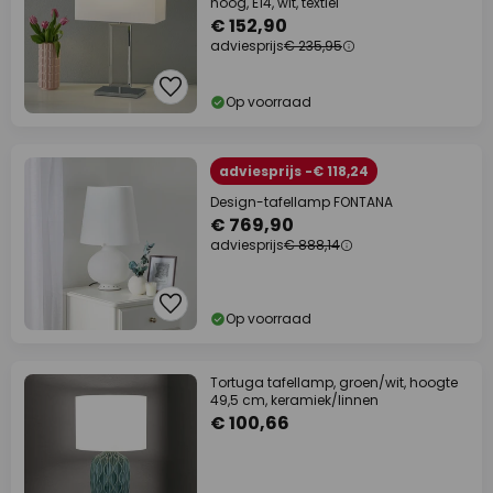
hoog, E14, wit, textiel
€ 152,90
adviesprijs
€ 235,95
Op voorraad
adviesprijs -€ 118,24
Design-tafellamp FONTANA
€ 769,90
adviesprijs
€ 888,14
Op voorraad
Tortuga tafellamp, groen/wit, hoogte
49,5 cm, keramiek/linnen
€ 100,66