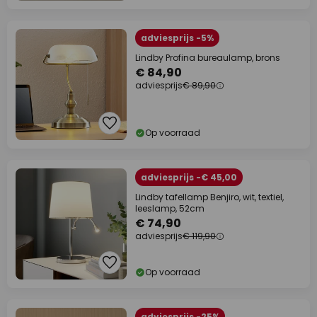
adviesprijs -5%
Lindby Profina bureaulamp, brons
€ 84,90
adviesprijs
€ 89,90
Op voorraad
adviesprijs -€ 45,00
Lindby tafellamp Benjiro, wit, textiel,
leeslamp, 52cm
€ 74,90
adviesprijs
€ 119,90
Op voorraad
adviesprijs -25%