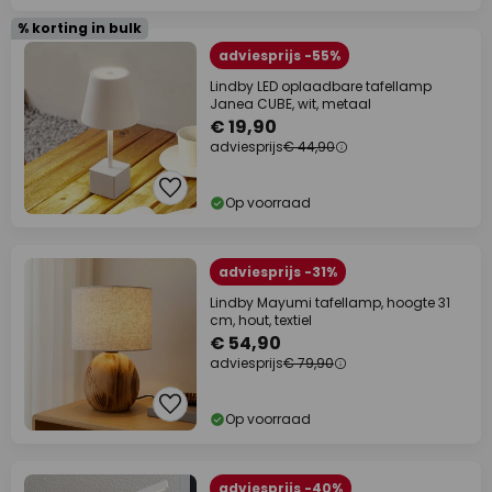
% korting in bulk
adviesprijs -55%
Lindby LED oplaadbare tafellamp
Janea CUBE, wit, metaal
€ 19,90
adviesprijs
€ 44,90
Op voorraad
adviesprijs -31%
Lindby Mayumi tafellamp, hoogte 31
cm, hout, textiel
€ 54,90
adviesprijs
€ 79,90
Op voorraad
adviesprijs -40%