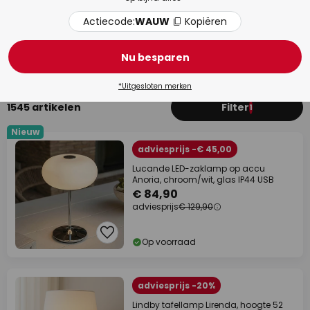
Actiecode:
WAUW
Kopiëren
Slaapkamer
Kind
Nu besparen
*Uitgesloten merken
1545 artikelen
Filter
1
Nieuw
adviesprijs -€ 45,00
Lucande LED-zaklamp op accu
Anoria, chroom/wit, glas IP44 USB
€ 84,90
adviesprijs
€ 129,90
Op voorraad
adviesprijs -20%
Lindby tafellamp Lirenda, hoogte 52