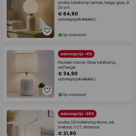
Lindby tafellamp Lennes, beige, glas, Ø
20 cm
€ 64,90
adviesprijs
€ 69,90
Op voorraad
adviesprijs -4%
Pauleen Sandy Glow tafellamp,
wit/beige
€ 34,90
adviesprijs
€ 36,59
Op voorraad
adviesprijs -26%
Lindby LED tafellamp Maori, wit,
metaal, CCT, dimbaar
€ 21,90