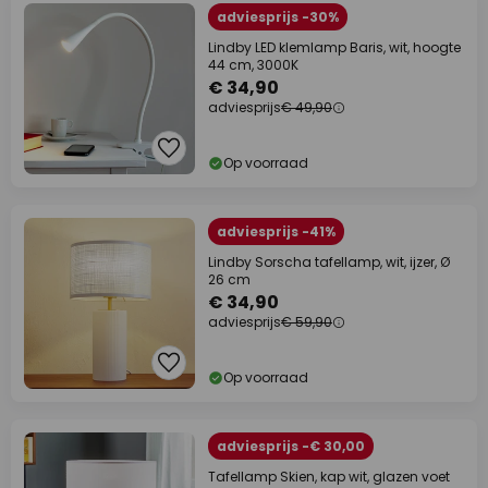
adviesprijs -30%
Lindby LED klemlamp Baris, wit, hoogte
44 cm, 3000K
€ 34,90
adviesprijs
€ 49,90
Op voorraad
adviesprijs -41%
Lindby Sorscha tafellamp, wit, ijzer, Ø
26 cm
€ 34,90
adviesprijs
€ 59,90
Op voorraad
adviesprijs -€ 30,00
Tafellamp Skien, kap wit, glazen voet