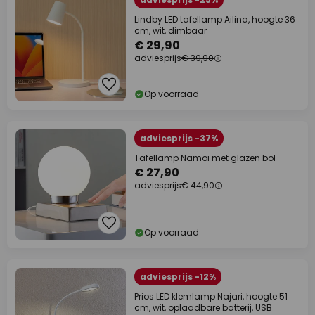
Lindby LED tafellamp Ailina, hoogte 36
cm, wit, dimbaar
€ 29,90
adviesprijs
€ 39,90
Op voorraad
adviesprijs -37%
Tafellamp Namoi met glazen bol
€ 27,90
adviesprijs
€ 44,90
Op voorraad
adviesprijs -12%
Prios LED klemlamp Najari, hoogte 51
cm, wit, oplaadbare batterij, USB