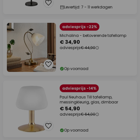
Levertijd: 7 - 11 werkdagen
adviesprijs -22%
Michalina - betoverende tafellamp
€ 34,90
adviesprijs
€ 44,90
Op voorraad
adviesprijs -14%
Paul Neuhaus Till tafellamp,
messingkleurig, glas, dimbaar
€ 54,90
adviesprijs
€ 64,00
Op voorraad