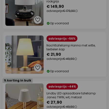
rookgrijs
€ 149,90
adviesprijs
€ 179,90
Op voorraad
adviesprijs -56%
Nachttafellamp Hanno met witte,
textielen kap
€ 21,90
adviesprijs
€ 49,90
Op voorraad
% korting in bulk
adviesprijs -44%
Lindby LED oplaadbare tafellamp
Janea TWIN, wit, metaal
€ 27,90
adviesprijs
€ 49,90