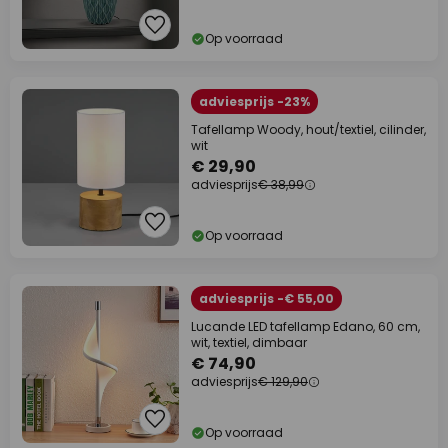
Op voorraad
adviesprijs -23%
Tafellamp Woody, hout/textiel, cilinder,
wit
€ 29,90
adviesprijs
€ 38,99
Op voorraad
adviesprijs -€ 55,00
Lucande LED tafellamp Edano, 60 cm,
wit, textiel, dimbaar
€ 74,90
adviesprijs
€ 129,90
Op voorraad