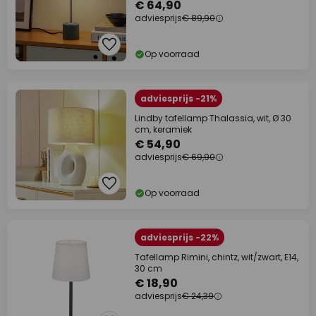
€ 64,90
adviesprijs
€ 89,90
Op voorraad
adviesprijs -21%
Lindby tafellamp Thalassia, wit, Ø 30
cm, keramiek
€ 54,90
adviesprijs
€ 69,90
Op voorraad
adviesprijs -22%
Tafellamp Rimini, chintz, wit/zwart, E14,
30 cm
€ 18,90
adviesprijs
€ 24,39