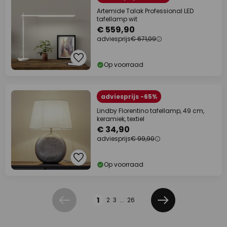
Artemide Talak Professional LED
tafellamp wit
€ 559,90
adviesprijs
€ 671,09
Op voorraad
adviesprijs -65%
Lindby Florentino tafellamp, 49 cm,
keramiek, textiel
€ 34,90
adviesprijs
€ 99,90
Op voorraad
Pagina
1
2
3
...
26
Vorige
Volgende