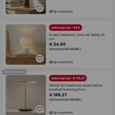
Op voorraad
adviesprijs -44%
Lindby tafellamp Jone, wit, textiel, 30
cm
€ 24,90
adviesprijs
€ 44,90
Op voorraad
Advertentie
adviesprijs -€ 33,41
UMAGE LED tafellamp Asteria Move
parelwit/messing 31cm
€ 189,27
adviesprijs
€ 222,68
Op voorraad