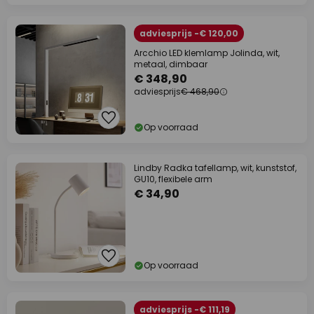
adviesprijs -€ 120,00
Arcchio LED klemlamp Jolinda, wit,
metaal, dimbaar
€ 348,90
adviesprijs
€ 468,90
Op voorraad
Lindby Radka tafellamp, wit, kunststof,
GU10, flexibele arm
€ 34,90
Op voorraad
adviesprijs -€ 111,19