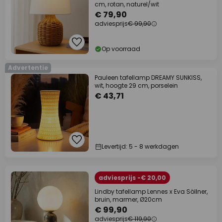
cm, rotan, naturel/wit
€ 79,90
adviesprijs
€ 99,90
Op voorraad
Advertentie
Pauleen tafellamp DREAMY SUNKISS,
wit, hoogte 29 cm, porselein
€ 43,71
Levertijd: 5 - 8 werkdagen
adviesprijs -€ 20,00
Lindby tafellamp Lennes x Eva Söllner,
bruin, marmer, Ø20cm
€ 99,90
adviesprijs
€ 119,90