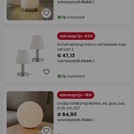
adviesprijs
€ 151,50
Op voorraad
adviesprijs -52%
Schemerlamp Hanno wit textielen kap
set van 2
€ 47,13
adviesprijs
€ 99,44
Op voorraad
adviesprijs -18%
Lindby tafellamp Marike, wit, glas, bol,
Ø 25 cm, E27
€ 64,90
adviesprijs
€ 79,90