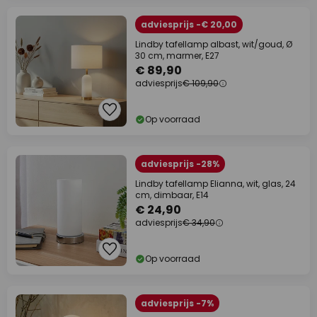
adviesprijs -€ 20,00
Lindby tafellamp albast, wit/goud, Ø
30 cm, marmer, E27
€ 89,90
adviesprijs
€ 109,90
Op voorraad
adviesprijs -28%
Lindby tafellamp Elianna, wit, glas, 24
cm, dimbaar, E14
€ 24,90
adviesprijs
€ 34,90
Op voorraad
adviesprijs -7%