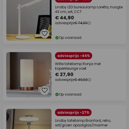
Lindby LED bureaulamp Loretta, hoogte
43 cm, wit, CCT
€ 44,90
adviesprijs
€ 74,90
Op voorraad
adviesprijs -44%
Witte tafellamp Ronja met
koperkleurige voet
€ 27,90
adviesprijs
€ 49,90
Op voorraad
adviesprijs -27%
Lindby tafellamp Branford, retro,
wit/groen opaalglas/marmer