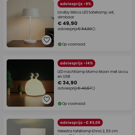
adviesprijs -9%
Lindby Milica LED tafellamp, wit,
dimbaar
€ 49,90
adviesprijs
€ 54,90
Op voorraad
adviesprijs -14%
LED nachtlamp Momo Moon met accu
en USB
€ 34,90
adviesprijs
€ 40,57
Op voorraad
adviesprijs -€ 83,05
Helestra tafellamp Enna 2, 53 cm