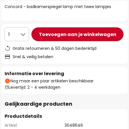
van
Concord - badkamerspiegel lamp met twee lampjes
de
afbeeldingen-
gallerij
Toevoegen aan je winkelwagen
1
Gratis retourneren & 50 dagen bedenktijd
Snel & veilig betalen
Informatie over levering
Nog maar een paar artikelen beschikbaar
Levertijd: 2 - 4 werkdagen
Gelijkaardige producten
Productdetails
Artikel:
3048646