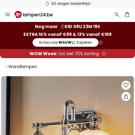
50 dagen bedenktijd
Ga
naar
de
ken
Nog maar
01D 08U 23M 18S
inhoud
EXTRA 10% vanaf €99 & 13% vanaf €159
Actiecode:
WAUW
Kopiëren
WOW Week:
tot wel 70% korting
Wandlampen
Ga
naar
het
einde
van
de
afbeeldingen-
gallerij