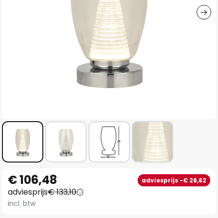
Ga
€ 106,48
adviesprijs -€ 26,62
naar
adviesprijs
€ 133,10
het
incl. btw
begin