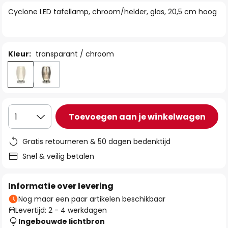
van
Cyclone LED tafellamp, chroom/helder, glas, 20,5 cm hoog
de
afbeeldingen-
gallerij
Kleur:
transparant / chroom
Toevoegen aan je winkelwagen
1
Gratis retourneren & 50 dagen bedenktijd
Snel & veilig betalen
Informatie over levering
Nog maar een paar artikelen beschikbaar
Levertijd: 2 - 4 werkdagen
Ingebouwde lichtbron