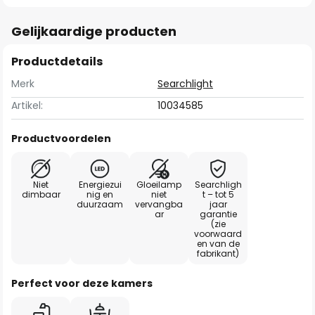
Gelijkaardige producten
Productdetails
Merk
Searchlight
Artikel:
10034585
Productvoordelen
Niet
Energiezui
Gloeilamp
Searchligh
dimbaar
nig en
niet
t – tot 5
duurzaam
vervangba
jaar
ar
garantie
(zie
voorwaard
en van de
fabrikant)
Perfect voor deze kamers