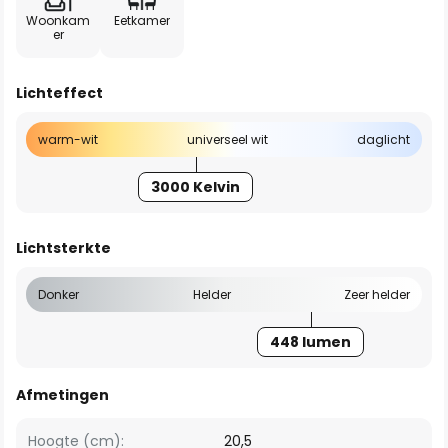
Woonkam
Eetkamer
er
Lichteffect
warm-wit
universeel wit
daglicht
3000 Kelvin
Lichtsterkte
Donker
Helder
Zeer helder
448 lumen
Afmetingen
Hoogte (cm):
20,5