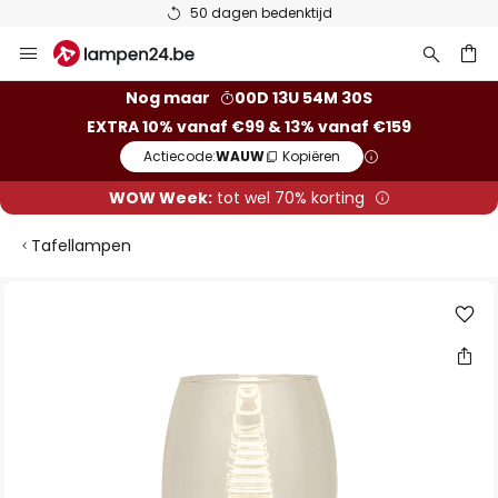
50 dagen bedenktijd
Ga
naar
de
ken
Nog maar
00D 13U 54M 29S
inhoud
EXTRA 10% vanaf €99 & 13% vanaf €159
Actiecode:
WAUW
Kopiëren
WOW Week:
tot wel 70% korting
Tafellampen
Ga
naar
het
einde
van
de
afbeeldingen-
gallerij