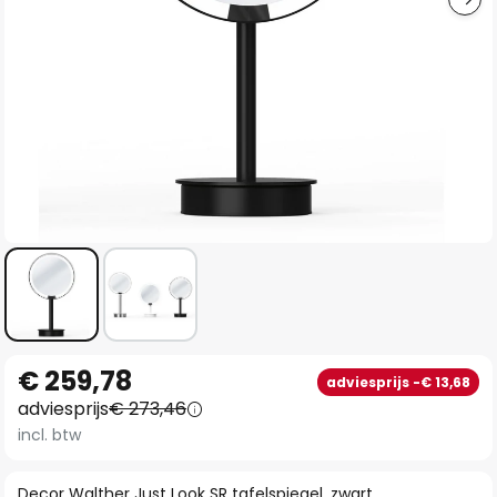
Ga
€ 259,78
adviesprijs -€ 13,68
naar
adviesprijs
€ 273,46
het
incl. btw
begin
van
Decor Walther Just Look SR tafelspiegel, zwart