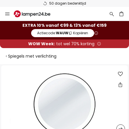
50 dagen bedenktijd
Ga
naar
de
ken
EXTRA 10% vanaf €99 & 13% vanaf €159
inhoud
Actiecode:
WAUW
Kopiëren
WOW Week:
tot wel 70% korting
Spiegels met verlichting
Ga
naar
het
einde
van
de
afbeeldingen-
gallerij