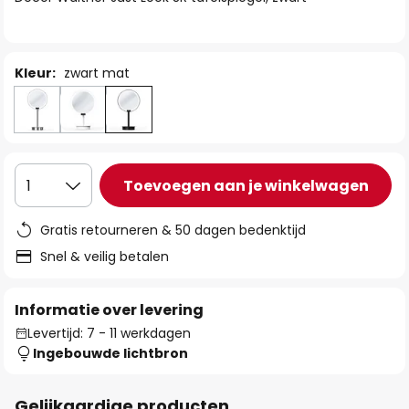
de
afbeeldingen-
gallerij
Kleur:
zwart mat
Toevoegen aan je winkelwagen
1
Gratis retourneren & 50 dagen bedenktijd
Snel & veilig betalen
Informatie over levering
Levertijd: 7 - 11 werkdagen
Ingebouwde lichtbron
Gelijkaardige producten