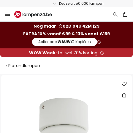
Keuze uit 50.000 lampen
Ga
naar
de
ken
Nog maar
02D 04U 42M 12S
inhoud
EXTRA 10% vanaf €99 & 13% vanaf €159
Actiecode:
WAUW
Kopiëren
WOW Week:
tot wel 70% korting
Plafondlampen
Ga
naar
het
einde
van
de
afbeeldingen-
gallerij