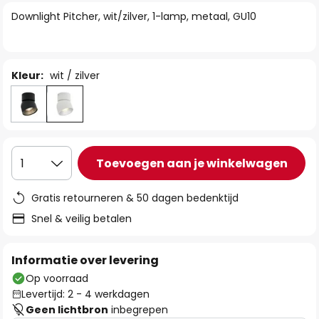
van
Downlight Pitcher, wit/zilver, 1-lamp, metaal, GU10
de
afbeeldingen-
gallerij
Kleur:
wit / zilver
Toevoegen aan je winkelwagen
1
Gratis retourneren & 50 dagen bedenktijd
Snel & veilig betalen
Informatie over levering
Op voorraad
Levertijd: 2 - 4 werkdagen
Geen lichtbron
inbegrepen