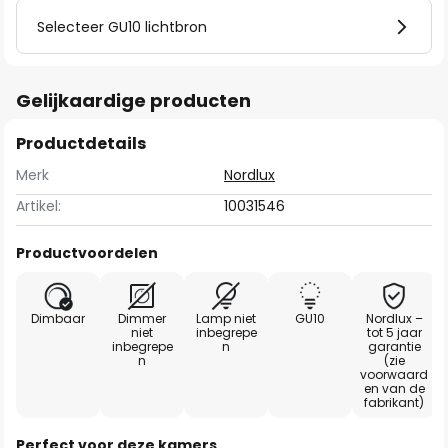
Selecteer GU10 lichtbron
Gelijkaardige producten
Productdetails
Merk
Nordlux
Artikel:
10031546
Productvoordelen
Dimbaar
Dimmer
Lamp niet
GU10
Nordlux –
niet
inbegrepe
tot 5 jaar
inbegrepe
n
garantie
n
(zie
voorwaard
en van de
fabrikant)
Perfect voor deze kamers