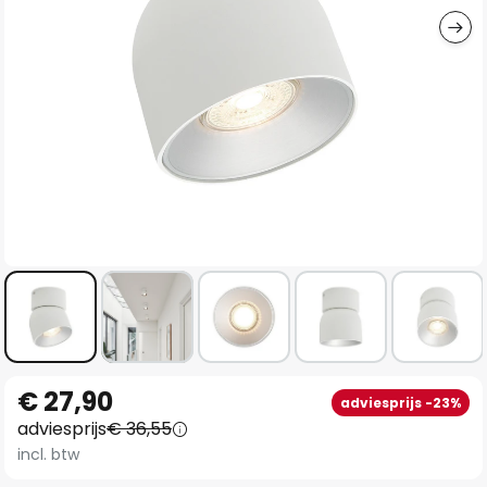
Ga
€ 27,90
adviesprijs -23%
naar
adviesprijs
€ 36,55
het
incl. btw
begin