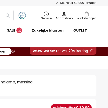
Keuze uit 50.000 lampen
Zoeken
Service
Aanmelden
Winkelwagen
SALE
Zakelijke klanten
OUTLET
WOW Week:
tot wel 70% korting
ëren
andlamp, messing
adviesprijs -€ 30,00