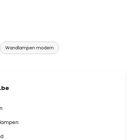
Wandlampen modern
.be
en
0 lampen
jd