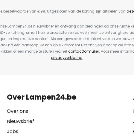
e bestelwaarde van €99. Uitgesloten van de korting zijn artikelen van
dez
or onze Lampen24.be nieuwsbrief en ontvang aanbiedingen op onze ruime 
LED-verlichting, smart home producten en zo veel meer! Je ontvangt exclus
en en inspiratieve content. Als een gewaardeerde klant vinden we jouw m
back na een aankoop. Je kan op elk moment uitschrijven door op de afme
 klikken of een mailtje te sturen via het
contactformulier
. Voor meer informa
privacyverklaring
.
Over Lampen24.be
Over ons
Nieuwsbrief
Jobs