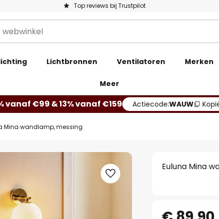
Top reviews bij Trustpilot
ichting
Lichtbronnen
Ventilatoren
Merken
Meer
% vanaf €99 & 13% vanaf €159
Actiecode:
WAUW
Kopi
a Mina wandlamp, messing
Euluna Mina w
€ 89,90