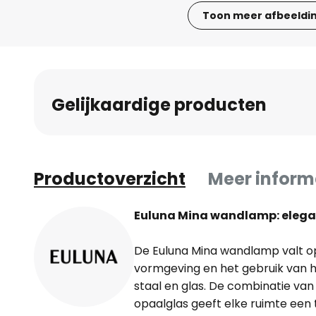
Toon meer afbeeldi
Ga
naar
het
begin
Gelijkaardige producten
van
de
afbeeldingen-
gallerij
Productoverzicht
Meer inform
Euluna Mina wandlamp: elegan
De Euluna Mina wandlamp valt o
vormgeving en het gebruik van 
staal en glas. De combinatie van
opaalglas geeft elke ruimte een t