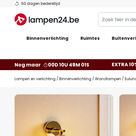
Ga
50 dagen bedenktijd
naar
Zoek
de
hier
inhoud
in
Binnenverlichting
Ruimtes
de
Buitenverl
webwinkel
EXTRA 10
Nog maar
00D 10U 49M 00S
Lampen en verlichting
Binnenverlichting
Wandlampen
Eulun
Ga
naar
het
einde
van
de