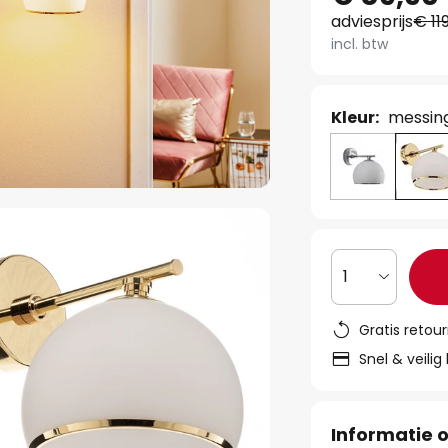
adviesprijs
€ 11
incl. btw
Kleur:
messing
1
Gratis retou
Snel & veilig
Informatie o