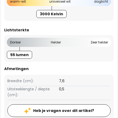
warm-wit
universeel wit
daglicht
3000 Kelvin
Lichtsterkte
Donker
Helder
Zeer helder
55 lumen
Afmetingen
Breedte (cm):
7,6
Uitsteeklengte / diepte
0,5
(cm):
Heb je vragen over dit artikel?