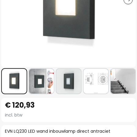
Ga
€ 120,93
naar
het
incl. btw
begin
van
EVN LQ230 LED wand inbouwlamp direct antraciet