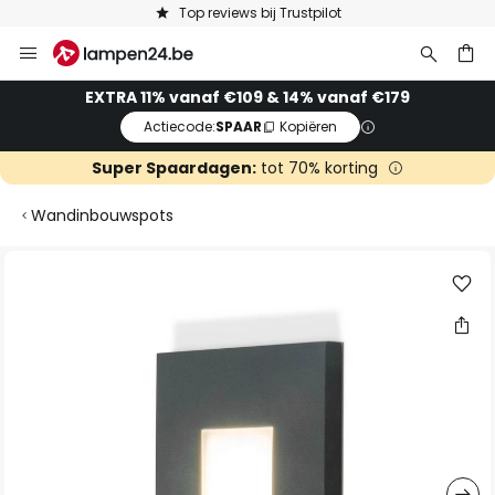
Top reviews bij Trustpilot
Ga
naar
de
ken
EXTRA 11% vanaf €109 & 14% vanaf €179
inhoud
Actiecode:
SPAAR
Kopiëren
Super Spaardagen:
tot 70% korting
Wandinbouwspots
Ga
naar
het
einde
van
de
afbeeldingen-
gallerij