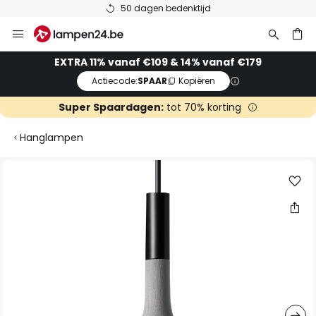
50 dagen bedenktijd
Ga
naar
de
ken
EXTRA 11% vanaf €109 & 14% vanaf €179
inhoud
Actiecode:
SPAAR
Kopiëren
Super Spaardagen:
tot 70% korting
Hanglampen
Ga
naar
het
einde
van
de
afbeeldingen-
gallerij