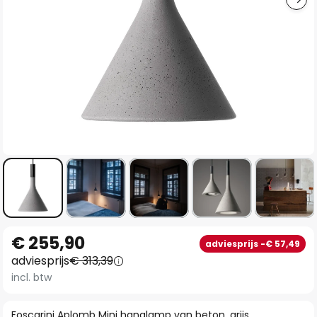
Ga
€ 255,90
adviesprijs -€ 57,49
naar
adviesprijs
€ 313,39
het
incl. btw
begin
van
Foscarini Aplomb Mini hanglamp van beton, grijs