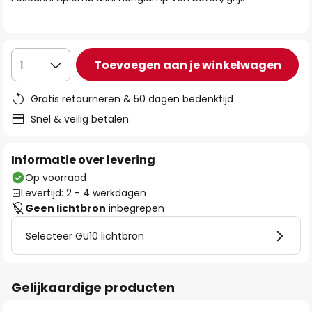
de
afbeeldingen-
gallerij
Toevoegen aan je winkelwagen
1
Gratis retourneren & 50 dagen bedenktijd
Snel & veilig betalen
Informatie over levering
Op voorraad
Levertijd: 2 - 4 werkdagen
Geen lichtbron
inbegrepen
Selecteer GU10 lichtbron
Gelijkaardige producten