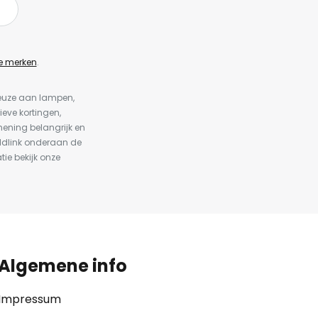
e merken
.
keuze aan lampen,
ieve kortingen,
ening belangrijk en
ldlink onderaan de
tie bekijk onze
Algemene info
Impressum