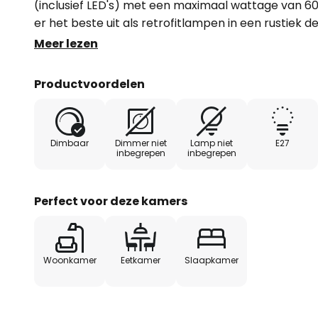
(inclusief LED's) met een maximaal wattage van 60
er het beste uit als retrofitlampen in een rustiek d
de foto. De lamp wordt niet meegeleverd. Passende
Meer lezen
accessoire - extern dimbaar
Productvoordelen
Dimbaar
Dimmer niet
Lamp niet
E27
inbegrepen
inbegrepen
Perfect voor deze kamers
Woonkamer
Eetkamer
Slaapkamer