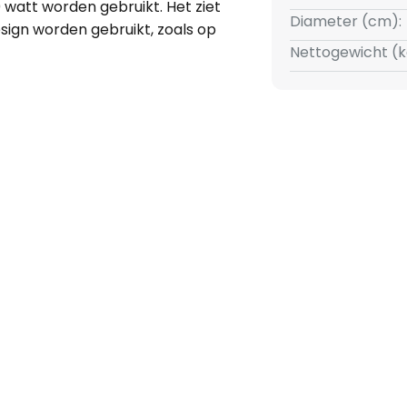
 watt worden gebruikt. Het ziet
Diameter (cm):
esign worden gebruikt, zoals op
 lampen zijn verkrijgbaar als
Nettogewicht (k