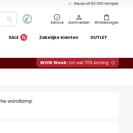
Keuze uit 50.000 lampen
Zoeken
Service
Aanmelden
Winkelwagen
SALE
Zakelijke klanten
OUTLET
WOW Week:
tot wel 70% korting
sche wandlamp