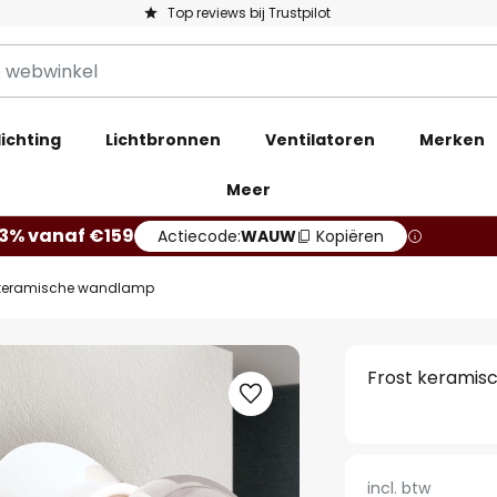
Top reviews bij Trustpilot
ichting
Lichtbronnen
Ventilatoren
Merken
Meer
13% vanaf €159
Actiecode:
WAUW
Kopiëren
 keramische wandlamp
Frost kerami
incl. btw