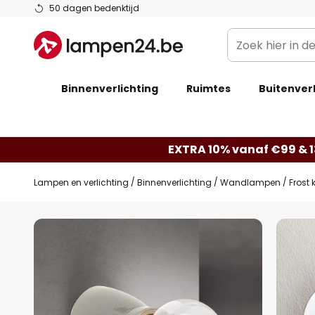
Ga
50 dagen bedenktijd
naar
Zoek
de
hier
inhoud
in
Binnenverlichting
Ruimtes
de
Buitenverl
webwinkel
EXTRA 10% vanaf €99 & 
Lampen en verlichting
Binnenverlichting
Wandlampen
Frost
Ga
naar
het
einde
van
de