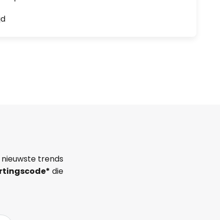
jd
 nieuwste trends
rtingscode*
die