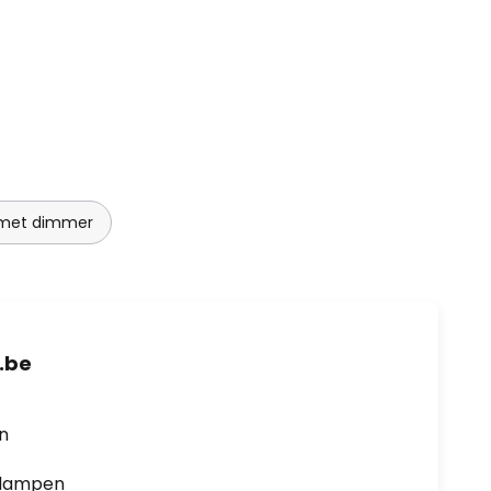
met dimmer
.be
en
0 lampen