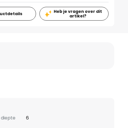
Heb je vragen over dit
ductdetails
artikel?
 diepte
6