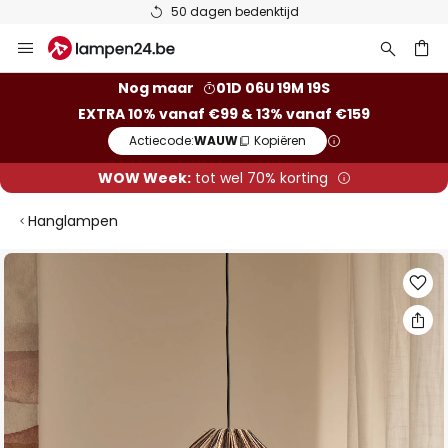
50 dagen bedenktijd
Ga
naar
de
ken
Nog maar
01D 06U 19M 18S
inhoud
EXTRA 10% vanaf €99 & 13% vanaf €159
Actiecode:
WAUW
Kopiëren
WOW Week:
tot wel 70% korting
Hanglampen
Ga
naar
het
einde
van
de
afbeeldingen-
gallerij