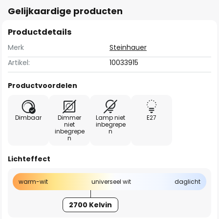
Gelijkaardige producten
Productdetails
Merk
Steinhauer
Artikel:
10033915
Productvoordelen
Dimbaar
Dimmer
Lamp niet
E27
niet
inbegrepe
inbegrepe
n
n
Lichteffect
warm-wit
universeel wit
daglicht
2700 Kelvin