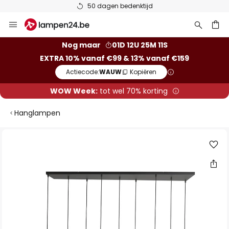
50 dagen bedenktijd
Ga
naar
de
ken
Nog maar
01D 12U 25M 11S
inhoud
EXTRA 10% vanaf €99 & 13% vanaf €159
Actiecode:
WAUW
Kopiëren
WOW Week:
tot wel 70% korting
Hanglampen
Ga
naar
het
einde
van
de
afbeeldingen-
gallerij