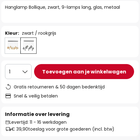
van
Hanglamp Bollique, zwart, 9-lamps lang, glas, metaal
de
afbeeldingen-
gallerij
Kleur:
zwart / rookgrijs
Toevoegen aan je winkelwagen
1
Gratis retourneren & 50 dagen bedenktijd
Snel & veilig betalen
Informatie over levering
Levertijd: 11 - 16 werkdagen
€ 39,90
toeslag voor grote goederen (incl. btw)