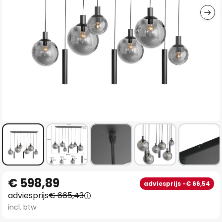
Ga
€ 598,89
adviesprijs -€ 66,54
naar
adviesprijs
€ 665,43
het
incl. btw
begin