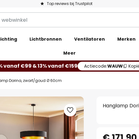
Top reviews bij Trustpilot
ichting
Lichtbronnen
Ventilatoren
Merken
Meer
% vanaf €99 & 13% vanaf €159
Actiecode:
WAUW
Kopi
amp Dorina, zwart/goud Ø 60cm
Hanglamp Dori
€ 171,90