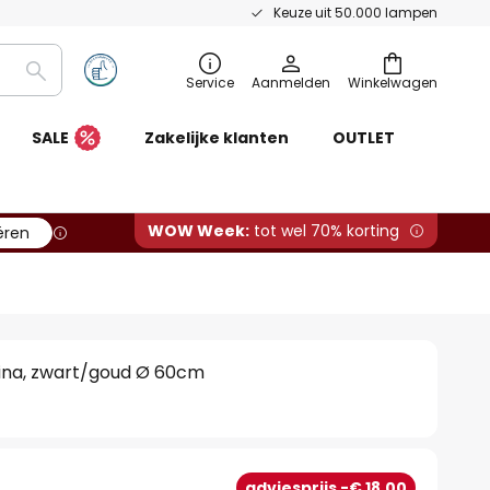
Keuze uit 50.000 lampen
Zoeken
Service
Aanmelden
Winkelwagen
SALE
Zakelijke klanten
OUTLET
WOW Week:
tot wel 70% korting
ëren
na, zwart/goud Ø 60cm
adviesprijs -€ 18,00