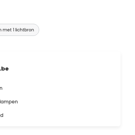
met 1 lichtbron
.be
en
0 lampen
jd