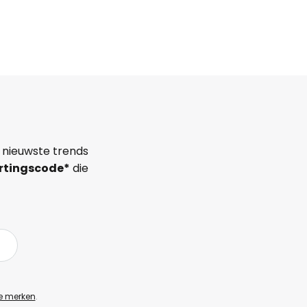
 nieuwste trends
rtingscode*
die
e merken
.