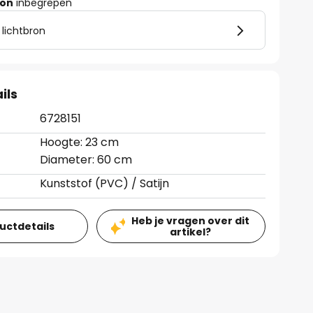
ron
inbegrepen
 lichtbron
ils
6728151
Hoogte: 23 cm
Diameter: 60 cm
Kunststof (PVC) / Satijn
Heb je vragen over dit
ductdetails
artikel?