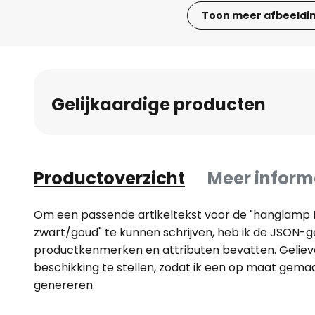
Toon meer afbeeldi
Ga
naar
het
begin
Gelijkaardige producten
van
de
afbeeldingen-
gallerij
Productoverzicht
Meer inform
Om een passende artikeltekst voor de "hanglamp 
zwart/goud" te kunnen schrijven, heb ik de JSON-g
productkenmerken en attributen bevatten. Gelie
beschikking te stellen, zodat ik een op maat gem
genereren.