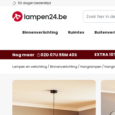
Ga
50 dagen bedenktijd
naar
Zoek
de
hier
inhoud
in
Binnenverlichting
Ruimtes
de
Buitenverl
webwinkel
EXTRA 10
Nog maar
02D 07U 55M 39S
Lampen en verlichting
Binnenverlichting
Hanglampen
Hangl
Ga
naar
het
einde
van
de