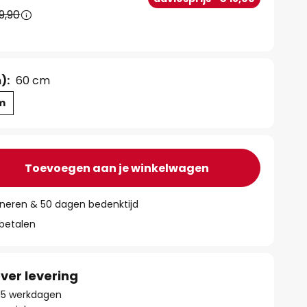
9,90
):
60 cm
m
Toevoegen aan je winkelwagen
rneren & 50 dagen bedenktijd
 betalen
ver levering
- 15 werkdagen