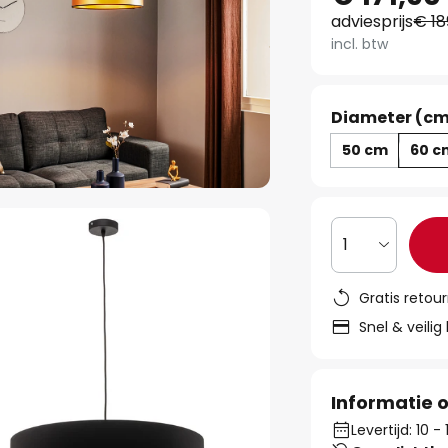
adviesprijs
€ 18
incl. btw
Diameter (cm
50 cm
60 c
1
Gratis retou
Snel & veilig
Informatie o
Levertijd: 10 