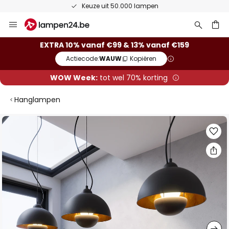
Keuze uit 50.000 lampen
Ga
naar
de
ken
EXTRA 10% vanaf €99 & 13% vanaf €159
inhoud
Actiecode:
WAUW
Kopiëren
WOW Week:
tot wel 70% korting
Hanglampen
Ga
naar
het
einde
van
de
afbeeldingen-
gallerij