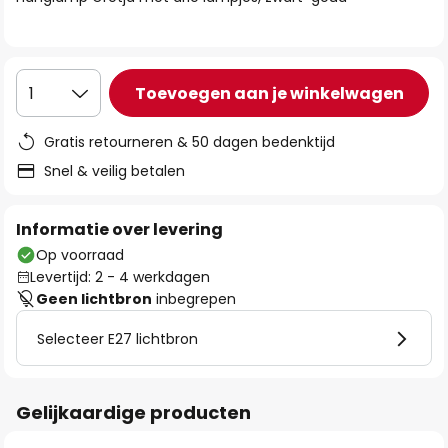
de
afbeeldingen-
gallerij
Toevoegen aan je winkelwagen
1
Gratis retourneren & 50 dagen bedenktijd
Snel & veilig betalen
Informatie over levering
Op voorraad
Levertijd: 2 - 4 werkdagen
Geen lichtbron
inbegrepen
Selecteer E27 lichtbron
Gelijkaardige producten