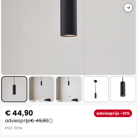
Ga
€ 44,90
adviesprijs -10%
naar
adviesprijs
€ 49,90
het
incl. btw
begin