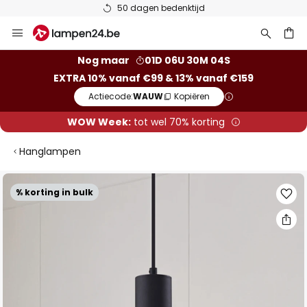
50 dagen bedenktijd
Ga
naar
de
ken
Nog maar
01D 06U 30M 03S
inhoud
EXTRA 10% vanaf €99 & 13% vanaf €159
Actiecode:
WAUW
Kopiëren
WOW Week:
tot wel 70% korting
Hanglampen
Ga
% korting in bulk
naar
het
einde
van
de
afbeeldingen-
gallerij