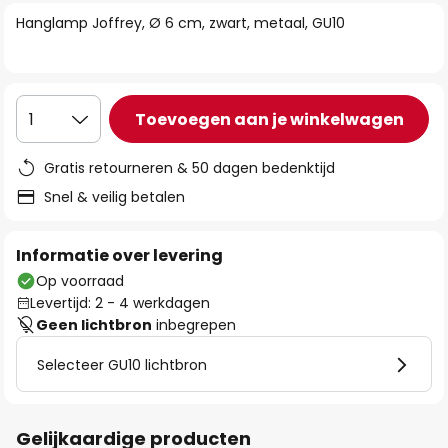
van
Hanglamp Joffrey, Ø 6 cm, zwart, metaal, GU10
de
afbeeldingen-
gallerij
Toevoegen aan je winkelwagen
1
Gratis retourneren & 50 dagen bedenktijd
Snel & veilig betalen
Informatie over levering
Op voorraad
Levertijd: 2 - 4 werkdagen
Geen lichtbron
inbegrepen
Selecteer GU10 lichtbron
Gelijkaardige producten